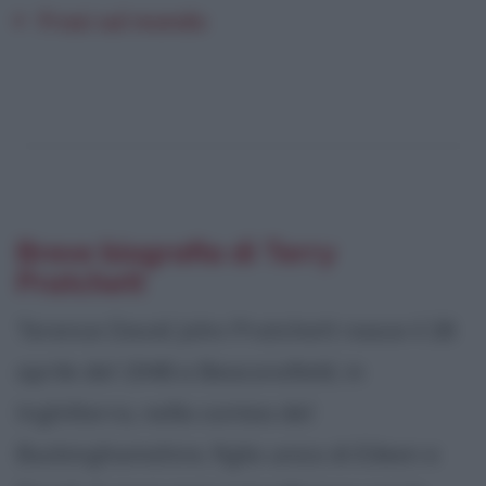
Frasi sul mondo
Breve biografia di Terry
Pratchett
Terence David John Pratchett nasce il 28
aprile del 1948 a Beaconsfield, in
Inghilterra, nella contea del
Buckinghamshire, figlio unico di Eileen e