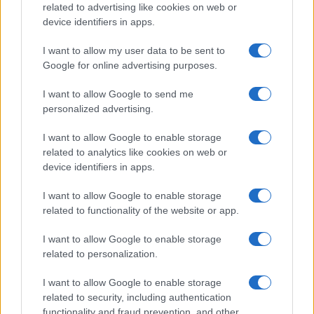
FILM
related to advertising like cookies on web or
device identifiers in apps.
Frasi dei film
Frase film della settimana
I want to allow my user data to be sent to
Frasi film più lette
Google for online advertising purposes.
Incipit dei film
Elenco registi
I want to allow Google to send me
Film più cercati
personalized advertising.
Frasi sul cinema
I want to allow Google to enable storage
SERVIZI
related to analytics like cookies on web or
Mappa del sito
device identifiers in apps.
Privacy Policy
Cookie Policy
I want to allow Google to enable storage
Frasi suddivise per tema
related to functionality of the website or app.
Foto con frasi belle
I want to allow Google to enable storage
Indice degli autori
related to personalization.
I want to allow Google to enable storage
Aforismi
.meglio.it è l'archivio web dedicato a frasi,
related to security, including authentication
aforismi e citazioni più grande del web (137.905 frasi in
functionality and fraud prevention, and other