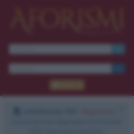
Accedi
DOWNLOAD PDF
:
Registrati
e
scarica le frasi degli autori in formato
PDF. Il servizio è gratuito.