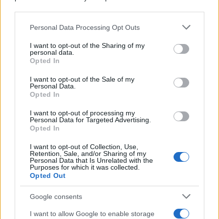
downstream participants.
Personal Data Processing Opt Outs
This information may also be disclosed by us to third parties
on the IAB’s List of Downstream Participants that may further
I want to opt-out of the Sharing of my
disclose it to other third parties.
personal data.
Opted In
Please note that this website/app uses one or more Google
services and may gather and store information including but
I want to opt-out of the Sale of my
Personal Data.
not limited to your visit or usage behaviour. You may click to
Opted In
grant or deny consent to Google and its third-party tags to
use your data for below specified purposes in below Google
I want to opt-out of processing my
consent section.
Personal Data for Targeted Advertising.
FRASI
Opted In
Frase del giorno
I want to opt-out of Collection, Use,
Frasi celebri
Retention, Sale, and/or Sharing of my
Personal Data that Is Unrelated with the
Frasi da condividere
Purposes for which it was collected.
Poesie
Opted Out
Proverbi
Incipit letterari
Google consents
Storie con morale
I want to allow Google to enable storage