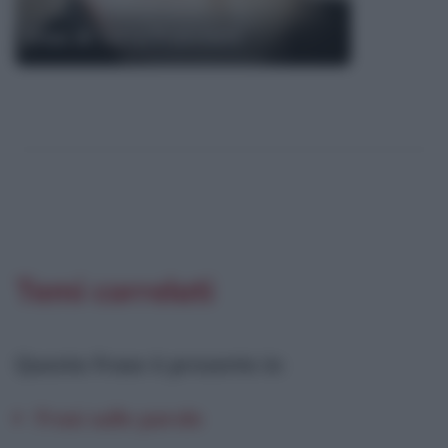
Frasi di Terry Pratchett
Temi correlati
Questa frase è presente in
:
Frasi sulle parole