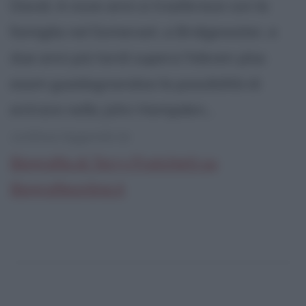
David. A nove anni si trasferisce con la
famiglia nel Somerset, a Bridgewater, e
due anni più tardi supera l'eleven plus
esam guadagnandosi la possibilità di
entrare nella John Hampden...
continua leggendo la:
Biografia di Terry Pratchett su
Biografieonline.it