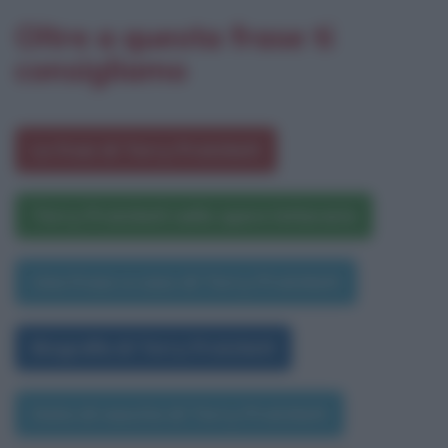
Oltre a questa frase ti
consigliamo
Le frasi di Terry Pratchett
Terry Pratchett nelle opere letterarie
Una frase a caso di Terry Pratchett
Biografia di Terry Pratchett
Data di nascita di Terry Pratchett