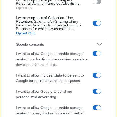
consent section.
Personal Data for Targeted Advertising.
FRASI
Opted In
Frase del giorno
I want to opt-out of Collection, Use,
Frasi celebri
Retention, Sale, and/or Sharing of my
Personal Data that Is Unrelated with the
Frasi da condividere
Purposes for which it was collected.
Poesie
Opted Out
Proverbi
Incipit letterari
Google consents
Storie con morale
I want to allow Google to enable storage
FILM
related to advertising like cookies on web or
device identifiers in apps.
Frasi dei film
Frase film della settimana
I want to allow my user data to be sent to
Frasi film più lette
Google for online advertising purposes.
Incipit dei film
Elenco registi
I want to allow Google to send me
Film più cercati
personalized advertising.
Frasi sul cinema
I want to allow Google to enable storage
SERVIZI
related to analytics like cookies on web or