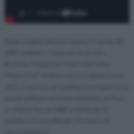
Paolo Angelo Nespoli nasce il 6 aprile del
1957 a Milano. Cresciuto a Verano
Brianza, frequenta il liceo scientifico
"Paolo Frisi" di Desio, dove si diploma nel
1977. A partire da quell'anno frequenta la
Scuola Militare di Paracadutismo di Pisa:
vi rimane fino al 1980, ottenendo la
qualifica di sottufficiale istruttore di
paracadutismo....