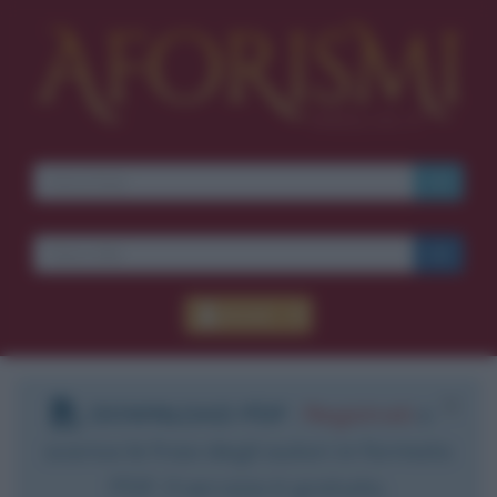
Accedi
DOWNLOAD PDF
:
Registrati
e
scarica le frasi degli autori in formato
PDF. Il servizio è gratuito.