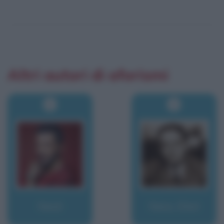
Altri autori di aforismi
Nesli
Ness, Eliot