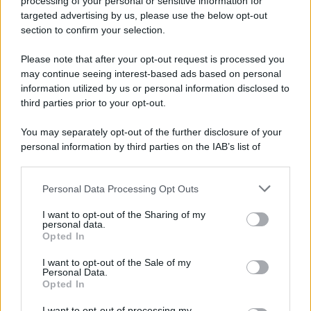
processing of your personal or sensitive information for
Ricevi LE FRASI PIÙ BELLE via e-mail
targeted advertising by us, please use the below opt-out
section to confirm your selection.
E-mail
OK
Please note that after your opt-out request is processed you
may continue seeing interest-based ads based on personal
information utilized by us or personal information disclosed to
third parties prior to your opt-out.
You may separately opt-out of the further disclosure of your
personal information by third parties on the IAB’s list of
downstream participants.
Personal Data Processing Opt Outs
This information may also be disclosed by us to third parties
on the IAB’s List of Downstream Participants that may further
I want to opt-out of the Sharing of my
disclose it to other third parties.
personal data.
Opted In
Please note that this website/app uses one or more Google
services and may gather and store information including but
I want to opt-out of the Sale of my
Personal Data.
not limited to your visit or usage behaviour. You may click to
Opted In
grant or deny consent to Google and its third-party tags to
use your data for below specified purposes in below Google
I want to opt-out of processing my