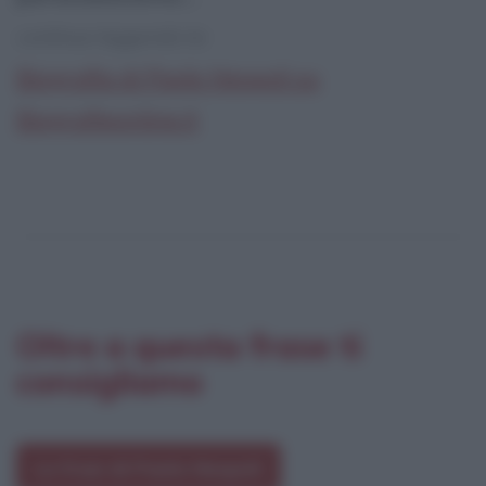
continua leggendo la:
Biografia di Paolo Nespoli su
Biografieonline.it
Oltre a questa frase ti
consigliamo
Le frasi di Paolo Nespoli