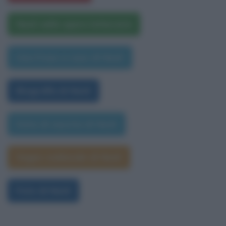
Nesli nelle opere letterarie
Una frase a caso di Nesli
Biografia di Nesli
Data di nascita di Nesli
Segno zodiacale di Nesli
Foto di Nesli