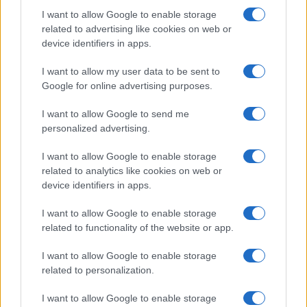
Storie con morale
I want to allow Google to enable storage
FILM
related to advertising like cookies on web or
device identifiers in apps.
Frasi dei film
Frase film della settimana
I want to allow my user data to be sent to
Frasi film più lette
Google for online advertising purposes.
Incipit dei film
Elenco registi
I want to allow Google to send me
Film più cercati
personalized advertising.
Frasi sul cinema
I want to allow Google to enable storage
SERVIZI
related to analytics like cookies on web or
Mappa del sito
device identifiers in apps.
Privacy Policy
Cookie Policy
I want to allow Google to enable storage
Frasi suddivise per tema
related to functionality of the website or app.
Foto con frasi belle
I want to allow Google to enable storage
Indice degli autori
related to personalization.
I want to allow Google to enable storage
Aforismi
.meglio.it è l'archivio web dedicato a frasi,