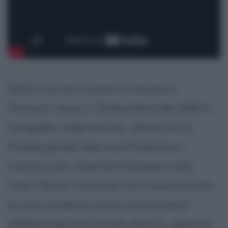
Nesli, il cui vero nome è Francesco
Tarducci, nasce il 29 dicembre del 1980 a
Senigallia, nelle Marche, ultimo di tre
fratelli: gli altri due sono Federica e
Fabrizio (che diventerà famoso come
Fabri Fibra). Cresciuto con il soprannome
di Lines (celebre marca di pannolini)
affibbiatogli dal fratello (Nesli è, appunto,