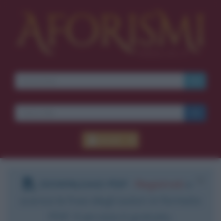
Accedi
DOWNLOAD PDF
:
Registrati
e
scarica le frasi degli autori in formato
PDF. Il servizio è gratuito.