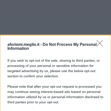
aforismi.meglio.it -
Do Not Process My Personal
Information
If you wish to opt-out of the sale, sharing to third parties, or
processing of your personal or sensitive information for
Ricevi LE FRASI PIÙ BELLE via e-mail
targeted advertising by us, please use the below opt-out
section to confirm your selection.
E-mail
OK
Please note that after your opt-out request is processed you
may continue seeing interest-based ads based on personal
information utilized by us or personal information disclosed to
third parties prior to your opt-out.