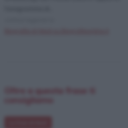
l'anagramma di...
continua leggendo la:
Biografia di Nesli su Biografieonline.it
Oltre a questa frase ti
consigliamo
Le frasi di Nesli