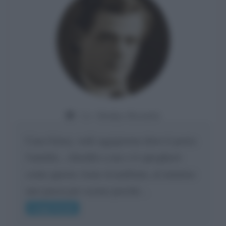
Da:
Gladys Bozanic
Cara Giusy, vedi oggigiorno dove ti porta
l'umiltà... chiedilo a me e ti spiegherò
come questa viene ricambiata, al minimo
uno passa per scemo perché...
Leggi di più