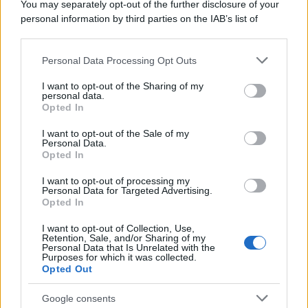
You may separately opt-out of the further disclosure of your
personal information by third parties on the IAB’s list of
downstream participants.
Personal Data Processing Opt Outs
This information may also be disclosed by us to third parties
on the IAB’s List of Downstream Participants that may further
I want to opt-out of the Sharing of my
disclose it to other third parties.
personal data.
Opted In
Please note that this website/app uses one or more Google
services and may gather and store information including but
I want to opt-out of the Sale of my
Personal Data.
not limited to your visit or usage behaviour. You may click to
Opted In
grant or deny consent to Google and its third-party tags to
use your data for below specified purposes in below Google
I want to opt-out of processing my
consent section.
Personal Data for Targeted Advertising.
FRASI
Opted In
Frase del giorno
I want to opt-out of Collection, Use,
Frasi celebri
Retention, Sale, and/or Sharing of my
Personal Data that Is Unrelated with the
Frasi da condividere
Purposes for which it was collected.
Poesie
Opted Out
Proverbi
Incipit letterari
Google consents