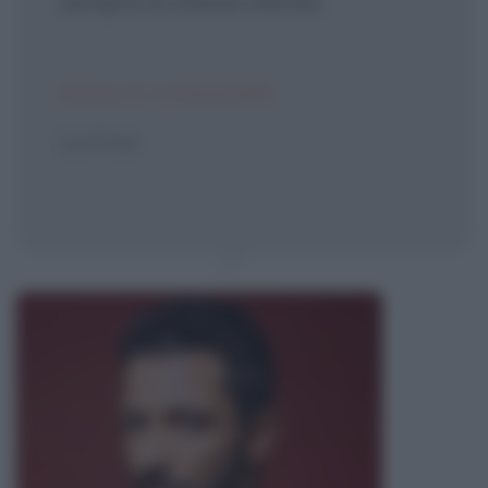
sempre la stessa merda.
DALLA CANZONE
La Fine