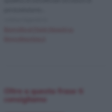
qualifica di sottufficiale istruttore di
paracadutismo....
continua leggendo la:
Biografia di Paolo Nespoli su
Biografieonline.it
Oltre a questa frase ti
consigliamo