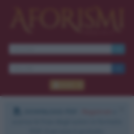
Accedi
DOWNLOAD PDF
:
Registrati
e
scarica le frasi degli autori in formato
PDF. Il servizio è gratuito.