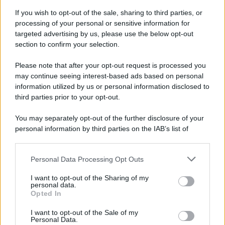
If you wish to opt-out of the sale, sharing to third parties, or
processing of your personal or sensitive information for
Ricevi LE FRASI PIÙ BELLE via e-mail
targeted advertising by us, please use the below opt-out
section to confirm your selection.
E-mail
OK
Please note that after your opt-out request is processed you
may continue seeing interest-based ads based on personal
information utilized by us or personal information disclosed to
third parties prior to your opt-out.
You may separately opt-out of the further disclosure of your
personal information by third parties on the IAB’s list of
downstream participants.
Personal Data Processing Opt Outs
This information may also be disclosed by us to third parties
on the IAB’s List of Downstream Participants that may further
I want to opt-out of the Sharing of my
disclose it to other third parties.
personal data.
Opted In
Please note that this website/app uses one or more Google
services and may gather and store information including but
I want to opt-out of the Sale of my
Personal Data.
not limited to your visit or usage behaviour. You may click to