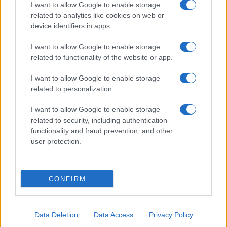
I want to allow Google to enable storage
SERVIZI
related to analytics like cookies on web or
Mappa del sito
device identifiers in apps.
Privacy Policy
Cookie Policy
I want to allow Google to enable storage
Frasi suddivise per tema
related to functionality of the website or app.
Foto con frasi belle
I want to allow Google to enable storage
Indice degli autori
related to personalization.
I want to allow Google to enable storage
Aforismi
.meglio.it è l'archivio web dedicato a frasi,
related to security, including authentication
aforismi e citazioni più grande del web (137.905 frasi in
functionality and fraud prevention, and other
database) • ©2005-2025 • La riproduzione dei testi è
user protection.
consentita citando la fonte secondo la Licenza
Creative Commons
• Nota: in qualità di Affiliato Amazon,
il sito ricava una commissione sugli acquisti idonei. •
CONFIRM
Contatti
Data Deletion
Data Access
Privacy Policy