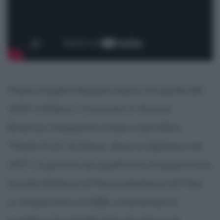
Paolo Angelo Nespoli nasce il 6 aprile del
1957 a Milano. Cresciuto a Verano
Brianza, frequenta il liceo scientifico
"Paolo Frisi" di Desio, dove si diploma nel
1977. A partire da quell'anno frequenta la
Scuola Militare di Paracadutismo di Pisa:
vi rimane fino al 1980, ottenendo la