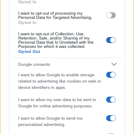
Opted In
grant or deny consent to Google and its third-party tags to
use your data for below specified purposes in below Google
I want to opt-out of processing my
consent section.
Personal Data for Targeted Advertising.
FRASI
Opted In
Frase del giorno
I want to opt-out of Collection, Use,
Frasi celebri
Retention, Sale, and/or Sharing of my
Personal Data that Is Unrelated with the
Frasi da condividere
Purposes for which it was collected.
Poesie
Opted Out
Proverbi
Incipit letterari
Google consents
Storie con morale
I want to allow Google to enable storage
FILM
related to advertising like cookies on web or
device identifiers in apps.
Frasi dei film
Frase film della settimana
I want to allow my user data to be sent to
Frasi film più lette
Google for online advertising purposes.
Incipit dei film
Elenco registi
I want to allow Google to send me
Film più cercati
personalized advertising.
Frasi sul cinema