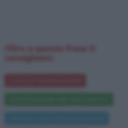
Oltre a questa frase ti
consigliamo
Le frasi di Alfred Eisenstaedt
Alfred Eisenstaedt nelle opere letterarie
Una frase a caso di Alfred Eisenstaedt