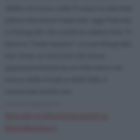
1898 a Dirschau nella Prussia occidentale
(allora Germania Imperiale, oggi Polonia),
è il fotografo che scattò la celebre foto "Il
bacio in Times Square". La sua fotografia,
che ritrae un marinaio che bacia
appassionatamente un'infermiera nel
mezzo della strada e della folla, è
conosciuta anche con...
continua leggendo la:
Biografia di Alfred Eisenstaedt su
Biografieonline.it