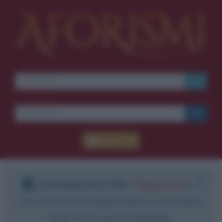
Accedi
DOWNLOAD PDF
:
Registrati
e
scarica le frasi degli autori in formato
PDF. Il servizio è gratuito.