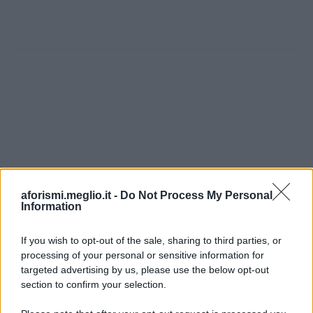
aforismi.meglio.it -
Do Not Process My Personal
Information
If you wish to opt-out of the sale, sharing to third parties, or
processing of your personal or sensitive information for
Ricevi LE FRASI PIÙ BELLE via e-mail
targeted advertising by us, please use the below opt-out
section to confirm your selection.
E-mail
OK