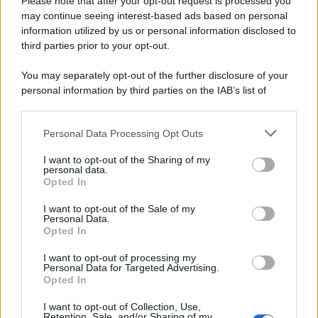
Please note that after your opt-out request is processed you
may continue seeing interest-based ads based on personal
information utilized by us or personal information disclosed to
third parties prior to your opt-out.
You may separately opt-out of the further disclosure of your
personal information by third parties on the IAB’s list of
downstream participants.
Personal Data Processing Opt Outs
This information may also be disclosed by us to third parties
on the IAB’s List of Downstream Participants that may further
I want to opt-out of the Sharing of my
disclose it to other third parties.
personal data.
Opted In
Please note that this website/app uses one or more Google
services and may gather and store information including but
I want to opt-out of the Sale of my
Personal Data.
not limited to your visit or usage behaviour. You may click to
Opted In
grant or deny consent to Google and its third-party tags to
use your data for below specified purposes in below Google
I want to opt-out of processing my
consent section.
Personal Data for Targeted Advertising.
FRASI
Opted In
Frase del giorno
I want to opt-out of Collection, Use,
Frasi celebri
Retention, Sale, and/or Sharing of my