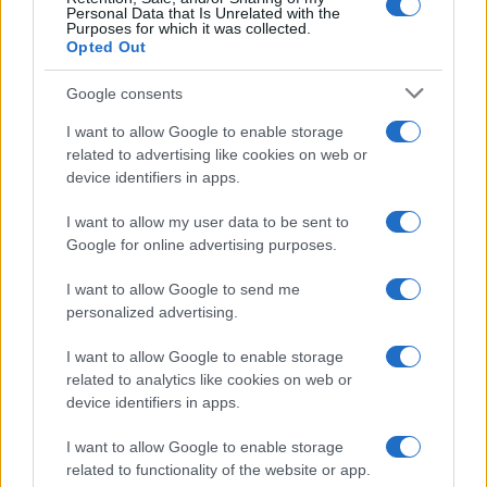
Personal Data that Is Unrelated with the
Frasi da condividere
Purposes for which it was collected.
Poesie
Opted Out
Proverbi
Incipit letterari
Google consents
Storie con morale
I want to allow Google to enable storage
FILM
related to advertising like cookies on web or
device identifiers in apps.
Frasi dei film
Frase film della settimana
I want to allow my user data to be sent to
Frasi film più lette
Google for online advertising purposes.
Incipit dei film
Elenco registi
I want to allow Google to send me
Film più cercati
personalized advertising.
Frasi sul cinema
I want to allow Google to enable storage
SERVIZI
related to analytics like cookies on web or
Mappa del sito
device identifiers in apps.
Privacy Policy
Cookie Policy
I want to allow Google to enable storage
Frasi suddivise per tema
related to functionality of the website or app.