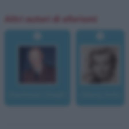
Altri autori di aforismi
Eisenhower, Dwight
Ekberg, Anita