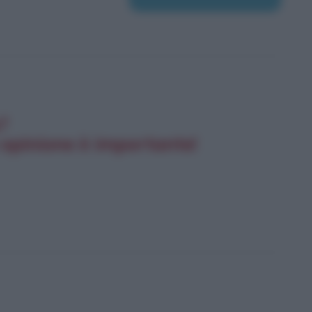
e?
 opinione è importante!