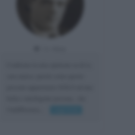
Da:
Giusy
Confermo la mia opinione su di te,
cara amica: parole come queste
possono appartenere SOLO ad una
bella e intelligente persona.. che
l'indifferenza,...
Leggi di più