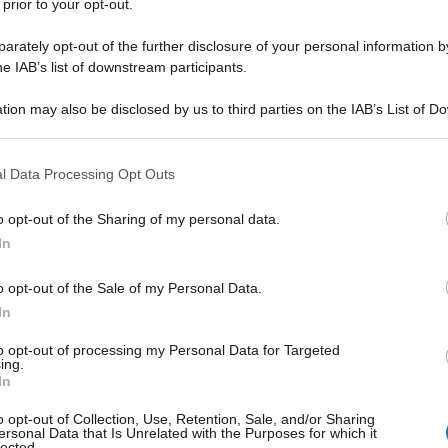
 prior to your opt-out.
ò nel...
rately opt-out of the further disclosure of your personal information by
he IAB’s list of downstream participants.
Biografieonline.it
tion may also be disclosed by us to third parties on the IAB’s List of 
 that may further disclose it to other third parties.
 that this website/app uses one or more Google services and may gath
l Data Processing Opt Outs
including but not limited to your visit or usage behaviour. You may click 
 to Google and its third-party tags to use your data for below specifi
o opt-out of the Sharing of my personal data.
ogle consent section.
In
consigliamo
o opt-out of the Sale of my Personal Data.
In
to opt-out of processing my Personal Data for Targeted
ing.
In
o opt-out of Collection, Use, Retention, Sale, and/or Sharing
ersonal Data that Is Unrelated with the Purposes for which it
rie
lected.