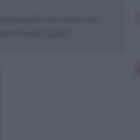
plice quando il tuo aratro è una
glia dal campo di grano.