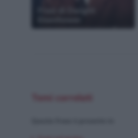
Frasi di Dwight
Eisenhower
Temi correlati
Questa frase è presente in
: