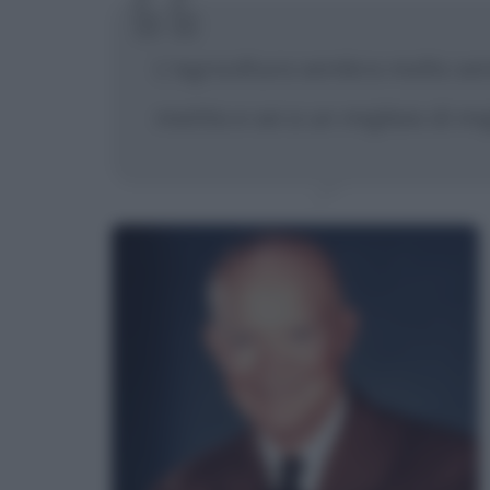
L'agricoltura sembra molto sem
matita e sei a un migliaio di mi