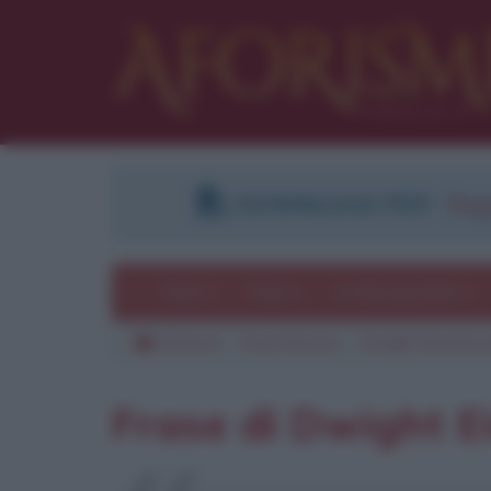
DOWNLOAD PDF
:
Regi
Temi
Frasi
Le frasi più lette
Aforismi
Frasi famose
Dwight Eisenhow
Frase di Dwight 