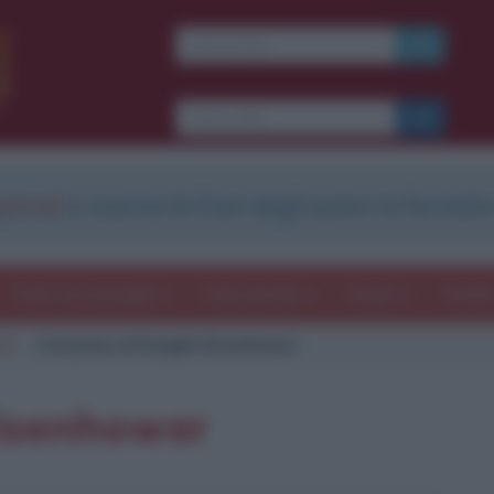
strati
e scarica le frasi degli autori in formato
Frasi con immagini
Frasi dei film
Storie
Poesi
er
Citazione di Dwight Eisenhower
Eisenhower