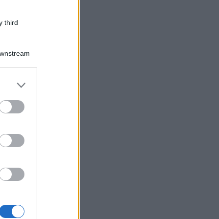
 third
Downstream
er and store
to grant or
ed purposes