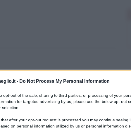
Eisenhower
eglio.it -
Do Not Process My Personal Information
 Stati Uniti d'America (successore di
to opt-out of the sale, sharing to third parties, or processing of your per
ohn Fitzgerald Kennedy, Dwight David
formation for targeted advertising by us, please use the below opt-out s
 selection.
xas), il giorno 14 ottobre 1890.
 that after your opt-out request is processed you may continue seeing i
enhower fu il terzo di sette figli. Durante
ased on personal information utilized by us or personal information dis