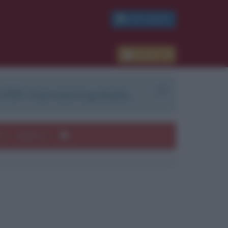
PDF GRATIS
Accedi
 PDF. Il servizio è gratuito.
e
Autori