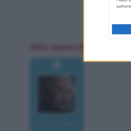
authenti
Altri autori di aforismi
Einstein, Albert