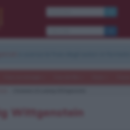
strati
e scarica le frasi degli autori in formato
Frasi con immagini
Frasi dei film
Storie
Poesi
tein
Citazione di Ludwig Wittgenstein
ig Wittgenstein