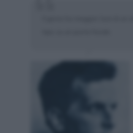
Il genio ha maggior luce di un
tipo, su un punto focale.