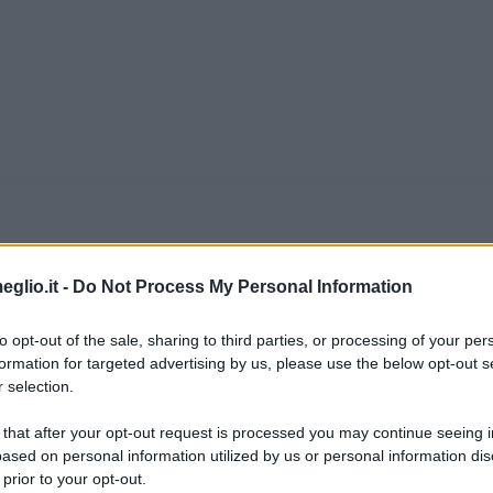
Wittgenstein
eglio.it -
Do Not Process My Personal Information
mblematica della filosofia del '900. Nella su
to opt-out of the sale, sharing to third parties, or processing of your per
formation for targeted advertising by us, please use the below opt-out s
 di varie discipline occupandosi di logica, di m
 selection.
ienna il 26 aprile 1889, mostra un ingegno prec
 that after your opt-out request is processed you may continue seeing i
ased on personal information utilized by us or personal information dis
 prior to your opt-out.