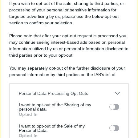
If you wish to opt-out of the sale, sharing to third parties, or
processing of your personal or sensitive information for
targeted advertising by us, please use the below opt-out
section to confirm your selection.
Please note that after your opt-out request is processed you
Ogni bambino che nasce è in
may continue seeing interest-based ads based on personal
information utilized by us or personal information disclosed to
qualche misura un genio, così come
third parties prior to your opt-out.
un genio resta in qualche modo un
You may separately opt-out of the further disclosure of your
personal information by third parties on the IAB’s list of
bambino.
downstream participants.
Personal Data Processing Opt Outs
This information may also be disclosed by us to third parties
on the IAB’s List of Downstream Participants that may further
ARTHUR SCHOPENHAUER
I want to opt-out of the Sharing of my
disclose it to other third parties.
personal data.
Opted In
Please note that this website/app uses one or more Google
Frasi di Arthur Schopenhauer
services and may gather and store information including but
I want to opt-out of the Sale of my
Personal Data.
not limited to your visit or usage behaviour. You may click to
Opted In
grant or deny consent to Google and its third-party tags to