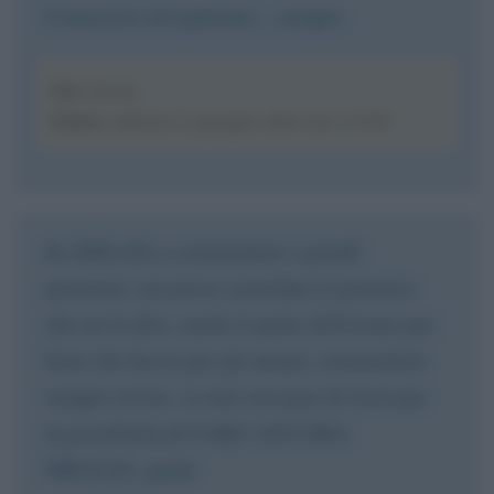
Conoscere ed esplorare... sempre
Da
: Giusy
Data
: sabato 6 giugno alle ore 17:05
ho difficoltà a commentare i grandi
pensatori. ma posso azzardare il pensiero
che mi fa dire: anche il genio dell'uomo per
bene che faccia per gli umani, commetterà
sempre errore, se non cercasse di ricercare
la possibilità di FARE ANCORA
MEGLIO. guido