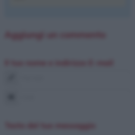
Aggiungi un commento
Il tuo nome e indirizzo E-mail
Nome
E-mail
Testo del tuo messaggio