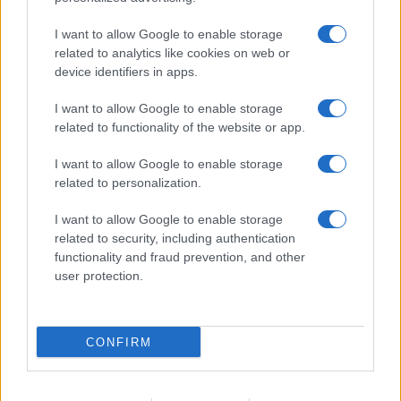
Frasi sul cinema
I want to allow Google to enable storage
SERVIZI
related to analytics like cookies on web or
Mappa del sito
device identifiers in apps.
Privacy Policy
Cookie Policy
I want to allow Google to enable storage
Frasi suddivise per tema
related to functionality of the website or app.
Foto con frasi belle
I want to allow Google to enable storage
Indice degli autori
related to personalization.
I want to allow Google to enable storage
Aforismi
.meglio.it è l'archivio web dedicato a frasi,
related to security, including authentication
aforismi e citazioni più grande del web (137.890 frasi in
functionality and fraud prevention, and other
database) • ©2005-2025 • La riproduzione dei testi è
user protection.
consentita citando la fonte secondo la Licenza
Creative Commons
• Nota: in qualità di Affiliato Amazon,
il sito ricava una commissione sugli acquisti idonei. •
CONFIRM
Contatti