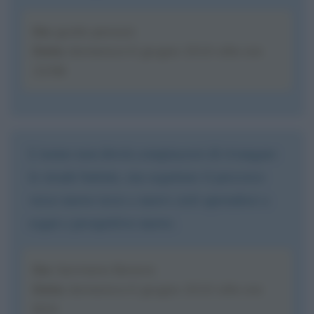
Da
: guido perazzi
Data
: domenica 6 giugno 2010 alle ore
22:58
L'uomo non dovrà compiacersi di rivangare
le strade battute, ma seguitare il percorso
verso nuove terre e nuovi cieli aprendosi a
sogni e prospettive nuove.
Da
: Germano Bonora
Data
: domenica 6 giugno 2010 alle ore
8:04