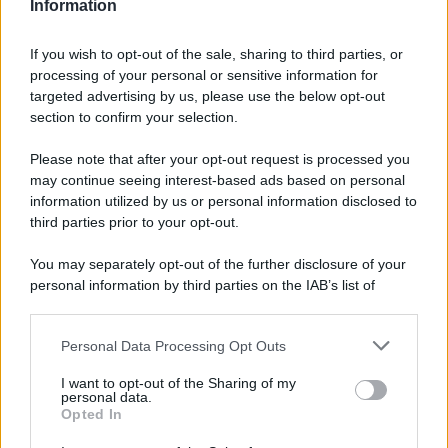
Information
If you wish to opt-out of the sale, sharing to third parties, or
processing of your personal or sensitive information for
Ricevi LE FRASI PIÙ BELLE via e-mail
targeted advertising by us, please use the below opt-out
section to confirm your selection.
E-mail
OK
Please note that after your opt-out request is processed you
may continue seeing interest-based ads based on personal
information utilized by us or personal information disclosed to
third parties prior to your opt-out.
You may separately opt-out of the further disclosure of your
personal information by third parties on the IAB’s list of
downstream participants.
Personal Data Processing Opt Outs
This information may also be disclosed by us to third parties
on the IAB’s List of Downstream Participants that may further
I want to opt-out of the Sharing of my
disclose it to other third parties.
personal data.
Opted In
Please note that this website/app uses one or more Google
services and may gather and store information including but