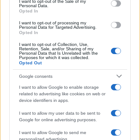
I want to opt-out of the Sale of my
Personal Data.
not limited to your visit or usage behaviour. You may click to
Opted In
grant or deny consent to Google and its third-party tags to
use your data for below specified purposes in below Google
I want to opt-out of processing my
consent section.
Personal Data for Targeted Advertising.
FRASI
Opted In
Frase del giorno
I want to opt-out of Collection, Use,
Frasi celebri
Retention, Sale, and/or Sharing of my
Personal Data that Is Unrelated with the
Frasi da condividere
Purposes for which it was collected.
Poesie
Opted Out
Proverbi
Incipit letterari
Google consents
Storie con morale
I want to allow Google to enable storage
FILM
related to advertising like cookies on web or
device identifiers in apps.
Frasi dei film
Frase film della settimana
I want to allow my user data to be sent to
Frasi film più lette
Google for online advertising purposes.
Incipit dei film
Elenco registi
I want to allow Google to send me
Film più cercati
personalized advertising.