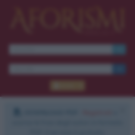
Accedi
DOWNLOAD PDF
:
Registrati
e
scarica le frasi degli autori in formato
PDF. Il servizio è gratuito.