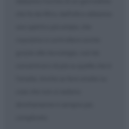
abbiamo l'occhio di un giornalista
che fa da filtro, dall'altro abbiamo
uno spettro più ampio, che
riusciamo a controllare anche
grazie alla tecnologia, così da
concentrarci di più su quella che è
l'analisi. Anche se fare analisi su
cose che non si vedono
direttamente è sempre più
complicato.