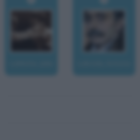
LaMotta, Jake
Labriola, Antonio