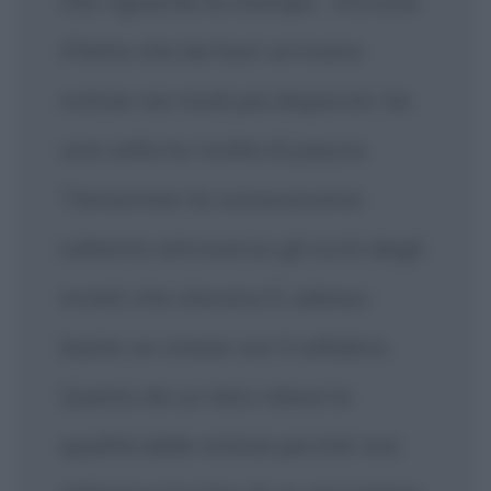
che riguarda la stampa - incrocia
il fatto che da fuori arrivano
notizie nei modi più disparati. Se
una volta la rivolta di piazza
Tienanmen la conoscevamo
soltanto attraverso gli occhi degli
inviati che stavano lì, adesso
basta un cinese con il cellulare.
Questo da un lato riduce la
qualità delle notizie perché non