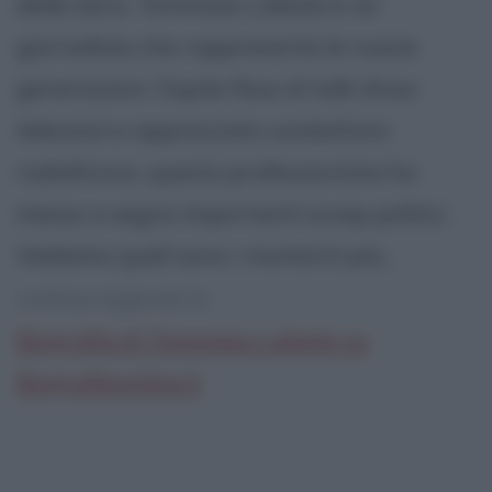
della Sera, Tommaso Labate è un
giornalista che rappresenta le nuove
generazioni. Ospite fisso di talk show
televisivi e apprezzato conduttore
radiofonico, questo professionista ha
messo a segno importanti scoop politici.
Vediamo quali sono i momenti più...
continua leggendo la:
Biografia di Tommaso Labate su
Biografieonline.it