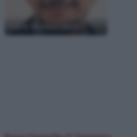
Frasi di Tommaso Labate
Breve biografia di Tommaso