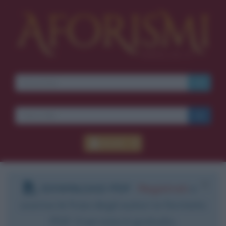
Accedi
DOWNLOAD PDF
:
Registrati
e
scarica le frasi degli autori in formato
PDF. Il servizio è gratuito.