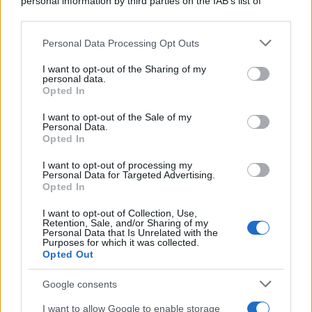
personal information by third parties on the IAB’s list of
downstream participants.
Personal Data Processing Opt Outs
This information may also be disclosed by us to third parties
on the IAB’s List of Downstream Participants that may further
I want to opt-out of the Sharing of my
disclose it to other third parties.
personal data.
Opted In
Please note that this website/app uses one or more Google
services and may gather and store information including but
I want to opt-out of the Sale of my
Personal Data.
not limited to your visit or usage behaviour. You may click to
Opted In
grant or deny consent to Google and its third-party tags to
use your data for below specified purposes in below Google
I want to opt-out of processing my
consent section.
Personal Data for Targeted Advertising.
FRASI
Opted In
Frase del giorno
I want to opt-out of Collection, Use,
Frasi celebri
Retention, Sale, and/or Sharing of my
Personal Data that Is Unrelated with the
Frasi da condividere
Purposes for which it was collected.
Poesie
Opted Out
Proverbi
Incipit letterari
Google consents
Storie con morale
I want to allow Google to enable storage