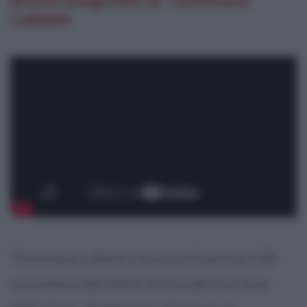
Labate
Tommaso Labate nasce a Cosenza il 26
novembre del 1979. Firma del Corriere