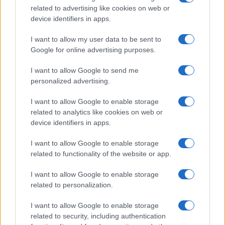
FILM
related to advertising like cookies on web or
device identifiers in apps.
Frasi dei film
Frase film della settimana
I want to allow my user data to be sent to
Frasi film più lette
Google for online advertising purposes.
Incipit dei film
Elenco registi
I want to allow Google to send me
Film più cercati
personalized advertising.
Frasi sul cinema
I want to allow Google to enable storage
SERVIZI
related to analytics like cookies on web or
Mappa del sito
device identifiers in apps.
Privacy Policy
Cookie Policy
I want to allow Google to enable storage
Frasi suddivise per tema
related to functionality of the website or app.
Foto con frasi belle
I want to allow Google to enable storage
Indice degli autori
related to personalization.
I want to allow Google to enable storage
Aforismi
.meglio.it è l'archivio web dedicato a frasi,
related to security, including authentication
aforismi e citazioni più grande del web (137.901 frasi in