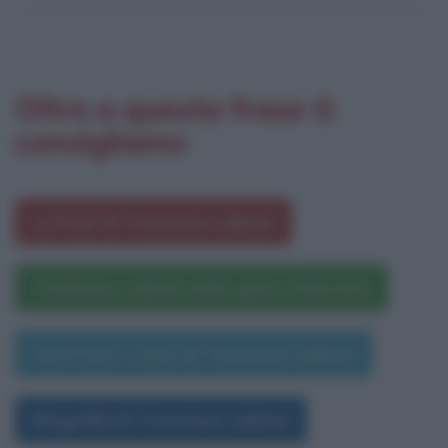
Oltre a questa frase ti
consigliamo
Le frasi di Tommaso Labate
Tommaso Labate nelle opere letterarie
Una frase a caso di Tommaso Labate
Biografia di Tommaso Labate