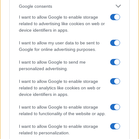
Incipit letterari
Google consents
Storie con morale
I want to allow Google to enable storage
FILM
related to advertising like cookies on web or
device identifiers in apps.
Frasi dei film
Frase film della settimana
I want to allow my user data to be sent to
Frasi film più lette
Google for online advertising purposes.
Incipit dei film
Elenco registi
I want to allow Google to send me
Film più cercati
personalized advertising.
Frasi sul cinema
I want to allow Google to enable storage
SERVIZI
related to analytics like cookies on web or
Mappa del sito
device identifiers in apps.
Privacy Policy
Cookie Policy
I want to allow Google to enable storage
Frasi suddivise per tema
related to functionality of the website or app.
Foto con frasi belle
I want to allow Google to enable storage
Indice degli autori
related to personalization.