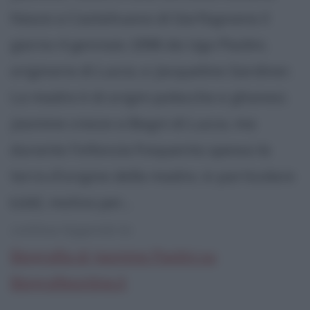
Nasce a Castelnuovo di Garfagnana il
giorno 4 gennaio 1996 da Ugo Paolini,
originario di Lucca, e Jacqueline Gardiner.
La madre è di origini polacche e ghanesi.
Jasmine cresce a Bagni di Lucca, ma
durante l'infanzia frequenta spesso la
terra d'origine della madre, in particolare
Łódź, motivo per...
continua leggendo la:
Biografia di Jasmine Paolini su
Biografieonline.it