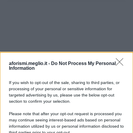
aforismi.meglio.it -
Do Not Process My Personal
Information
If you wish to opt-out of the sale, sharing to third parties, or
processing of your personal or sensitive information for
Ricevi LE FRASI PIÙ BELLE via e-mail
targeted advertising by us, please use the below opt-out
section to confirm your selection.
E-mail
OK
Please note that after your opt-out request is processed you
may continue seeing interest-based ads based on personal
information utilized by us or personal information disclosed to
third parties prior to your opt-out.