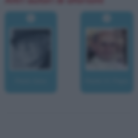
Altri autori di aforismi
Paoli, Gino
Paolo VI, Papa