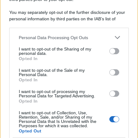
You may separately opt-out of the further disclosure of your
personal information by third parties on the IAB’s list of
downstream participants.
Personal Data Processing Opt Outs
This information may also be disclosed by us to third parties
on the IAB’s List of Downstream Participants that may further
I want to opt-out of the Sharing of my
disclose it to other third parties.
personal data.
Opted In
Please note that this website/app uses one or more Google
services and may gather and store information including but
I want to opt-out of the Sale of my
Personal Data.
not limited to your visit or usage behaviour. You may click to
Opted In
grant or deny consent to Google and its third-party tags to
use your data for below specified purposes in below Google
I want to opt-out of processing my
consent section.
Personal Data for Targeted Advertising.
FRASI
Opted In
Frase del giorno
I want to opt-out of Collection, Use,
Frasi celebri
Retention, Sale, and/or Sharing of my
Personal Data that Is Unrelated with the
Frasi da condividere
Purposes for which it was collected.
Poesie
Opted Out
Proverbi