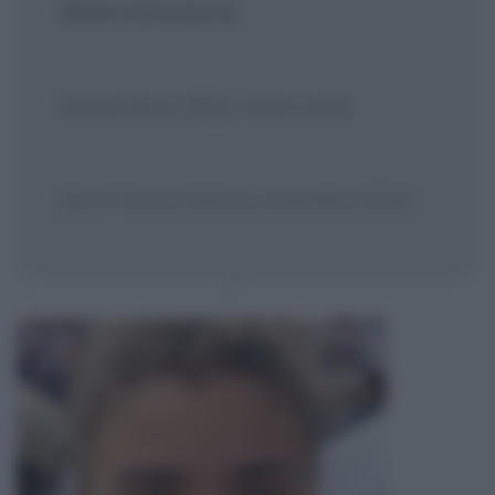
determinazione.
Novembre 2021, intervista
[da: Il Tennis Italiano, novembre 2021]