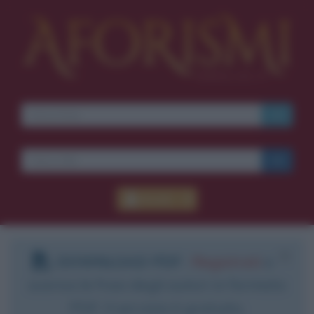
Accedi
DOWNLOAD PDF
:
Registrati
e
scarica le frasi degli autori in formato
PDF. Il servizio è gratuito.