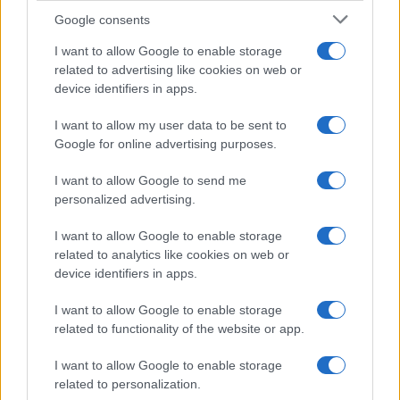
Incipit letterari
Google consents
Storie con morale
I want to allow Google to enable storage
FILM
related to advertising like cookies on web or
device identifiers in apps.
Frasi dei film
Frase film della settimana
I want to allow my user data to be sent to
Frasi film più lette
Google for online advertising purposes.
Incipit dei film
Elenco registi
I want to allow Google to send me
Film più cercati
personalized advertising.
Frasi sul cinema
I want to allow Google to enable storage
SERVIZI
related to analytics like cookies on web or
Mappa del sito
device identifiers in apps.
Privacy Policy
Cookie Policy
I want to allow Google to enable storage
Frasi suddivise per tema
related to functionality of the website or app.
Foto con frasi belle
I want to allow Google to enable storage
Indice degli autori
related to personalization.