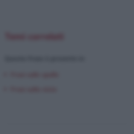
Temi correlati
Questa frase è presente in
:
Frasi sulle spalle
Frasi sulla vista