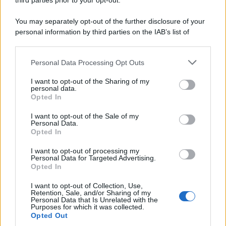
third parties prior to your opt-out.
You may separately opt-out of the further disclosure of your
personal information by third parties on the IAB’s list of
downstream participants.
Personal Data Processing Opt Outs
This information may also be disclosed by us to third parties
on the IAB’s List of Downstream Participants that may further
I want to opt-out of the Sharing of my
disclose it to other third parties.
personal data.
Opted In
Please note that this website/app uses one or more Google
services and may gather and store information including but
I want to opt-out of the Sale of my
Personal Data.
not limited to your visit or usage behaviour. You may click to
Opted In
grant or deny consent to Google and its third-party tags to
use your data for below specified purposes in below Google
I want to opt-out of processing my
consent section.
Personal Data for Targeted Advertising.
FRASI
Opted In
Frase del giorno
I want to opt-out of Collection, Use,
Frasi celebri
Retention, Sale, and/or Sharing of my
Personal Data that Is Unrelated with the
Frasi da condividere
Purposes for which it was collected.
Poesie
Opted Out
Proverbi