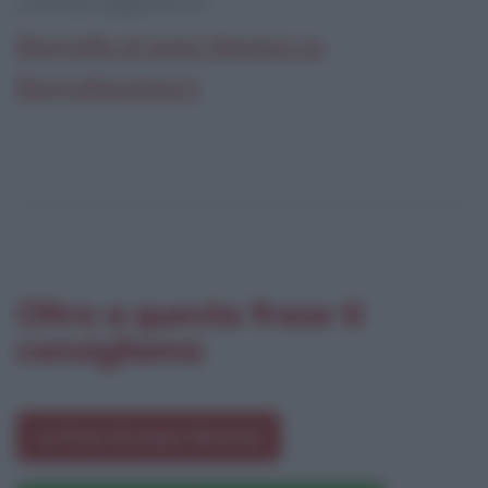
continua leggendo la:
Biografia di Isaac Newton su
Biografieonline.it
Oltre a questa frase ti
consigliamo
Le frasi di Isaac Newton