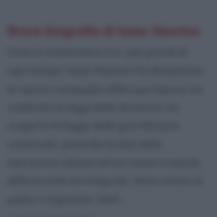
Breve biografia di Isaac Newton
Fisico e matematico tra i più grandi di
ogni tempo, Isaac Newton ha dimostrato
la natura composita della luce bianca, ha
codificato le leggi della dinamica, ha
scoperto la legge della gravitazione
universale, ponendo le basi della
meccanica celeste ed ha creato il calcolo
differenziale ed integrale. Nato orfano di
padre il 4 gennaio 1643...