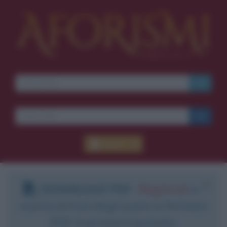
Accedi
DOWNLOAD PDF
:
Registrati
e
scarica le frasi degli autori in formato
PDF. Il servizio è gratuito.