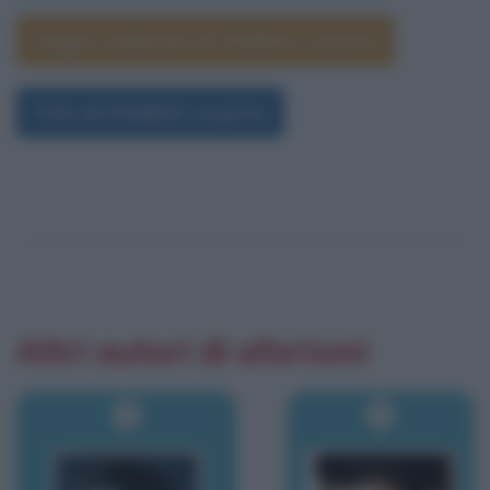
Segno zodiacale di Vladimir Luxuria
Foto di Vladimir Luxuria
Altri autori di aforismi