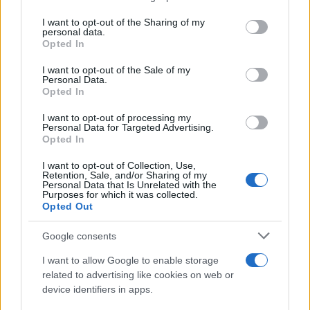
on the IAB’s List of Downstream Participants that may further
I want to opt-out of the Sharing of my
disclose it to other third parties.
personal data.
Opted In
Please note that this website/app uses one or more Google
services and may gather and store information including but
I want to opt-out of the Sale of my
Personal Data.
not limited to your visit or usage behaviour. You may click to
Opted In
grant or deny consent to Google and its third-party tags to
use your data for below specified purposes in below Google
I want to opt-out of processing my
consent section.
Personal Data for Targeted Advertising.
FRASI
Opted In
Frase del giorno
I want to opt-out of Collection, Use,
Frasi celebri
Retention, Sale, and/or Sharing of my
Personal Data that Is Unrelated with the
Frasi da condividere
Purposes for which it was collected.
Poesie
Opted Out
Proverbi
Incipit letterari
Google consents
Storie con morale
I want to allow Google to enable storage
FILM
related to advertising like cookies on web or
device identifiers in apps.
Frasi dei film
Frase film della settimana