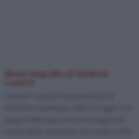
Breve biografia di Vladimir
Luxuria
Vladimir Luxuria è lo pseudonimo di
Wladimiro Guadagno. Nato a Foggia il 24
giugno 1965, oggi è un personaggio del
mondo dello spettacolo ma è stata anche