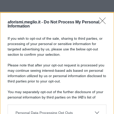
aforismi.meglio.it -
Do Not Process My Personal
Information
If you wish to opt-out of the sale, sharing to third parties, or
processing of your personal or sensitive information for
Ricevi LE FRASI PIÙ BELLE via e-mail
targeted advertising by us, please use the below opt-out
section to confirm your selection.
E-mail
OK
Please note that after your opt-out request is processed you
may continue seeing interest-based ads based on personal
information utilized by us or personal information disclosed to
third parties prior to your opt-out.
You may separately opt-out of the further disclosure of your
personal information by third parties on the IAB’s list of
downstream participants.
Personal Data Processing Opt Outs
This information may also be disclosed by us to third parties