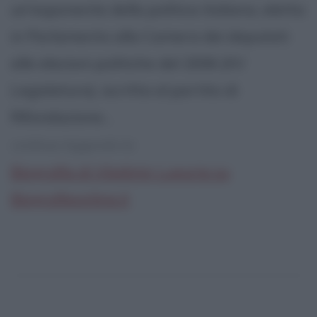
un'esponente della politica italiana, eletta
in Parlamento alla Camera dei deputati
alle elezioni politiche del 2006 (XV
Legislatura), iscritta al partito di
Rifondazione...
continua leggendo la:
Biografia di Vladimir Luxuria su
Biografieonline.it