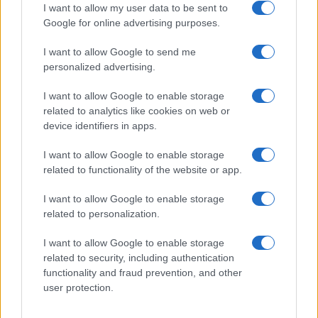
I want to allow my user data to be sent to
Frasi film più lette
Google for online advertising purposes.
Incipit dei film
Elenco registi
I want to allow Google to send me
Film più cercati
personalized advertising.
Frasi sul cinema
I want to allow Google to enable storage
SERVIZI
related to analytics like cookies on web or
Mappa del sito
device identifiers in apps.
Privacy Policy
Cookie Policy
I want to allow Google to enable storage
Frasi suddivise per tema
related to functionality of the website or app.
Foto con frasi belle
I want to allow Google to enable storage
Indice degli autori
related to personalization.
I want to allow Google to enable storage
Aforismi
.meglio.it è l'archivio web dedicato a frasi,
related to security, including authentication
aforismi e citazioni più grande del web (137.905 frasi in
functionality and fraud prevention, and other
database) • ©2005-2025 • La riproduzione dei testi è
user protection.
consentita citando la fonte secondo la Licenza
Creative Commons
• Nota: in qualità di Affiliato Amazon,