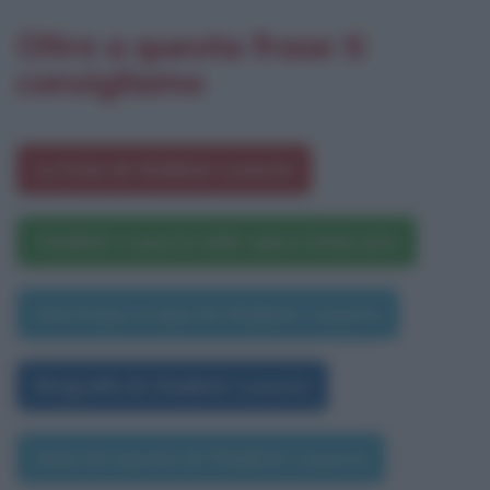
Oltre a questa frase ti
consigliamo
Le frasi di Vladimir Luxuria
Vladimir Luxuria nelle opere letterarie
Una frase a caso di Vladimir Luxuria
Biografia di Vladimir Luxuria
Data di nascita di Vladimir Luxuria