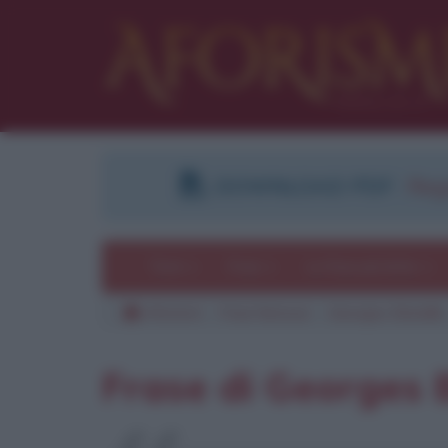
DOWNLOAD PDF
:
Regi
Temi
Frasi
Le frasi più lette
Aforismi
Frasi famose
Georges Bataille
Frase di Georges B