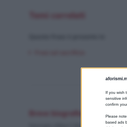
Temi correlati
Questa frase è presente in
:
Frasi sul sacrificio
aforismi.m
If you wish 
sensitive in
confirm your
Breve biografia di Georges 
Please note
based ads b
Georges Albert Maurice Victor Bata