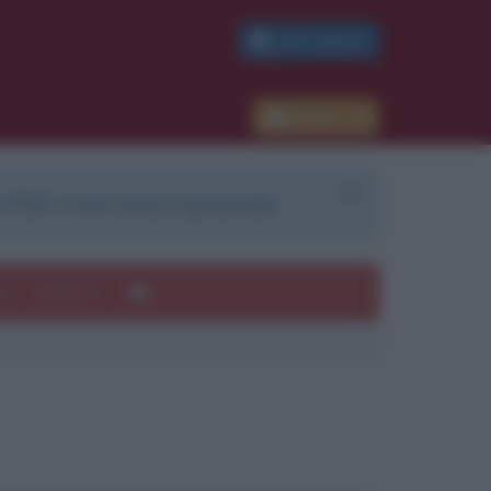
PDF GRATIS
Accedi
 PDF. Il servizio è gratuito.
e
Autori