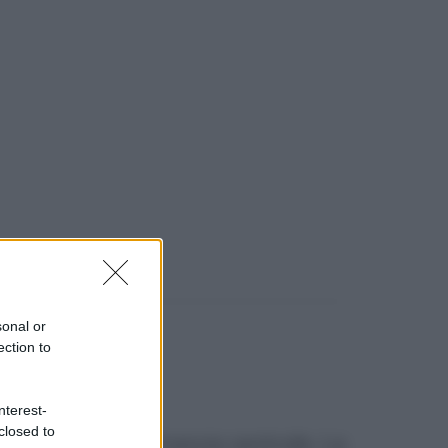
sonal or
ection to
nterest-
closed to
de-Dome, nella Francia centrale. La