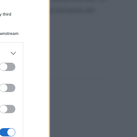
filide e già cieco al momento del
 third
piccolo Georges...
Downstream
er and store
to grant or
ed purposes