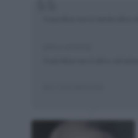
Il sacrificio non è niente altro 
[Altra versione]
Il sacrificio non è altro, nel se
[Da: Critica dell'occhio]