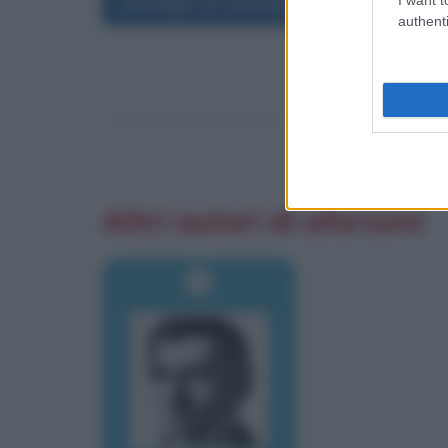
Immagini di Georges Bataille
authenti
Altri autori di aforismi