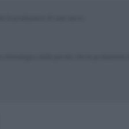
che la produzione di cose sacre.
nso etimologico della parola, che la produzione 