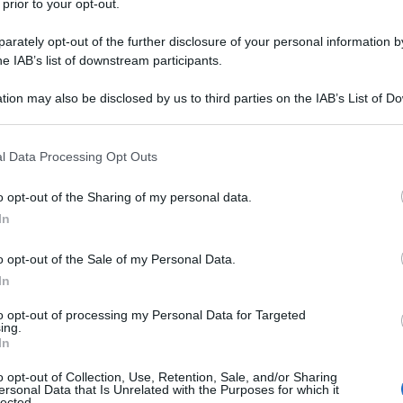
 prior to your opt-out.
, il padre afflitto da una degenerazione da si
rately opt-out of the further disclosure of your personal information by
famiglia Bataille si trasferisce a Reims. Qui il 
he IAB’s list of downstream participants.
tion may also be disclosed by us to third parties on the IAB’s List of 
 that may further disclose it to other third parties.
grafieonline.it
 that this website/app uses one or more Google services and may gath
l Data Processing Opt Outs
including but not limited to your visit or usage behaviour. You may click 
 to Google and its third-party tags to use your data for below specifi
o opt-out of the Sharing of my personal data.
ogle consent section.
In
o opt-out of the Sale of my Personal Data.
In
consigliamo
to opt-out of processing my Personal Data for Targeted
ing.
In
o opt-out of Collection, Use, Retention, Sale, and/or Sharing
ersonal Data that Is Unrelated with the Purposes for which it
lected.