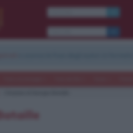
strati
e scarica le frasi degli autori in formato
Frasi con immagini
Frasi dei film
Storie
Poesi
Citazione di Georges Bataille
ataille