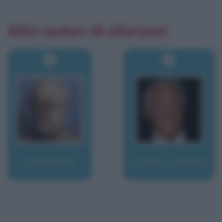
Altri autori di aforismi
Aristofane
Armani, Giorgio