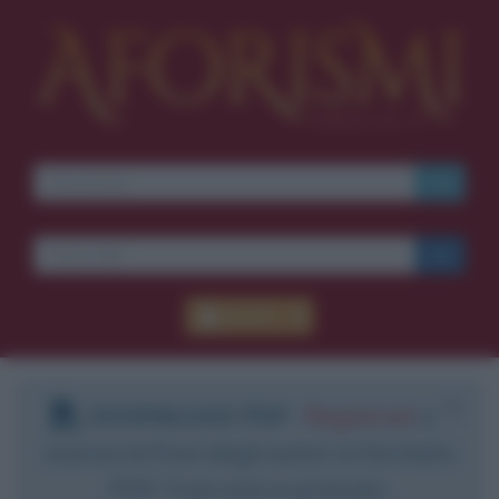
Accedi
DOWNLOAD PDF
:
Registrati
e
scarica le frasi degli autori in formato
PDF. Il servizio è gratuito.