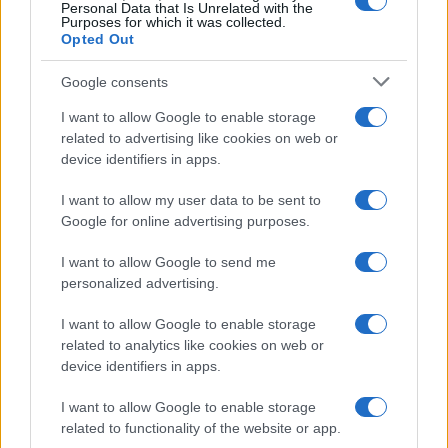
Personal Data that Is Unrelated with the
Frasi da condividere
Purposes for which it was collected.
Poesie
Opted Out
Proverbi
Incipit letterari
Google consents
Storie con morale
I want to allow Google to enable storage
FILM
related to advertising like cookies on web or
device identifiers in apps.
Frasi dei film
Frase film della settimana
I want to allow my user data to be sent to
Frasi film più lette
Google for online advertising purposes.
Incipit dei film
Elenco registi
I want to allow Google to send me
Film più cercati
personalized advertising.
Frasi sul cinema
I want to allow Google to enable storage
SERVIZI
related to analytics like cookies on web or
Mappa del sito
device identifiers in apps.
Privacy Policy
Cookie Policy
I want to allow Google to enable storage
Frasi suddivise per tema
related to functionality of the website or app.