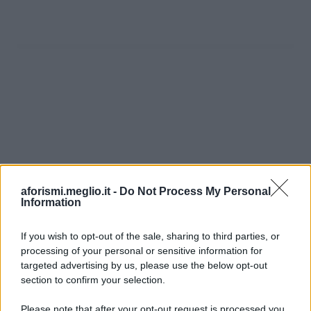
aforismi.meglio.it -
Do Not Process My Personal
Information
If you wish to opt-out of the sale, sharing to third parties, or
processing of your personal or sensitive information for
Ricevi LE FRASI PIÙ BELLE via e-mail
targeted advertising by us, please use the below opt-out
section to confirm your selection.
E-mail
OK
Please note that after your opt-out request is processed you