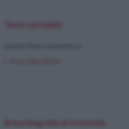
Temi correlati
Questa frase è presente in
:
Frasi sulla felicità
Breve biografia di Aristotele