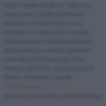
Nato a Stagira nel 384 a.C., figlio di un
medico al servizio del re Aminta di
Macedonia, all'età di diciotto anni,
Aristotele si trasferisce ad Atene per
studiare presso l'Accademia platonica,
dove rimane per vent'anni, dapprima
come allievo di Platone e poi come
maestro. Nel 347 a.C., dopo la morte di
Platone, Aristotele si reca ad...
continua leggendo la:
Biografia di Aristotele su Biografieonline.it