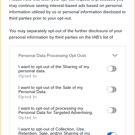
may continue seeing interest-based ads based on personal
information utilized by us or personal information disclosed to
third parties prior to your opt-out.
You may separately opt-out of the further disclosure of your
personal information by third parties on the IAB’s list of
downstream participants.
Personal Data Processing Opt Outs
This information may also be disclosed by us to third parties
on the IAB’s List of Downstream Participants that may further
I want to opt-out of the Sharing of my
disclose it to other third parties.
personal data.
Opted In
Please note that this website/app uses one or more Google
services and may gather and store information including but
I want to opt-out of the Sale of my
Personal Data.
not limited to your visit or usage behaviour. You may click to
Opted In
grant or deny consent to Google and its third-party tags to
use your data for below specified purposes in below Google
I want to opt-out of processing my
consent section.
Personal Data for Targeted Advertising.
FRASI
Opted In
Frase del giorno
I want to opt-out of Collection, Use,
Frasi celebri
Retention, Sale, and/or Sharing of my