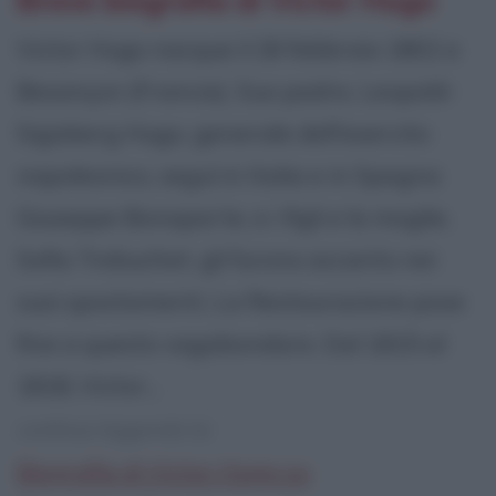
Breve biografia di Victor Hugo
Victor Hugo nacque il 26 febbraio 1802 a
Besançon (Francia). Suo padre, Leopold-
Sigisberg Hugo, generale dell'esercito
napoleonico, seguì in Italia e in Spagna
Giuseppe Bonaparte, e i figli e la moglie,
Sofia Trebuchet, gli furono accanto nei
suoi spostamenti. La Restaurazione pose
fine a questo vagabondare. Dal 1815 al
1818, Victor...
continua leggendo la:
Biografia di Victor Hugo su