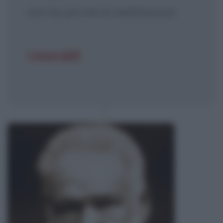
non ha più che la meditazione.
I miserabili