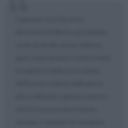
Il giovane ricco ha cento
distrazioni brillanti e grossolane,
corse di cavalli, caccia, tabacco,
gioco, buoni pranzi e tutto il resto;
occupazioni della parte bassa
dell'anima a danno della parte
alta e delicata. Il giovane povero
stenta a procacciarsi il pane ;
mangia, e quando ha mangiato