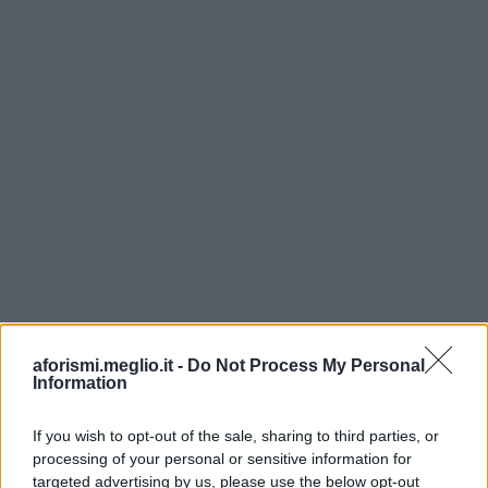
aforismi.meglio.it -
Do Not Process My Personal
Information
If you wish to opt-out of the sale, sharing to third parties, or
processing of your personal or sensitive information for
Ricevi LE FRASI PIÙ BELLE via e-mail
targeted advertising by us, please use the below opt-out