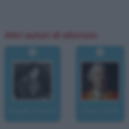
Altri autori di aforismi
Hughes, Howard
Hume, David