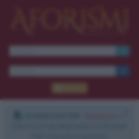
Accedi
DOWNLOAD PDF
:
Registrati
e
scarica le frasi degli autori in formato
PDF. Il servizio è gratuito.