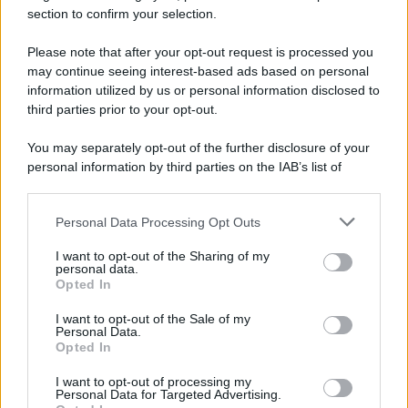
section to confirm your selection.
E-mail
OK
Please note that after your opt-out request is processed you
may continue seeing interest-based ads based on personal
information utilized by us or personal information disclosed to
third parties prior to your opt-out.
You may separately opt-out of the further disclosure of your
personal information by third parties on the IAB’s list of
downstream participants.
Personal Data Processing Opt Outs
This information may also be disclosed by us to third parties
on the IAB’s List of Downstream Participants that may further
I want to opt-out of the Sharing of my
disclose it to other third parties.
personal data.
Opted In
Please note that this website/app uses one or more Google
services and may gather and store information including but
I want to opt-out of the Sale of my
Personal Data.
not limited to your visit or usage behaviour. You may click to
Opted In
grant or deny consent to Google and its third-party tags to
use your data for below specified purposes in below Google
I want to opt-out of processing my
consent section.
Personal Data for Targeted Advertising.
FRASI