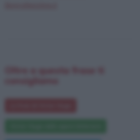
Biografieonline.it
Oltre a questa frase ti
consigliamo
Le frasi di Victor Hugo
Victor Hugo nelle opere letterarie