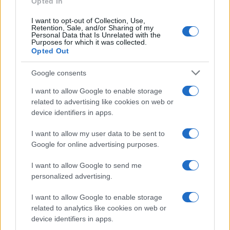
Opted In
Frase del giorno
I want to opt-out of Collection, Use,
Frasi celebri
Retention, Sale, and/or Sharing of my
Personal Data that Is Unrelated with the
Frasi da condividere
Purposes for which it was collected.
Poesie
Opted Out
Proverbi
Incipit letterari
Google consents
Storie con morale
I want to allow Google to enable storage
FILM
related to advertising like cookies on web or
device identifiers in apps.
Frasi dei film
Frase film della settimana
I want to allow my user data to be sent to
Frasi film più lette
Google for online advertising purposes.
Incipit dei film
Elenco registi
I want to allow Google to send me
Film più cercati
personalized advertising.
Frasi sul cinema
I want to allow Google to enable storage
SERVIZI
related to analytics like cookies on web or
Mappa del sito
device identifiers in apps.
Privacy Policy