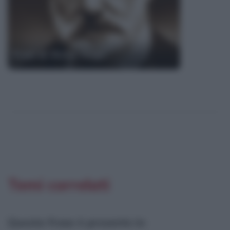
Frasi di Victor Hugo
Temi correlati
Questa frase è presente in
: