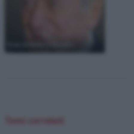
Frasi di Mirko Tremaglia
Temi correlati