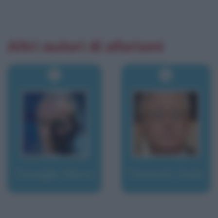
Altri autori di aforismi
Travaglio, Marco
Tremonti, Giulio