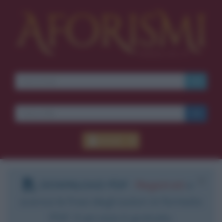
Accedi
DOWNLOAD PDF
:
Registrati
e
scarica le frasi degli autori in formato
PDF. Il servizio è gratuito.