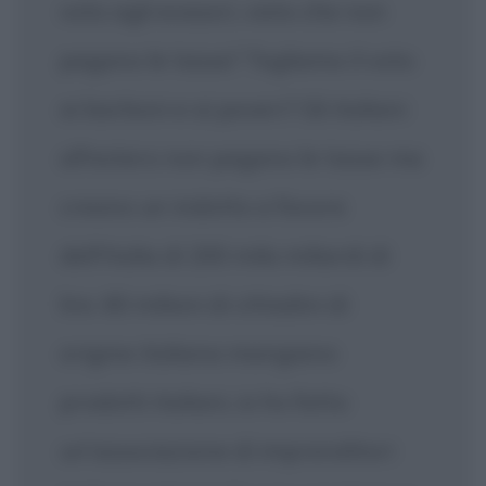
voto agli evasori, visto che non
pagano le tasse? Togliamo il voto
ai barboni e ai poveri? Gli italiani
all'estero non pagano le tasse ma
creano un indotto a favore
dell'Italia di 200 mila miliardi di
lire. 60 milioni di cittadini di
origine italiana mangiano
prodotti italiani, io ho fatto
un'associazione di imprenditori