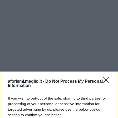
aforismi.meglio.it -
Do Not Process My Personal
Information
If you wish to opt-out of the sale, sharing to third parties, or
processing of your personal or sensitive information for
Ricevi LE FRASI PIÙ BELLE via e-mail
targeted advertising by us, please use the below opt-out
section to confirm your selection.