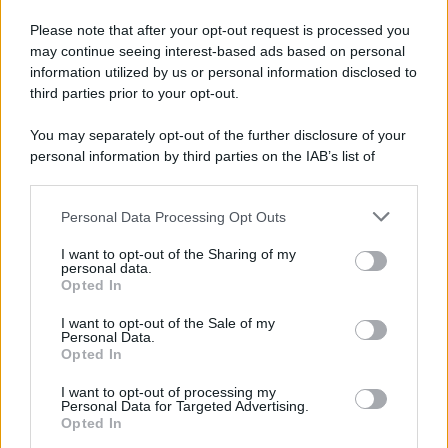
E-mail
OK
Please note that after your opt-out request is processed you
may continue seeing interest-based ads based on personal
information utilized by us or personal information disclosed to
third parties prior to your opt-out.
You may separately opt-out of the further disclosure of your
personal information by third parties on the IAB’s list of
downstream participants.
Personal Data Processing Opt Outs
This information may also be disclosed by us to third parties
on the IAB’s List of Downstream Participants that may further
I want to opt-out of the Sharing of my
disclose it to other third parties.
personal data.
Opted In
Please note that this website/app uses one or more Google
services and may gather and store information including but
I want to opt-out of the Sale of my
Personal Data.
not limited to your visit or usage behaviour. You may click to
Opted In
grant or deny consent to Google and its third-party tags to
use your data for below specified purposes in below Google
I want to opt-out of processing my
consent section.
Personal Data for Targeted Advertising.
FRASI
Opted In
Frase del giorno