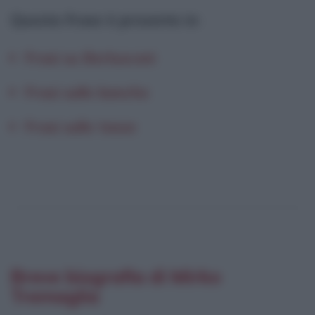
Questa frase è presente in
:
Frasi su Berlusconi
Frasi sulle banche
Frasi sulle tasse
Breve biografia di Mirko
Tremaglia