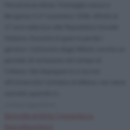
Pierantonio Mirko Tremaglia nasce a
Bergamo il 17 novembre 1926. All'età di
17 anni aderisce alla Repubblica Sociale
Italiana. Durante la guerra perde i
genitori. Catturato dagli Alleati, sconta un
periodo di reclusione nel campo di
Coltano. Nel dopoguerra si iscrive
all'Università Cattolica di Milano, ma viene
cacciato quando si...
continua leggendo la:
Biografia di Mirko Tremaglia su
Biografieonline.it