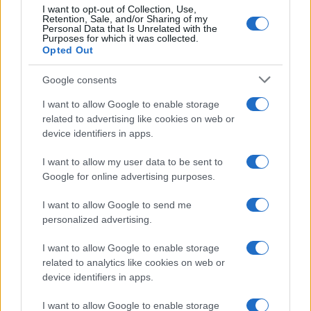
I want to opt-out of Collection, Use,
Frasi celebri
Retention, Sale, and/or Sharing of my
Personal Data that Is Unrelated with the
Frasi da condividere
Purposes for which it was collected.
Poesie
Opted Out
Proverbi
Incipit letterari
Google consents
Storie con morale
I want to allow Google to enable storage
FILM
related to advertising like cookies on web or
device identifiers in apps.
Frasi dei film
Frase film della settimana
I want to allow my user data to be sent to
Frasi film più lette
Google for online advertising purposes.
Incipit dei film
Elenco registi
I want to allow Google to send me
Film più cercati
personalized advertising.
Frasi sul cinema
I want to allow Google to enable storage
SERVIZI
related to analytics like cookies on web or
Mappa del sito
device identifiers in apps.
Privacy Policy
Cookie Policy
I want to allow Google to enable storage