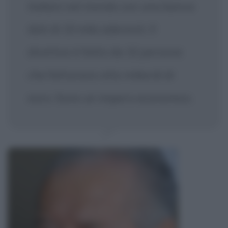
italiani nel mondo con una banca
dati di 15 mila aderenti. Il
direttivo è fatto da 32 persone
che fatturano otto miliardi di
euro. Sono un impero economico.