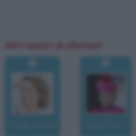
Altri autori di aforismi
Delogu, Andrea
Delpini, Mario