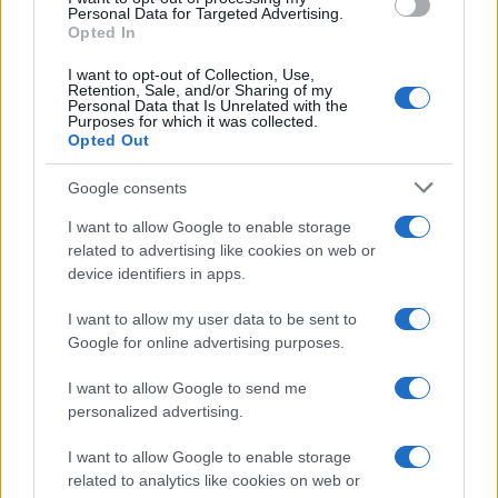
consent section.
Personal Data for Targeted Advertising.
FRASI
Opted In
Frase del giorno
I want to opt-out of Collection, Use,
Frasi celebri
Retention, Sale, and/or Sharing of my
Personal Data that Is Unrelated with the
Frasi da condividere
Purposes for which it was collected.
Poesie
Opted Out
Proverbi
Incipit letterari
Google consents
Storie con morale
I want to allow Google to enable storage
FILM
related to advertising like cookies on web or
device identifiers in apps.
Frasi dei film
Frase film della settimana
I want to allow my user data to be sent to
Frasi film più lette
Google for online advertising purposes.
Incipit dei film
Elenco registi
I want to allow Google to send me
Film più cercati
personalized advertising.
Frasi sul cinema
I want to allow Google to enable storage
SERVIZI
related to analytics like cookies on web or