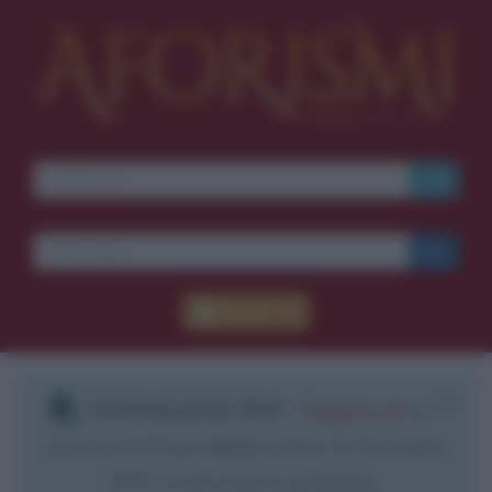
Accedi
DOWNLOAD PDF
:
Registrati
e
scarica le frasi degli autori in formato
PDF. Il servizio è gratuito.