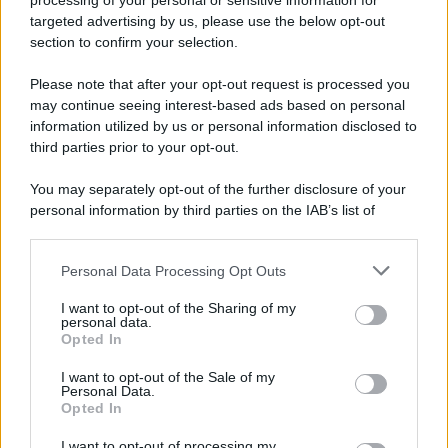
processing of your personal or sensitive information for
Ricevi LE FRASI PIÙ BELLE via e-mail
targeted advertising by us, please use the below opt-out
section to confirm your selection.
E-mail
OK
Please note that after your opt-out request is processed you
may continue seeing interest-based ads based on personal
information utilized by us or personal information disclosed to
third parties prior to your opt-out.
You may separately opt-out of the further disclosure of your
personal information by third parties on the IAB’s list of
downstream participants.
Personal Data Processing Opt Outs
This information may also be disclosed by us to third parties
on the IAB’s List of Downstream Participants that may further
I want to opt-out of the Sharing of my
disclose it to other third parties.
personal data.
Opted In
Please note that this website/app uses one or more Google
services and may gather and store information including but
I want to opt-out of the Sale of my
Personal Data.
not limited to your visit or usage behaviour. You may click to
Opted In
grant or deny consent to Google and its third-party tags to
use your data for below specified purposes in below Google
I want to opt-out of processing my