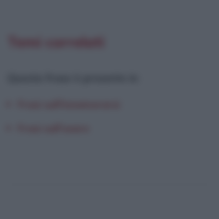
Temi correlati
Questa frase è presente in
:
Frasi sull'innamorarsi
Frasi sull'osare