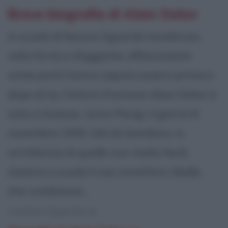
Breve biografia di Alain Delon
A scuola di fascino Sguardo tenebroso,
volto forte e sfuggente, affascinante
come pochi hanno saputo essere prima e
dopo di lui, l'attore francese Alain Delon è
nato a Sceaux, vicino Parigi, il giorno 8
novembre 1935. Già da bambino, in
un'infanzia di quelle non molto facili,
mostra a scuola il suo carattere ribelle,
che condiziona...
continua leggendo la: