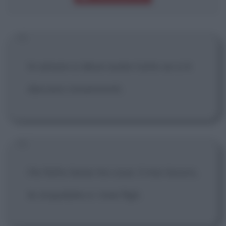
In amore si deve osare tutto se si è
davvero innamorati.
Ho fatto bene tre cose: il mio lavoro,
le stupidate e i miei figli.