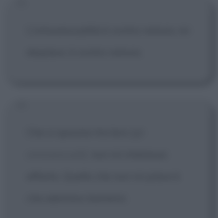
L'omosessualità è contro natura, mi
dispiace, è contro natura.
Che si sposino tra loro
[gli
omosessuali]
non mi interessa
affatto. Quello che non mi piace è
che adottino bambini.