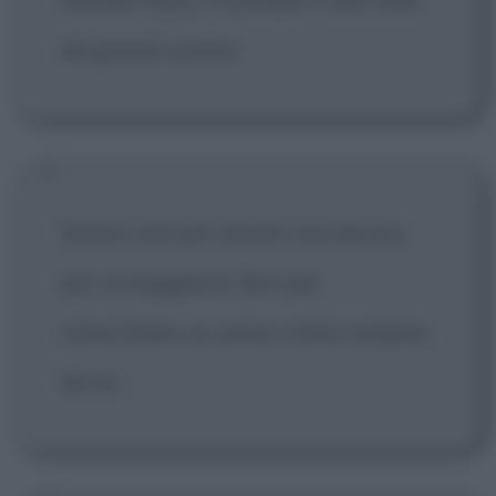
da grandi uomini.
Siamo nati per amare una donna,
per corteggiarla. Non per
rimorchiare un uomo e farsi sedurre
da lui.