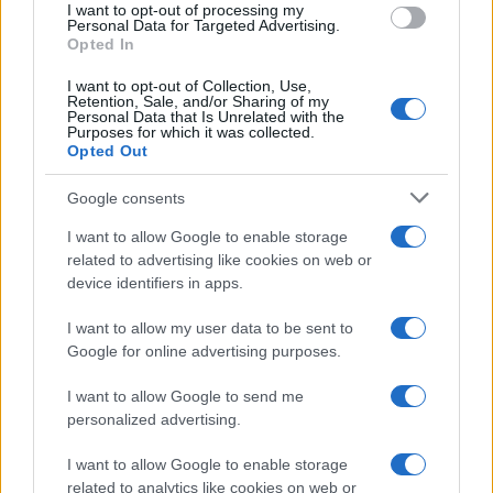
I want to opt-out of processing my
consent section.
Personal Data for Targeted Advertising.
FRASI
Opted In
Frase del giorno
I want to opt-out of Collection, Use,
Frasi celebri
Retention, Sale, and/or Sharing of my
Personal Data that Is Unrelated with the
Frasi da condividere
Purposes for which it was collected.
Poesie
Opted Out
Proverbi
Incipit letterari
Google consents
Storie con morale
I want to allow Google to enable storage
FILM
related to advertising like cookies on web or
device identifiers in apps.
Frasi dei film
Frase film della settimana
I want to allow my user data to be sent to
Frasi film più lette
Google for online advertising purposes.
Incipit dei film
Elenco registi
I want to allow Google to send me
Film più cercati
personalized advertising.
Frasi sul cinema
I want to allow Google to enable storage
SERVIZI
related to analytics like cookies on web or