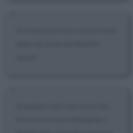
Ho conosciuto tutto e ricevuto tutto
dalla vita, ma la vera felicità è
donare.
Se perdessi tutto sono sicuro che
finirei come Ernest Hemingway o
Romain Gary. Il suicidio è una cosa