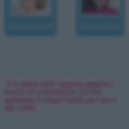
Delogu, Andrea
Delpini, Mario
Ti è stata utile questa pagina?
Scrivi un commento. La tua
opinione è importante per noi e
per tutti!