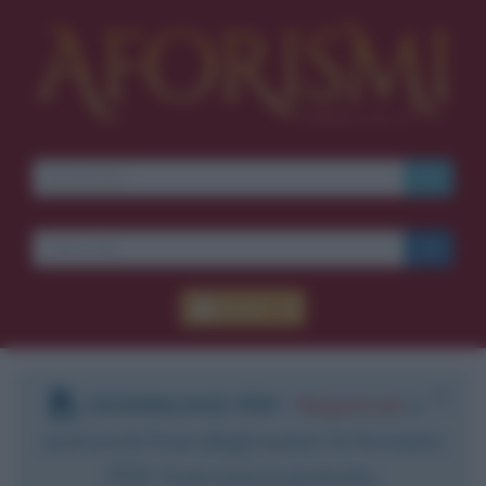
Accedi
DOWNLOAD PDF
:
Registrati
e
scarica le frasi degli autori in formato
PDF. Il servizio è gratuito.