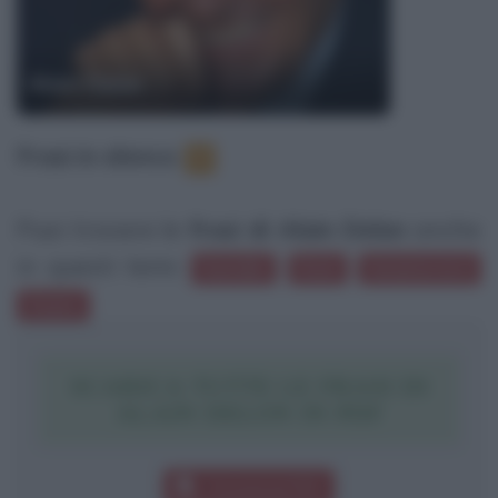
Alain Delon
Frasi in elenco
:
7
Puoi trovare le
frasi di Alain Delon
anche
in questi temi:
Suicidio
Doni
Innamorarsi
Osare
SCARICA TUTTE LE FRASI DI
ALAIN DELON IN PDF
Download PDF