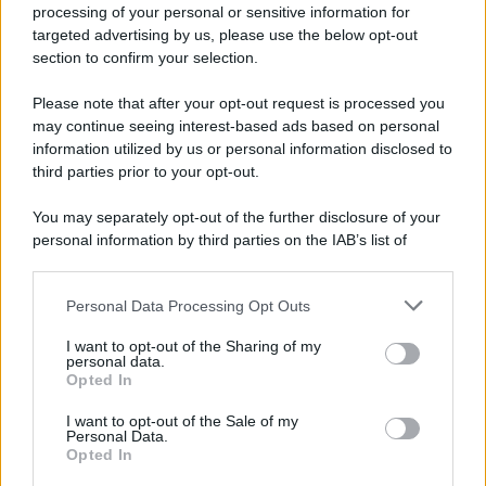
processing of your personal or sensitive information for
Ricevi LE FRASI PIÙ BELLE via e-mail
targeted advertising by us, please use the below opt-out
section to confirm your selection.
E-mail
OK
Please note that after your opt-out request is processed you
may continue seeing interest-based ads based on personal
information utilized by us or personal information disclosed to
third parties prior to your opt-out.
You may separately opt-out of the further disclosure of your
personal information by third parties on the IAB’s list of
downstream participants.
Personal Data Processing Opt Outs
This information may also be disclosed by us to third parties
on the IAB’s List of Downstream Participants that may further
I want to opt-out of the Sharing of my
disclose it to other third parties.
personal data.
Opted In
Please note that this website/app uses one or more Google
services and may gather and store information including but
I want to opt-out of the Sale of my
Personal Data.
not limited to your visit or usage behaviour. You may click to
Opted In
grant or deny consent to Google and its third-party tags to
use your data for below specified purposes in below Google