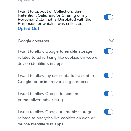
Opted In
Frase del giorno
I want to opt-out of Collection, Use,
Frasi celebri
Retention, Sale, and/or Sharing of my
Personal Data that Is Unrelated with the
Frasi da condividere
Purposes for which it was collected.
Poesie
Opted Out
Proverbi
Incipit letterari
Google consents
Storie con morale
I want to allow Google to enable storage
FILM
related to advertising like cookies on web or
device identifiers in apps.
Frasi dei film
Frase film della settimana
I want to allow my user data to be sent to
Frasi film più lette
Google for online advertising purposes.
Incipit dei film
Elenco registi
I want to allow Google to send me
Film più cercati
personalized advertising.
Frasi sul cinema
I want to allow Google to enable storage
SERVIZI
related to analytics like cookies on web or
Mappa del sito
device identifiers in apps.
Privacy Policy