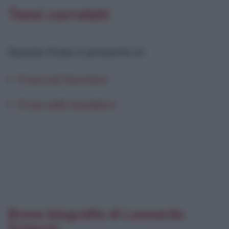
Temi correlati
Questa frase è presente in
:
Frasi sul fascismo
Frasi sulle bandiere
Breve biografia di Leonardo
Sciascia