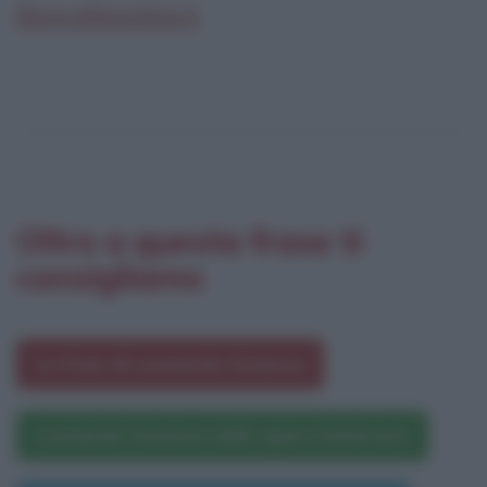
Biografieonline.it
Oltre a questa frase ti
consigliamo
Le frasi di Leonardo Sciascia
Leonardo Sciascia nelle opere letterarie