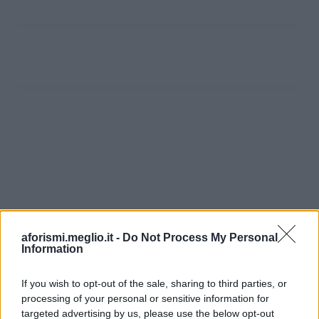
aforismi.meglio.it -
Do Not Process My Personal
Information
If you wish to opt-out of the sale, sharing to third parties, or
processing of your personal or sensitive information for
Ricevi LE FRASI PIÙ BELLE via e-mail
targeted advertising by us, please use the below opt-out