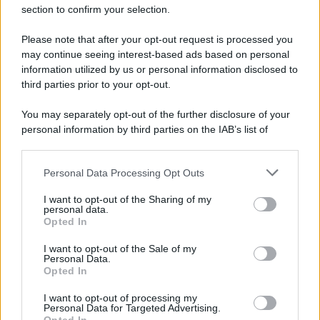
section to confirm your selection.
E-mail
OK
Please note that after your opt-out request is processed you
may continue seeing interest-based ads based on personal
information utilized by us or personal information disclosed to
third parties prior to your opt-out.
You may separately opt-out of the further disclosure of your
personal information by third parties on the IAB’s list of
downstream participants.
Personal Data Processing Opt Outs
This information may also be disclosed by us to third parties
on the IAB’s List of Downstream Participants that may further
I want to opt-out of the Sharing of my
disclose it to other third parties.
personal data.
Opted In
Please note that this website/app uses one or more Google
services and may gather and store information including but
I want to opt-out of the Sale of my
Personal Data.
not limited to your visit or usage behaviour. You may click to
Opted In
grant or deny consent to Google and its third-party tags to
use your data for below specified purposes in below Google
I want to opt-out of processing my
consent section.
Personal Data for Targeted Advertising.
FRASI