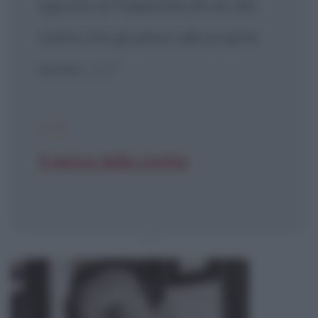
ognuno se l'appenda da sé, del
colore che gli piace, alle proprie
corna...
[...]
"
CIT.
Il giorno della civetta