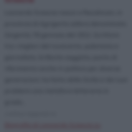
Leonardo Sciascia nasce a Racalmuto, in
provincia di Agrigento (allora denominato
Girgenti), l'8 gennaio del 1921. Scrittore
tra i migliori del novecento, polemista e
giornalista, brillante saggista, punto di
riferimento anche in politica per diverse
generazioni, ha fatto della Sicilia e dei suoi
problemi una metafora letteraria in
grado...
continua leggendo la:
Biografia di Leonardo Sciascia su