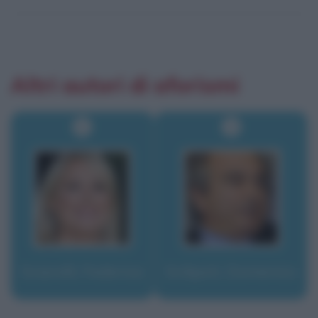
Altri autori di aforismi
Sciarelli, Federica
Scilipoti, Domenico