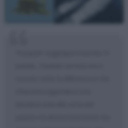
"Il popolo" sogghignò il vecchio "il
popolo... Il popolo cornuto era e
cornuto resta: la differenza è che
il fascismo appendeva una
bandiera sola alle corna del
popolo e la democrazia lascia che