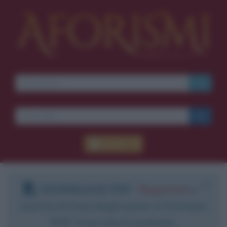
Accedi
DOWNLOAD PDF
:
Registrati
e
scarica le frasi degli autori in formato
PDF. Il servizio è gratuito.