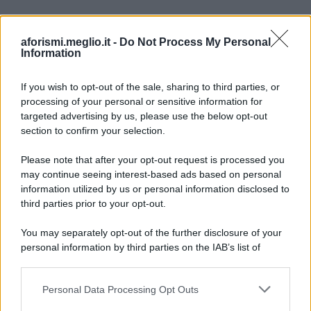
aforismi.meglio.it -
Do Not Process My Personal
Information
If you wish to opt-out of the sale, sharing to third parties, or
processing of your personal or sensitive information for
Ricevi LE FRASI PIÙ BELLE via e-mail
targeted advertising by us, please use the below opt-out
section to confirm your selection.
E-mail
OK
Please note that after your opt-out request is processed you
may continue seeing interest-based ads based on personal
information utilized by us or personal information disclosed to
third parties prior to your opt-out.
You may separately opt-out of the further disclosure of your
personal information by third parties on the IAB’s list of
downstream participants.
Personal Data Processing Opt Outs
This information may also be disclosed by us to third parties
on the IAB’s List of Downstream Participants that may further