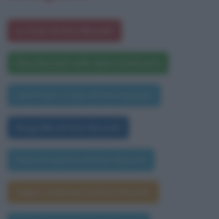
Le frasi di Dino Buzzati
Dino Buzzati nelle opere letterarie
Una frase a caso di Dino Buzzati
Biografia di Dino Buzzati
Data di nascita di Dino Buzzati
Segno zodiacale di Dino Buzzati