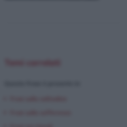
Temi correlati
Questa frase è presente in
:
Frasi sulla solitudine
Frasi sulla sofferenza
Frasi sui rimedi