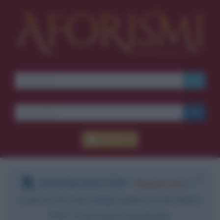
Accedi
DOWNLOAD PDF
:
Registrati
e
scarica le frasi degli autori in formato
PDF. Il servizio è gratuito.