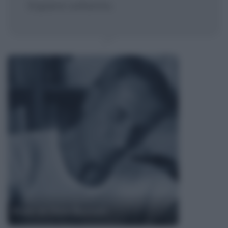
Espiare soltanto.
Frasi di Dino Buzzati