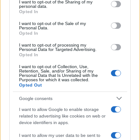
I want to opt-out of the Sharing of my
disclose it to other third parties.
personal data.
Opted In
Please note that this website/app uses one or more Google
services and may gather and store information including but
I want to opt-out of the Sale of my
Personal Data.
not limited to your visit or usage behaviour. You may click to
Opted In
grant or deny consent to Google and its third-party tags to
use your data for below specified purposes in below Google
I want to opt-out of processing my
consent section.
Personal Data for Targeted Advertising.
FRASI
Opted In
Frase del giorno
I want to opt-out of Collection, Use,
Frasi celebri
Retention, Sale, and/or Sharing of my
Personal Data that Is Unrelated with the
Frasi da condividere
Purposes for which it was collected.
Poesie
Opted Out
Proverbi
Incipit letterari
Google consents
Storie con morale
I want to allow Google to enable storage
FILM
related to advertising like cookies on web or
device identifiers in apps.
Frasi dei film
Frase film della settimana
I want to allow my user data to be sent to
Frasi film più lette