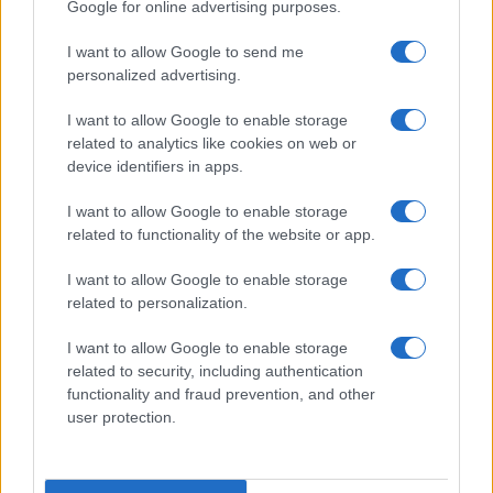
Google for online advertising purposes.
Incipit dei film
Elenco registi
I want to allow Google to send me
Film più cercati
personalized advertising.
Frasi sul cinema
I want to allow Google to enable storage
SERVIZI
related to analytics like cookies on web or
Mappa del sito
device identifiers in apps.
Privacy Policy
Cookie Policy
I want to allow Google to enable storage
Frasi suddivise per tema
related to functionality of the website or app.
Foto con frasi belle
I want to allow Google to enable storage
Indice degli autori
related to personalization.
I want to allow Google to enable storage
Aforismi
.meglio.it è l'archivio web dedicato a frasi,
related to security, including authentication
aforismi e citazioni più grande del web (137.905 frasi in
functionality and fraud prevention, and other
database) • ©2005-2025 • La riproduzione dei testi è
user protection.
consentita citando la fonte secondo la Licenza
Creative Commons
• Nota: in qualità di Affiliato Amazon,
il sito ricava una commissione sugli acquisti idonei. •