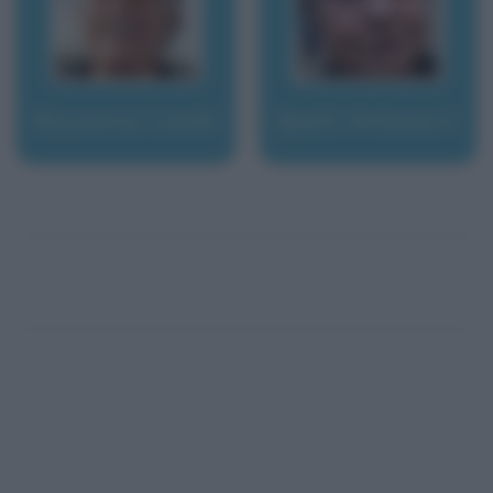
Buzzanca, Lando
Byatt, Antonia S.