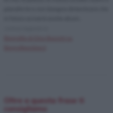
pianoforte e non bisogna dimenticare che
in futuro scriverà anche alcuni...
continua leggendo la:
Biografia di Dino Buzzati su
Biografieonline.it
Oltre a questa frase ti
consigliamo