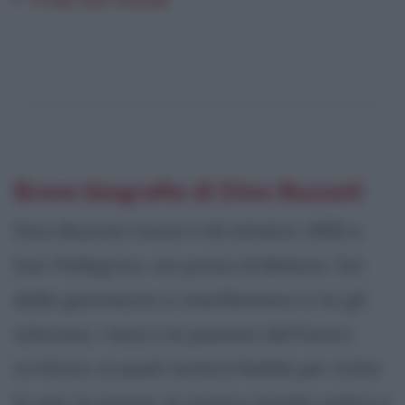
Breve biografia di Dino Buzzati
Dino Buzzati nasce il 16 ottobre 1906 a
San Pellegrino, nei pressi di Belluno. Sin
dalla giovinezza si manifestano in lui gli
interessi, i temi e le passioni del futuro
scrittore, ai quali resterà fedele per tutta
la vita: la poesia, la musica (studia violino e