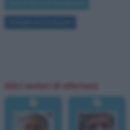
Data di morte di Dino Buzzati
Immagini di Dino Buzzati
Altri autori di aforismi