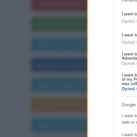
Persona
Le frasi di Roman Vlad
information 
deny consent
I want t
in below Go
Opted 
Roman Vlad nelle opere letterarie
I want t
Opted 
Una frase a caso di Roman Vlad
I want 
Advertis
Opted 
Biografia di Roman Vlad
I want t
of my P
was col
Data di nascita di Roman Vlad
Opted 
Segno zodiacale di Roman Vlad
Google 
I want t
web or d
Data di morte di Roman Vlad
I want t