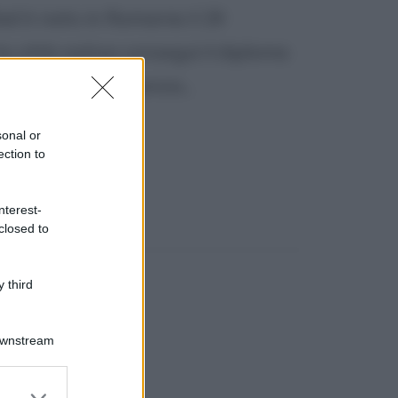
ad è nato in Romania il 29
a città nativa conseguì il diploma
1951 la cittadinanza...
sonal or
ection to
nterest-
closed to
 third
Downstream
er and store