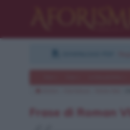
DOWNLOAD PDF
:
Regi
Temi
Frasi
Le frasi più lette
Aforismi
Frasi famose
Roman Vlad
Ci
Frase di Roman V