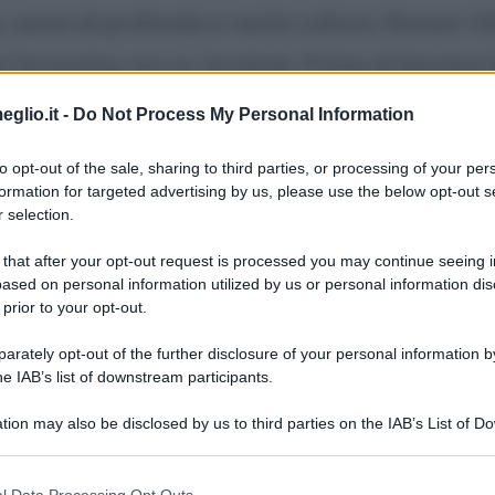
, uomo di profonda e vasta cultura, Roman Vl
Cernovtzy, ora in Ucraina). Prima di lasciare l
io e nel 1938 si trasferì a Roma ottenendo nel 
eglio.it -
Do Not Process My Personal Information
to opt-out of the sale, sharing to third parties, or processing of your per
eonline.it
formation for targeted advertising by us, please use the below opt-out s
 selection.
 that after your opt-out request is processed you may continue seeing i
ased on personal information utilized by us or personal information dis
 prior to your opt-out.
rately opt-out of the further disclosure of your personal information by
he IAB’s list of downstream participants.
consigliamo
tion may also be disclosed by us to third parties on the IAB’s List of 
 that may further disclose it to other third parties.
 that this website/app uses one or more Google services and may gath