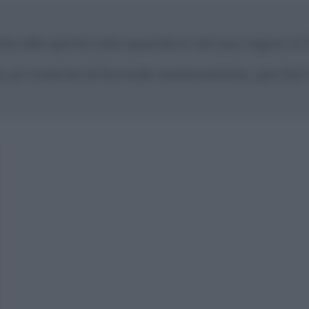
e allo spirito solo quando è nel suo regno: è l
 un insieme di formule matematiche, perché t