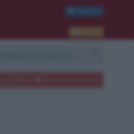
PDF GRATIS
Accedi
 PDF. Il servizio è gratuito.
e
Autori