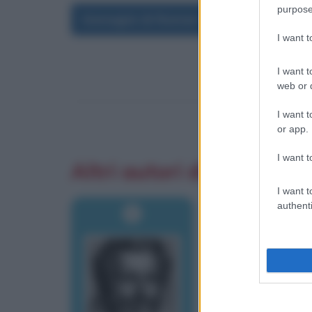
purpose
Immagini di Roman Vlad
I want 
I want t
web or d
I want t
or app.
I want t
Altri autori di aforismi
I want t
authenti