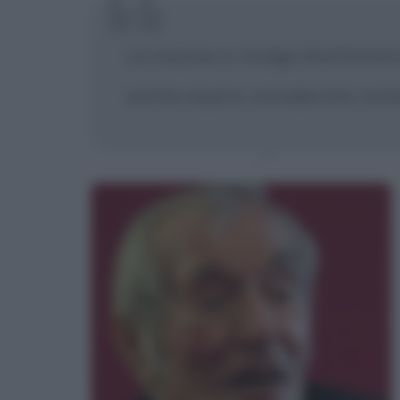
La musica si rivolge direttament
anche essere considerata come