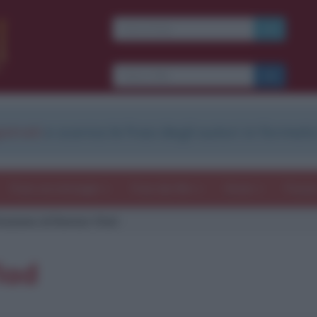
strati
e scarica le frasi degli autori in formato
Frasi con immagini
Frasi dei film
Storie
Poesi
tazione di Roman Vlad
lad