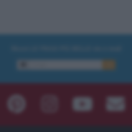
Ricevi LE FRASI PIÙ BELLE via e-mail
E-mail
OK