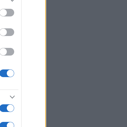
to grant or
ed purposes