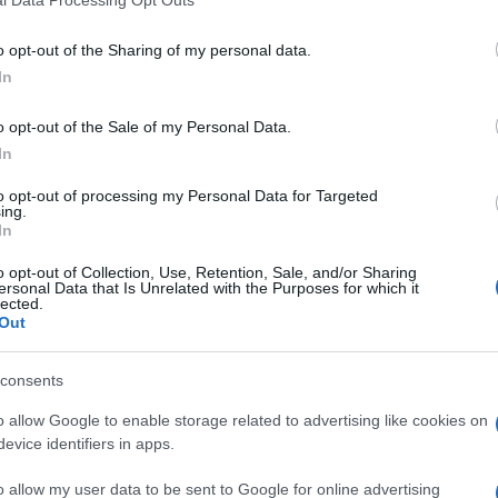
l Data Processing Opt Outs
including but not limited to your visit or usage behaviour. You may click 
 to Google and its third-party tags to use your data for below specifi
o opt-out of the Sharing of my personal data.
ogle consent section.
In
o opt-out of the Sale of my Personal Data.
In
to opt-out of processing my Personal Data for Targeted
ing.
In
o opt-out of Collection, Use, Retention, Sale, and/or Sharing
ersonal Data that Is Unrelated with the Purposes for which it
lected.
Out
consents
o allow Google to enable storage related to advertising like cookies on
evice identifiers in apps.
o allow my user data to be sent to Google for online advertising