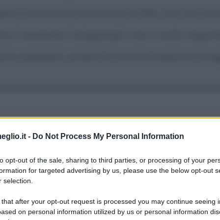
 a scrivere le musiche di un film, non ha il tem
ntra il momento "artigianale", che è molto impor
ste sarebbero proprio le antiche tradizioni artig
onsiderati compositori, e a volte i musicisti scel
eglio.it -
Do Not Process My Personal Information
to opt-out of the sale, sharing to third parties, or processing of your per
formation for targeted advertising by us, please use the below opt-out s
 selection.
 that after your opt-out request is processed you may continue seeing i
ased on personal information utilized by us or personal information dis