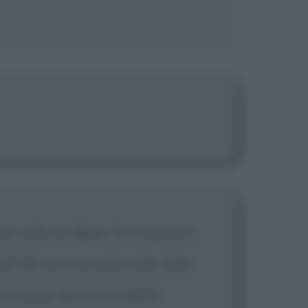
a volta mi disse: "La musica è
uell'1% non succede nulla. Alla
omunque nessun risultato.