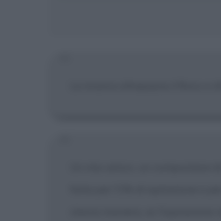
La musica oltrepassa il fisico e s
Un mio amico, un compositore di
fatta per l'1% di ispirazione e pe
stessa maniera, se l'ispirazione