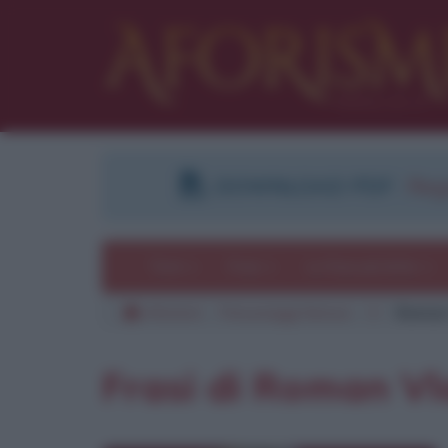
DOWNLOAD PDF
:
Regi
Temi
Frasi
Le frasi più lette
Aforismi
Personaggi famosi
V
Roman
Frasi di Roman V