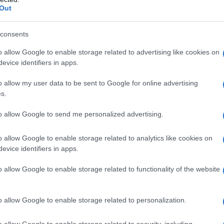
Out
 bisogno di alcuna immagine ma suggeriscono c
consents
di Bach che Gounod concepì l'"Ave Maria", non f
o allow Google to enable storage related to advertising like cookies on
evice identifiers in apps.
note che erano già nella melodia originale ma che
o allow my user data to be sent to Google for online advertising
s.
to allow Google to send me personalized advertising.
o allow Google to enable storage related to analytics like cookies on
evice identifiers in apps.
rappresentata dalla scala dorica perché il mondo
o allow Google to enable storage related to functionality of the website
 l'insieme dei suoni.
o allow Google to enable storage related to personalization.
o allow Google to enable storage related to security, including