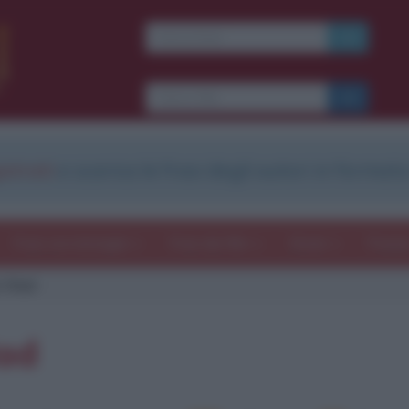
strati
e scarica le frasi degli autori in formato
Frasi con immagini
Frasi dei film
Storie
Poesi
 Vlad
lad