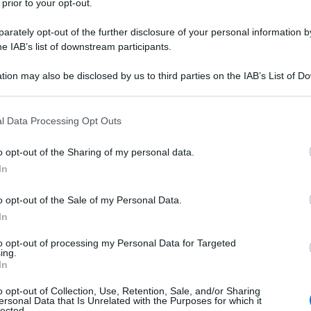
 prior to your opt-out.
 allo spirito solo quando è nel suo regno: è l'ar
rately opt-out of the further disclosure of your personal information by
he IAB’s list of downstream participants.
eme di formule matematiche, perché tale è.
tion may also be disclosed by us to third parties on the IAB’s List of 
 that may further disclose it to other third parties.
 that this website/app uses one or more Google services and may gath
l Data Processing Opt Outs
including but not limited to your visit or usage behaviour. You may click 
 to Google and its third-party tags to use your data for below specifi
o opt-out of the Sharing of my personal data.
ogle consent section.
In
 delle immagini: nelle caserme, ad esempio, la r
o opt-out of the Sale of my Personal Data.
anche i fruscii e i galoppi possono essere evocat
In
to opt-out of processing my Personal Data for Targeted
ing.
In
o opt-out of Collection, Use, Retention, Sale, and/or Sharing
ersonal Data that Is Unrelated with the Purposes for which it
lected.