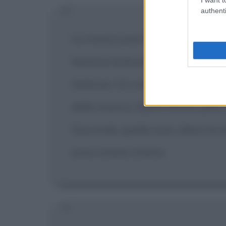
authenti
La musica può fare molte cose sen
Settima Sinfonia di Beethoven s
Sinfonia. Chi viene danneggiato è 
della musica. Quest'ultima, però
Gioconda, quella vera, allora le
essa rimane intatta.