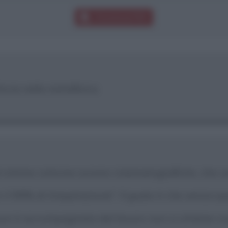
Download PDF
focia nella metafisica.
 ottime colonne sonore cinematografiche, che un
r il 99% di traspirazione". Il guaio è che senza q
 non è accompagnata dal lavoro non si ottiene c