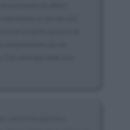
 ma di produrre un effetto
un'operazione di mercato non
i di aver prodotto qualcosa di
vora semplicemente perché
. È la meraviglia delle cose
re i rumori che potevano