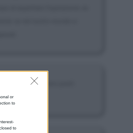
po di aspettare l'ispirazione: se
tante: se nel nostro mondo si
ianali.
gono per i testi i loro poeti
sonal or
ection to
nterest-
closed to