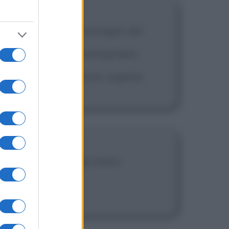
omunque tutte le immagini del
acendo altro che estrapolare,
 risultavano nascoste, segrete.
 è costituito dagli stessi