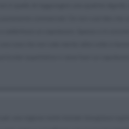
non è quello di raggiungere una qualche dignità,
i puramente commerciali. Ciò non vuol dire che 
o addirittura un capolavoro. Spesso si è convint
 una cosa che non vale niente; altre volte si la
ticolari aspettative e viene fuori un capolavoro
a per una ragione molto banale: bisognava copri