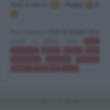
Frasi in elenco
:
‐
Pagina:
di
18
1
2
Puoi trovare le
frasi di Roman Vlad
anche in questi temi:
Poeti
Aspettative
Melodia
Sinfonie
Baffi
Compromessi
Ispirazione
Tradizioni
Rapporti
Scale
Blu
Calcoli
ICA TUTTE LE FRASI DI ROMAN VLAD I