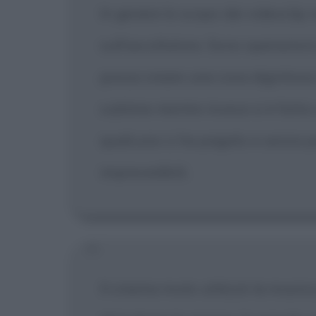
In genere lo scopo dei videoclip 
sull'ascoltatore. Sono operazion
possa creare una cosa dignitosa 
sublime mentre invece si è fatta
qualcuno ci ha pagato e senza par
imprevedibili.
Il cinema muto utilizzò la music