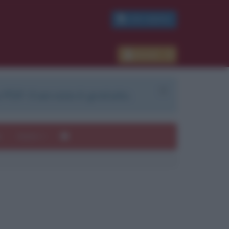
PDF GRATIS
Accedi
 PDF. Il servizio è gratuito.
e
Autori