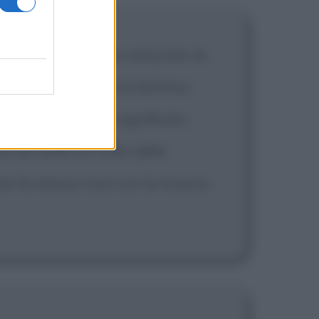
 carta igienica ha utilizzato la
sa: rimane sempre la Settima
 accedere al reale significato
dei baffi sul volto della
re la stessa cosa con la musica: