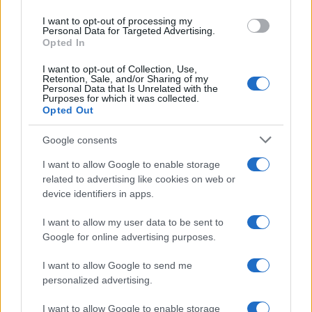
use your data for below specified purposes in below Google
I want to opt-out of processing my
consent section.
Personal Data for Targeted Advertising.
Opted In
I want to opt-out of Collection, Use,
L'uomo che si annoia, che fatica,
Retention, Sale, and/or Sharing of my
Personal Data that Is Unrelated with the
Purposes for which it was collected.
che soffre, si consola andando col
Opted Out
pensiero ad altri momenti della sua
Google consents
I want to allow Google to enable storage
vita: tira fuori dal passato ricordi
related to advertising like cookies on web or
device identifiers in apps.
cari, anticipa le dolci aspettative
I want to allow my user data to be sent to
dell'avvenire.
Google for online advertising purposes.
I want to allow Google to send me
personalized advertising.
CARLO CASSOLA
I want to allow Google to enable storage
Il taglio del bosco