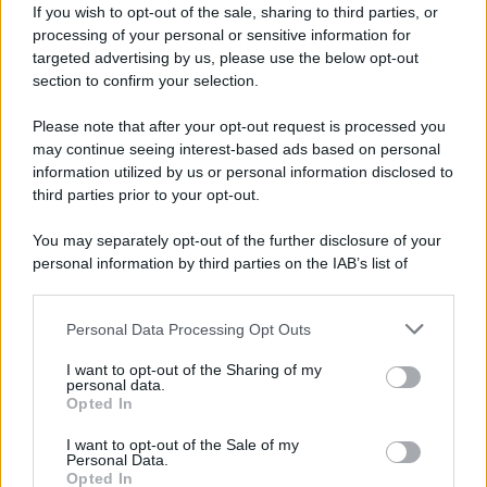
donna della
If you wish to opt-out of the sale, sharing to third parties, or
soap opera
processing of your personal or sensitive information for
targeted advertising by us, please use the below opt-out
section to confirm your selection.
Timothy "Speed" Levitch
nel ruolo di
lunatico, se
Please note that after your opt-out request is processed you
stesso
may continue seeing interest-based ads based on personal
information utilized by us or personal information disclosed to
third parties prior to your opt-out.
Steve Brudniak
nel ruolo di
uomo col
You may separately opt-out of the further disclosure of your
pizzetto
personal information by third parties on the IAB’s list of
downstream participants.
Steven Soderbergh
nel ruolo di
Personal Data Processing Opt Outs
This information may also be disclosed by us to third parties
uomo
on the IAB’s List of Downstream Participants that may further
I want to opt-out of the Sharing of my
intervistato in
disclose it to other third parties.
personal data.
Opted In
tv
Please note that this website/app uses one or more Google
services and may gather and store information including but
I want to opt-out of the Sale of my
Charles Murdock
nel ruolo di
Personal Data.
not limited to your visit or usage behaviour. You may click to
Opted In
grant or deny consent to Google and its third-party tags to