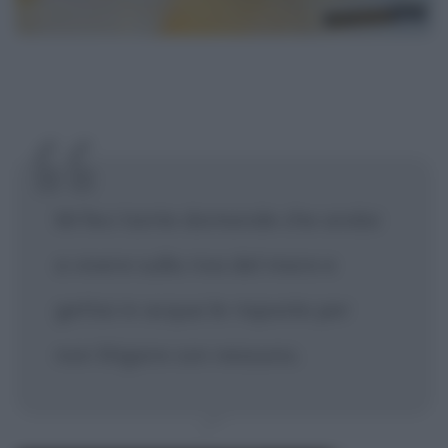
Mi feci tante domande che andai
a vivere sulla riva del mare e
gettai in acqua le risposte per
non litigare con nessuno.