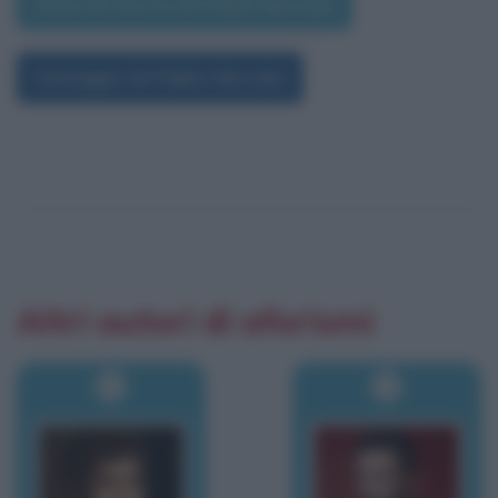
Data di morte di Pablo Neruda
Immagini di Pablo Neruda
Altri autori di aforismi