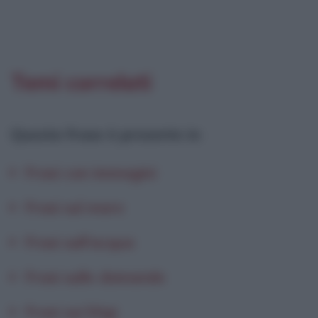
Temi correlati
Questa frase è presente in
:
Frasi con immagini
Frasi sul mare
Frasi sull'acqua
Frasi sulle domande
Frasi sui litigi