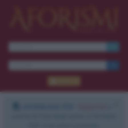
Accedi
DOWNLOAD PDF
:
Registrati
e
scarica le frasi degli autori in formato
PDF. Il servizio è gratuito.