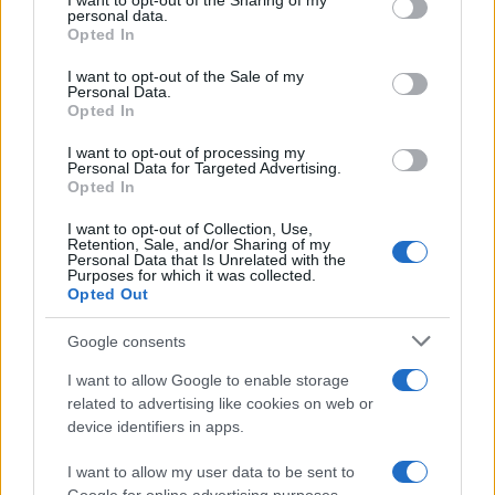
I want to opt-out of the Sharing of my
disclose it to other third parties.
personal data.
Opted In
Please note that this website/app uses one or more Google
services and may gather and store information including but
I want to opt-out of the Sale of my
Personal Data.
not limited to your visit or usage behaviour. You may click to
Opted In
grant or deny consent to Google and its third-party tags to
use your data for below specified purposes in below Google
I want to opt-out of processing my
consent section.
Personal Data for Targeted Advertising.
FRASI
Opted In
Frase del giorno
I want to opt-out of Collection, Use,
Frasi celebri
Retention, Sale, and/or Sharing of my
Personal Data that Is Unrelated with the
Frasi da condividere
Purposes for which it was collected.
Poesie
Opted Out
Proverbi
Incipit letterari
Google consents
Storie con morale
I want to allow Google to enable storage
FILM
related to advertising like cookies on web or
device identifiers in apps.
Frasi dei film
Frase film della settimana
I want to allow my user data to be sent to
Frasi film più lette