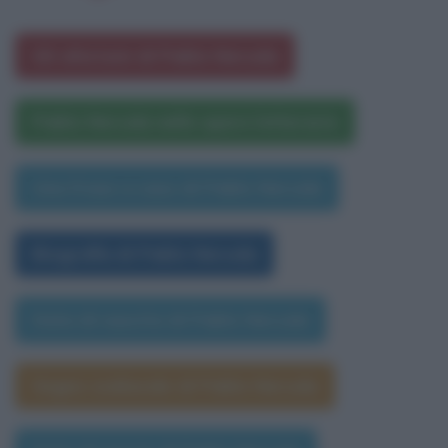
Gli aforismi di Pablo Neruda
Pablo Neruda nelle opere letterarie
Una frase a caso di Pablo Neruda
Biografia di Pablo Neruda
Data di nascita di Pablo Neruda
Segno zodiacale di Pablo Neruda