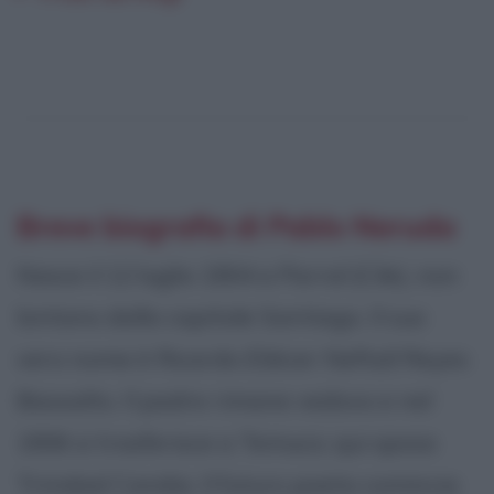
Breve biografia di Pablo Neruda
Nasce il 12 luglio 1904 a Parral (Cile), non
lontano dalla capitale Santiago. Il suo
vero nome è Ricardo Eliécer Neftalí Reyes
Basoalto. Il padre rimane vedovo e nel
1906 si trasferisce a Temuco; qui sposa
Trinidad Candia. Il futuro poeta comincia