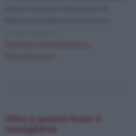
presto a mostrare interessa per la
letteratura; il padre lo avversa ma...
continua leggendo la:
Biografia di Pablo Neruda su
Biografieonline.it
Oltre a questa frase ti
consigliamo