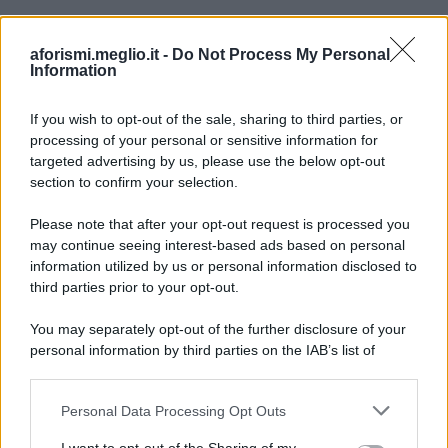
aforismi.meglio.it -
Do Not Process My Personal
Information
If you wish to opt-out of the sale, sharing to third parties, or
processing of your personal or sensitive information for
Ricevi LE FRASI PIÙ BELLE via e-mail
targeted advertising by us, please use the below opt-out
section to confirm your selection.
E-mail
OK
Please note that after your opt-out request is processed you
may continue seeing interest-based ads based on personal
information utilized by us or personal information disclosed to
third parties prior to your opt-out.
You may separately opt-out of the further disclosure of your
personal information by third parties on the IAB’s list of
downstream participants.
Personal Data Processing Opt Outs
This information may also be disclosed by us to third parties
on the IAB’s List of Downstream Participants that may further