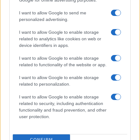
Google for online advertising purposes.
Incipit dei film
Elenco registi
I want to allow Google to send me
Film più cercati
personalized advertising.
Frasi sul cinema
I want to allow Google to enable storage
SERVIZI
related to analytics like cookies on web or
Mappa del sito
device identifiers in apps.
Privacy Policy
Cookie Policy
I want to allow Google to enable storage
Frasi suddivise per tema
related to functionality of the website or app.
Foto con frasi belle
I want to allow Google to enable storage
Indice degli autori
related to personalization.
I want to allow Google to enable storage
Aforismi
.meglio.it è l'archivio web dedicato a frasi,
related to security, including authentication
aforismi e citazioni più grande del web (137.901 frasi in
functionality and fraud prevention, and other
database) • ©2005-2025 • La riproduzione dei testi è
user protection.
consentita citando la fonte secondo la Licenza
Creative Commons
• Nota: in qualità di Affiliato Amazon,
il sito ricava una commissione sugli acquisti idonei. •
CONFIRM