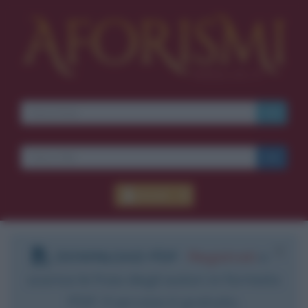
Accedi
DOWNLOAD PDF
:
Registrati
e
scarica le frasi degli autori in formato
PDF. Il servizio è gratuito.