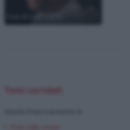
Frasi di Carlo Cracco
Temi correlati
Questa frase è presente in
:
Frasi sulla cucina