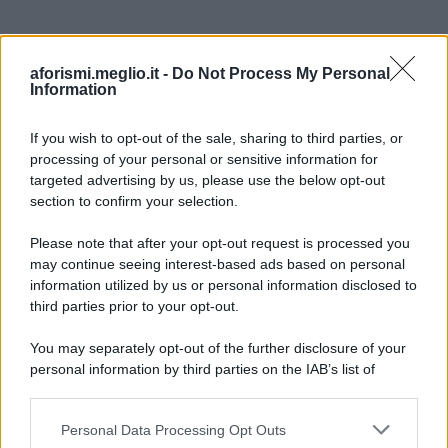
aforismi.meglio.it -
Do Not Process My Personal
Information
If you wish to opt-out of the sale, sharing to third parties, or
processing of your personal or sensitive information for
Ricevi LE FRASI PIÙ BELLE via e-mail
targeted advertising by us, please use the below opt-out
section to confirm your selection.
E-mail
OK
Please note that after your opt-out request is processed you
may continue seeing interest-based ads based on personal
information utilized by us or personal information disclosed to
third parties prior to your opt-out.
You may separately opt-out of the further disclosure of your
personal information by third parties on the IAB’s list of
downstream participants.
Personal Data Processing Opt Outs
This information may also be disclosed by us to third parties