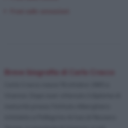
Frasi sulle sensazioni
Breve biografia di Carlo Cracco
Carlo Cracco nasce l'8 ottobre 1965 a
Vicenza. Dopo aver ottenuto il diploma di
maturità presso l'Istituto Alberghiero
intitolato a Pellegrino Artusi di Recoaro