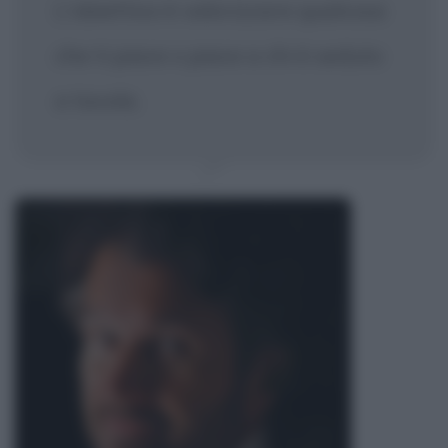
L'obiettivo è valorizzare qualcosa
che ti piace o piace a chi è seduto
a tavola.