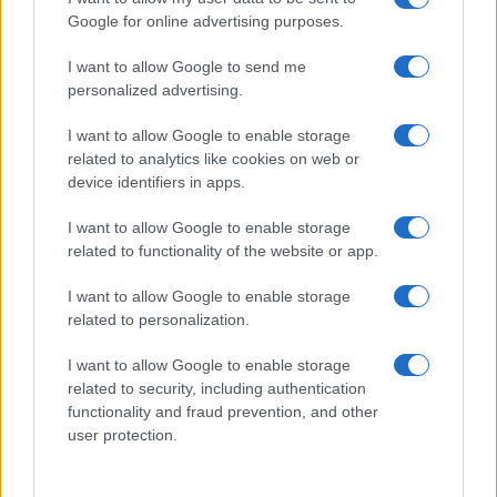
Frasi film più lette
Google for online advertising purposes.
Incipit dei film
Elenco registi
I want to allow Google to send me
Film più cercati
personalized advertising.
Frasi sul cinema
I want to allow Google to enable storage
SERVIZI
related to analytics like cookies on web or
Mappa del sito
device identifiers in apps.
Privacy Policy
Cookie Policy
I want to allow Google to enable storage
Frasi suddivise per tema
related to functionality of the website or app.
Foto con frasi belle
I want to allow Google to enable storage
Indice degli autori
related to personalization.
I want to allow Google to enable storage
Aforismi
.meglio.it è l'archivio web dedicato a frasi,
related to security, including authentication
aforismi e citazioni più grande del web (137.847 frasi in
functionality and fraud prevention, and other
database) • ©2005-2025 • La riproduzione dei testi è
user protection.
consentita citando la fonte secondo la Licenza
Creative Commons
• Nota: in qualità di Affiliato Amazon,