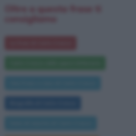
Oltre a questa frase ti
consigliamo
Le frasi di Carlo Cracco
Carlo Cracco nelle opere letterarie
Una frase a caso di Carlo Cracco
Biografia di Carlo Cracco
Data di nascita di Carlo Cracco