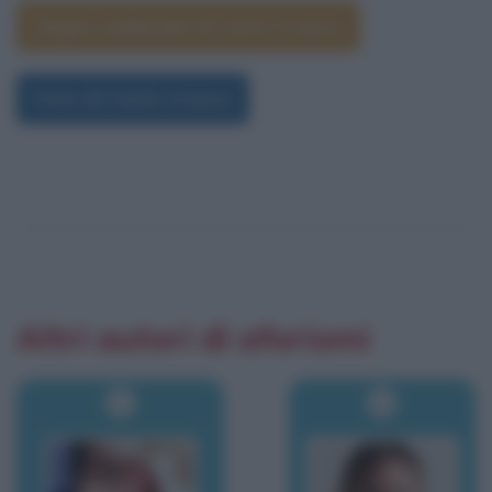
Segno zodiacale di Carlo Cracco
Foto di Carlo Cracco
Altri autori di aforismi