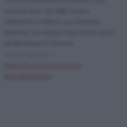
Terme, in provincia di Vicenza, a soli
ventuno anni, nel 1986, inizia a
collaborare a Milano con Gualtiero
Marchesi, uno dei più importanti cuochi
del Bel Paese. È l'inizio di...
continua leggendo la:
Biografia di Carlo Cracco su
Biografieonline.it