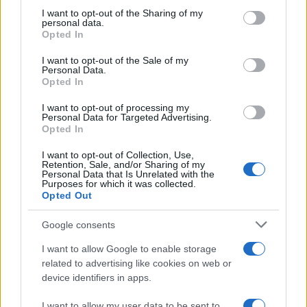
on the IAB’s List of Downstream Participants that may further
I want to opt-out of the Sharing of my
disclose it to other third parties.
personal data.
Opted In
Please note that this website/app uses one or more Google
services and may gather and store information including but
I want to opt-out of the Sale of my
Personal Data.
not limited to your visit or usage behaviour. You may click to
Opted In
grant or deny consent to Google and its third-party tags to
use your data for below specified purposes in below Google
I want to opt-out of processing my
consent section.
Personal Data for Targeted Advertising.
FRASI
Opted In
Frase del giorno
I want to opt-out of Collection, Use,
Frasi celebri
Retention, Sale, and/or Sharing of my
Personal Data that Is Unrelated with the
Frasi da condividere
Purposes for which it was collected.
Poesie
Opted Out
Proverbi
Incipit letterari
Google consents
Storie con morale
I want to allow Google to enable storage
FILM
related to advertising like cookies on web or
device identifiers in apps.
Frasi dei film
Frase film della settimana
I want to allow my user data to be sent to