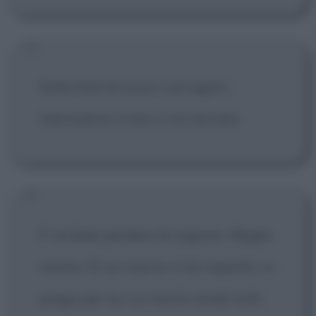
Della felicità buon surrogato,
l'abitudine il cielo ci ha donato.
E' orribile perdere la ragione. Meglio
morire. Di un morto si ha rispetto, si
prega per lui. La morte rende tutti