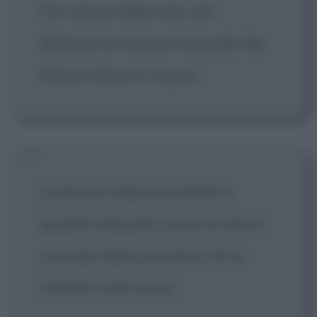
Tra i piaceri della vita, solo
all'amore la musica è seconda. Ma
l'amore stesso è musica.
La donna crede irresistibile lo
sguardo languido, ma se la stessa
cosa del ridere pensasse, certo,
sarebbe tutta sorrisi.