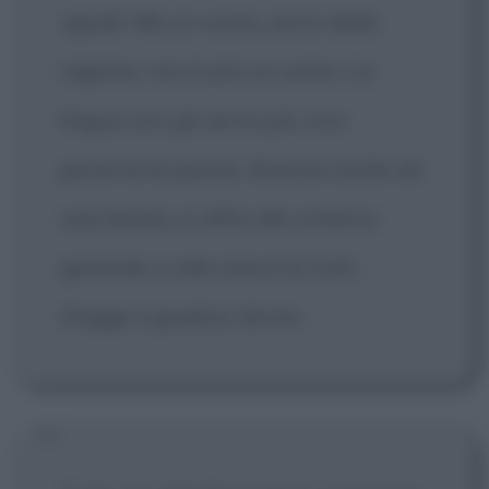
uguali. Ma un uomo, privo della
ragione, non è più un uomo. La
lingua non gli serve più, non
governa le parole, diventa simile ad
una bestia, si offre allo scherno
generale, è alla mercé di tutti,
sfugge il giudizio divino.