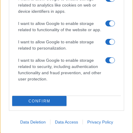
related to analytics like cookies on web or
Mappa del sito
device identifiers in apps.
Privacy Policy
Cookie Policy
I want to allow Google to enable storage
Frasi suddivise per tema
related to functionality of the website or app.
Foto con frasi belle
I want to allow Google to enable storage
Indice degli autori
related to personalization.
I want to allow Google to enable storage
Aforismi
.meglio.it è l'archivio web dedicato a frasi,
related to security, including authentication
aforismi e citazioni più grande del web (137.901 frasi in
functionality and fraud prevention, and other
database) • ©2005-2025 • La riproduzione dei testi è
user protection.
consentita citando la fonte secondo la Licenza
Creative Commons
• Nota: in qualità di Affiliato Amazon,
il sito ricava una commissione sugli acquisti idonei. •
CONFIRM
Contatti
Data Deletion
Data Access
Privacy Policy