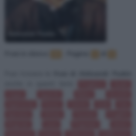
Aleksandr Puskin
Frasi in elenco
:
‐
Pagina:
di
33
1
4
Puoi trovare le
frasi di Aleksandr Puskin
anche in questi temi:
Preghiera
Giudizi
Lingua
Sguardo
Ridere
Serenità
Superiorità
Pecore
Felicità
Soldi
Ozio
Speranza
Vittime
Passioni
Fragilità
Disgrazie
Lusso
Prigionieri
Amare
Esperienze
Scienza
Tolleranza
Indifferenza