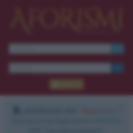
Accedi
DOWNLOAD PDF
:
Registrati
e
scarica le frasi degli autori in formato
PDF. Il servizio è gratuito.