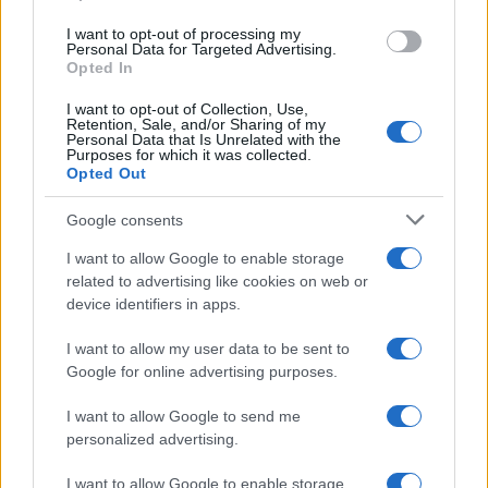
use your data for below specified purposes in below Google
I want to opt-out of processing my
consent section.
Personal Data for Targeted Advertising.
FRASI
Opted In
Frase del giorno
I want to opt-out of Collection, Use,
Frasi celebri
Retention, Sale, and/or Sharing of my
Personal Data that Is Unrelated with the
Frasi da condividere
Purposes for which it was collected.
Poesie
Opted Out
Proverbi
Incipit letterari
Google consents
Storie con morale
I want to allow Google to enable storage
FILM
related to advertising like cookies on web or
device identifiers in apps.
Frasi dei film
Frase film della settimana
I want to allow my user data to be sent to
Frasi film più lette
Google for online advertising purposes.
Incipit dei film
Elenco registi
I want to allow Google to send me
Film più cercati
personalized advertising.
Frasi sul cinema
I want to allow Google to enable storage
SERVIZI