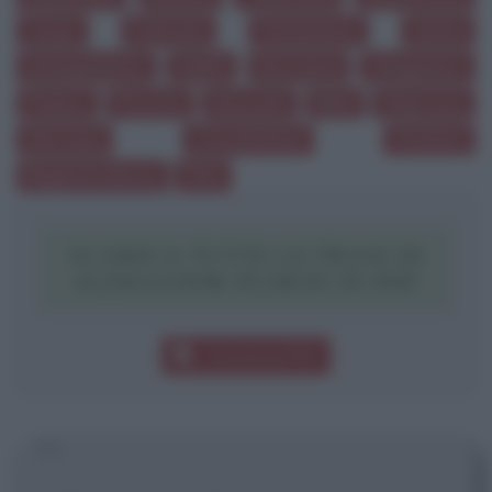
Corpo
Fantasia
Pentimento
Anima
Annegamento
Adulti
Innocenza
Sanguinare
Pudore
Purezza
Innocenti
Mele
Disprezzo
Sfortuna
Consolazione
Ateismo
Ragionevolezza
Vino
SCARICA TUTTE LE FRASI DI
ALEKSANDR PUSKIN IN PDF
Download PDF