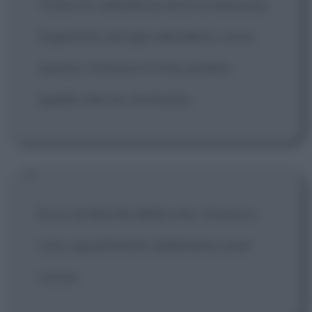
Tutto mi ubbidisce ed io a nessuno.
Superiore ad ogni desiderio, sono
sereno. Conosco il mio potere:
quello che ho, mi basta.
Ecco la felicità della vita. Amore e
vino ugualmente dobbiamo aver
vicino.