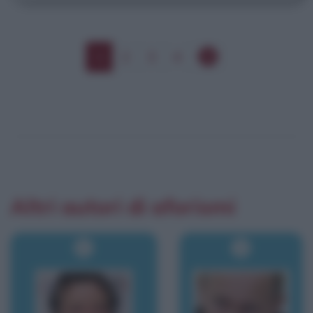
1
2
3
4
Altri autori di aforismi