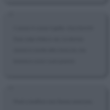
L'uomo è come il gallo: chicchirichi!
Due colpi d'ala e via. La donna
invece è simile alla chioccia, sta
buona e cova i suoi pulcini.
Preti e buffoni non fanno amicizia.