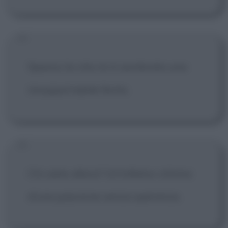
Spesso la vita mi è sembrata una
insopportabile ferita.
Chi siete allora? Un'infelice vittima
d'una passione senza speranza.