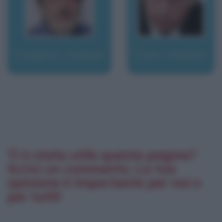
Purgatori, Andrea
Putin, Vladimir
Ti è stata utile questa pagina?
Scrivi un commento. La tua
opinione è importante per noi e
per tutti!