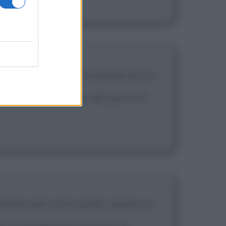
incipalmente rock. Possiedo più di
ei libri della storia del jazz e di
entiva per nuovi piatti, spesso si