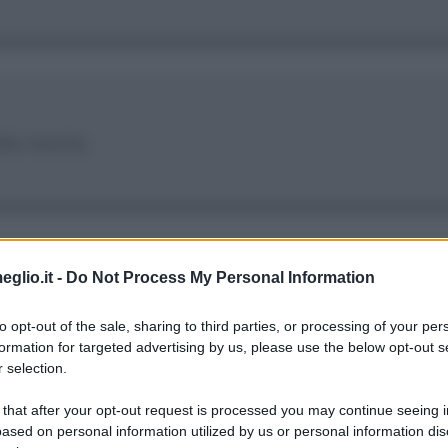
lla mente.
eglio.it -
Do Not Process My Personal Information
re, il mio strumento di creatività, è tutto il mio
to opt-out of the sale, sharing to third parties, or processing of your per
formation for targeted advertising by us, please use the below opt-out s
 odori semplici ma a volte sorprendenti. È conti
 selection.
 that after your opt-out request is processed you may continue seeing i
ased on personal information utilized by us or personal information dis