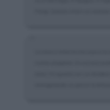
va in Norvegia, in Spagna, in Ingh
Parigi. Questa città è un insieme 
La nave è stata la mia casa e la 
ricette sbagliate. Di successi preli
amici. Di sguardi con cui dividere 
immaginando un giorno la lettura