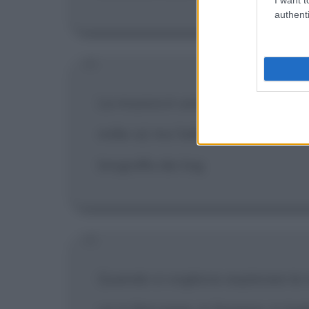
authenti
La musica è una delle mie passion
mille cd, tra l'altro sistemati nel 
biografia dei big.
Quando si vogliono esplorare le n