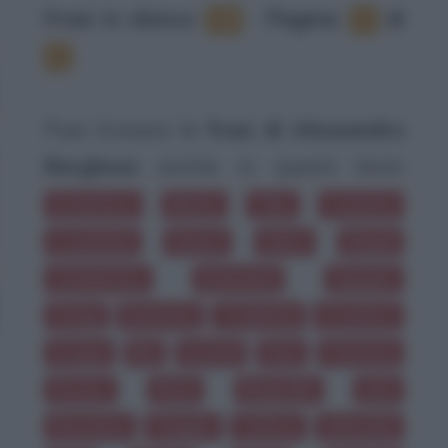
Frasi in elenco
:
‐
Pagina:
di
18
1
2
Puoi trovare le
frasi di Alessandro
Borghese
anche in questi temi:
Avventura
Mente
Cibo
Cucinare
Creatività
Sapori
Odori
Regali
Comunicare
Invenzioni
Ingegno
Parigi
Inventiva
Tradizioni
Frontiere
Scoppi
Blu
Incendi
Vino
Fantasia
Dovere
Rock
Biografie
Jazz
Emozione
Viaggio
Cultura
Abitudini