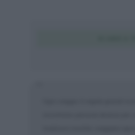
SCARICA T
Ogni viaggio ti regala grandi rico
incontrano persone diverse per cul
tradizioni insolite; viaggiare apr