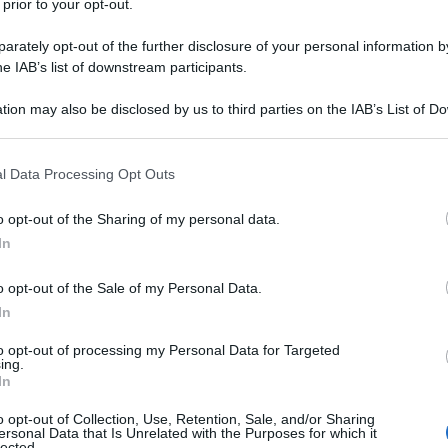
 prior to your opt-out.
rately opt-out of the further disclosure of your personal information by
o, non un posto come un altro della casa. Perfett
he IAB’s list of downstream participants.
tion may also be disclosed by us to third parties on the IAB’s List of 
 proprie ricette.
 that may further disclose it to other third parties.
 that this website/app uses one or more Google services and may gath
l Data Processing Opt Outs
including but not limited to your visit or usage behaviour. You may click 
 to Google and its third-party tags to use your data for below specifi
o opt-out of the Sharing of my personal data.
ogle consent section.
In
ottimo modo per unire piacere e dovere. Il vino 
o opt-out of the Sale of my Personal Data.
In
to opt-out of processing my Personal Data for Targeted
ing.
In
o opt-out of Collection, Use, Retention, Sale, and/or Sharing
ersonal Data that Is Unrelated with the Purposes for which it
vigazione sulla Achille Lauro, al largo della Som
lected.