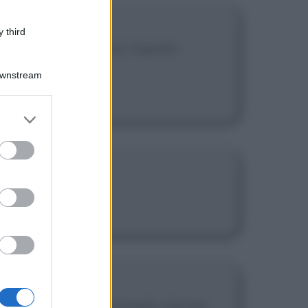
 third
o per le invenzioni, il posto
Downstream
er and store
to grant or
ed purposes
è fantasia.
alia, scoppiò un incendio che tre