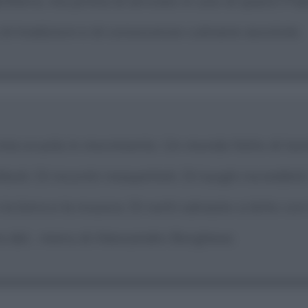
ilterra, ma prima di arrivare in uno di questi Pa
di tradizioni e di conoscenze culinarie assolute.
mia scuola in movimento. Un mondo fatto di tante
bati. Di incontri inaspettati. Di luoghi incredibili. 
la birra e la musica. Di notti sdraiato a letto con
 del... menu di Alessandro Borghese.