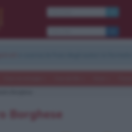
strati
e scarica le frasi degli autori in formato
Frasi con immagini
Frasi dei film
Storie
Poesi
ndro Borghese
ro Borghese