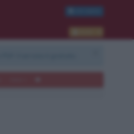
PDF GRATIS
Accedi
 PDF. Il servizio è gratuito.
e
Autori