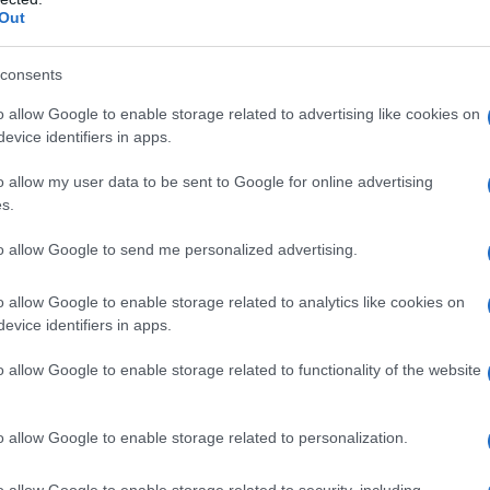
Out
e causò l'affondamento. Ho visto affondare per s
consents
miniere.
o allow Google to enable storage related to advertising like cookies on
evice identifiers in apps.
o allow my user data to be sent to Google for online advertising
s.
to allow Google to send me personalized advertising.
a mattina, mi svegliavo molto presto per osserv
o allow Google to enable storage related to analytics like cookies on
ornelli, piatti e coltelli.
evice identifiers in apps.
ivermi una ricetta, come un regalo speciale, ha 
o allow Google to enable storage related to functionality of the website
 che trascende il puro tagliare, affettare, mant
o allow Google to enable storage related to personalization.
o allow Google to enable storage related to security, including