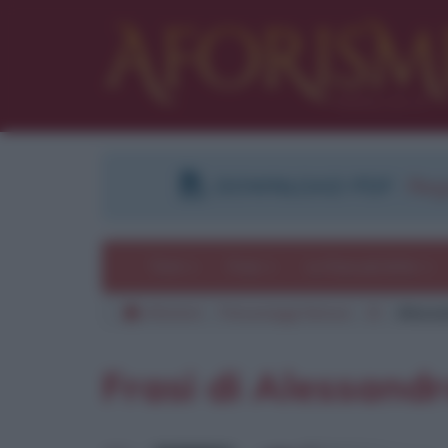
DOWNLOAD PDF
:
Regi
Temi
Frasi
Le frasi più lette
Aforismi
Personaggi famosi
B
Alessa
Frasi di Alessand