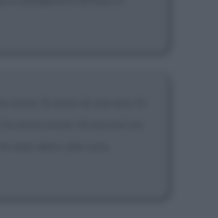
esi è obbligatorio fermarsi a
 storie. Di amori di una sera. Di
Di sorrisi sinceri. Di racconti tra
 le mani dietro alla nuca,