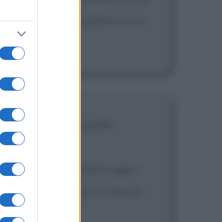
empre l'ultimo transatlantico con
are le mani di mio padre
sviluppato gradualmente oggi il
ecare: quando cucino, mi diverto