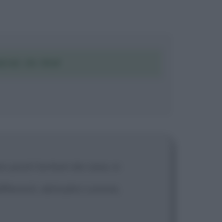
ESE IN PDF
o posti lontani da casa, si
fferenti, abitudini curiose,