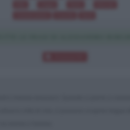
Stile
Lingua
Visite
Internet
Comunicazione
Crescita
Gesti
UTTE LE FRASI DI ALESSANDRO BORGH
Download PDF
rdi e intense emozioni. Quando si parte si visitan
tura e stile di vita, si possono scoprire lingue di
e la mente e l'anima.