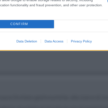
cation functionality and fraud prevention, and other user protection.
CONFIRM
i, dopo la cucina e la moto, ascolto di tutto pr
Data Deletion
Data Access
Privacy Policy
salotto in diverse librerie bianche con accanto i mi
uove frontiere gastronomiche, alla ricerca di inv