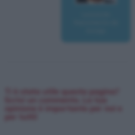
Leonardo
Nascimento de
Araújo
Ti è stata utile questa pagina?
Scrivi un commento. La tua
opinione è importante per noi e
per tutti!