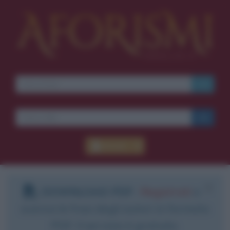
Accedi
DOWNLOAD PDF
:
Registrati
e
scarica le frasi degli autori in formato
PDF. Il servizio è gratuito.