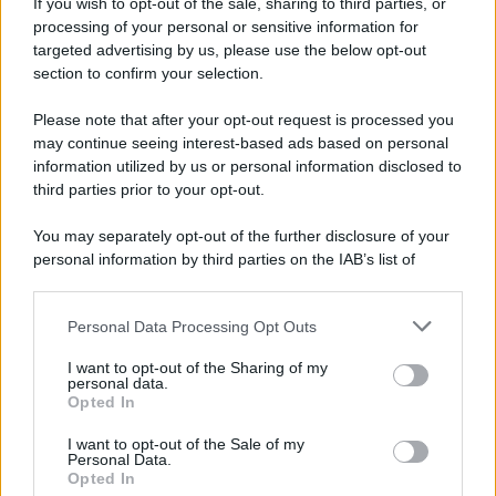
If you wish to opt-out of the sale, sharing to third parties, or
processing of your personal or sensitive information for
Ricevi LE FRASI PIÙ BELLE via e-mail
targeted advertising by us, please use the below opt-out
section to confirm your selection.
E-mail
OK
Please note that after your opt-out request is processed you
may continue seeing interest-based ads based on personal
information utilized by us or personal information disclosed to
third parties prior to your opt-out.
You may separately opt-out of the further disclosure of your
personal information by third parties on the IAB’s list of
downstream participants.
Personal Data Processing Opt Outs
This information may also be disclosed by us to third parties
on the IAB’s List of Downstream Participants that may further
I want to opt-out of the Sharing of my
disclose it to other third parties.
personal data.
Opted In
Please note that this website/app uses one or more Google
services and may gather and store information including but
I want to opt-out of the Sale of my
Personal Data.
not limited to your visit or usage behaviour. You may click to
Opted In
grant or deny consent to Google and its third-party tags to