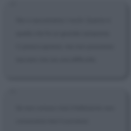
Noi ci assumiamo i rischi. Questo è
quello che fa un grande campione.
Ci preoccupiamo, ma non possiamo
lasciare che sia una difficoltà.
Se non conosci mai il fallimento non
conoscerai mai il successo.