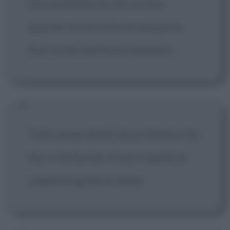
Un combattente non sa mai
quando arriva l'ultima campana.
Non vuole nemmeno pensarci.
Tutti siamo dotati di un talento che
Dio ci ha fornito. Il mio è quello di
colpire la gente in testa.