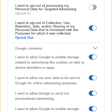
use your data for below specified purposes in below Google
I want to opt-out of processing my
consent section.
Personal Data for Targeted Advertising.
FRASI
Opted In
Frase del giorno
I want to opt-out of Collection, Use,
Frasi celebri
Retention, Sale, and/or Sharing of my
Personal Data that Is Unrelated with the
Frasi da condividere
Purposes for which it was collected.
Poesie
Opted Out
Proverbi
Incipit letterari
Google consents
Storie con morale
I want to allow Google to enable storage
FILM
related to advertising like cookies on web or
device identifiers in apps.
Frasi dei film
Frase film della settimana
I want to allow my user data to be sent to
Frasi film più lette
Google for online advertising purposes.
Incipit dei film
Elenco registi
I want to allow Google to send me
Film più cercati
personalized advertising.
Frasi sul cinema
I want to allow Google to enable storage
SERVIZI