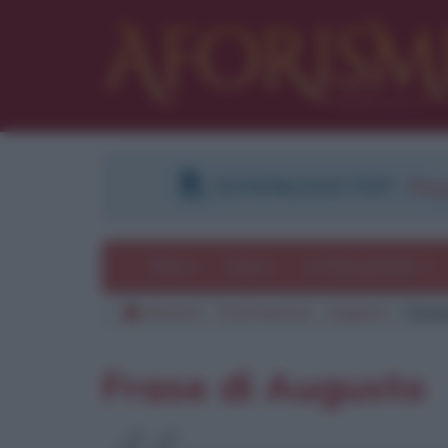
DOWNLOAD PDF
:
Regi
Temi
Frasi
Le frasi più lette
Aforismi
Frasi famose
Augusto
Citaz
Frase di Augusto