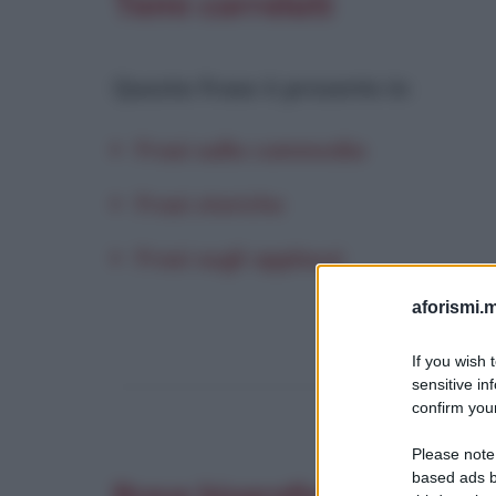
Temi correlati
Questa frase è presente in
:
Frasi sulla commedia
Frasi storiche
Frasi sugli applausi
aforismi.m
If you wish 
sensitive in
confirm your
Please note
based ads b
Breve biografia di Augusto