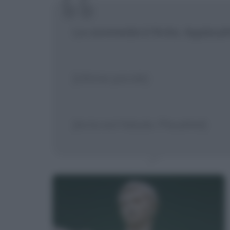
La commedia è finita. Applaudi
[Ultime parole]
[Acta est fabula. Plaudite!]