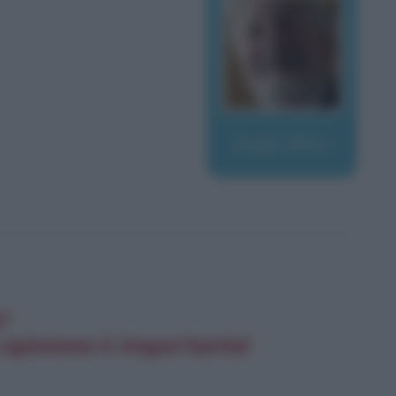
Augé, Marc
e?
 opinione è importante!