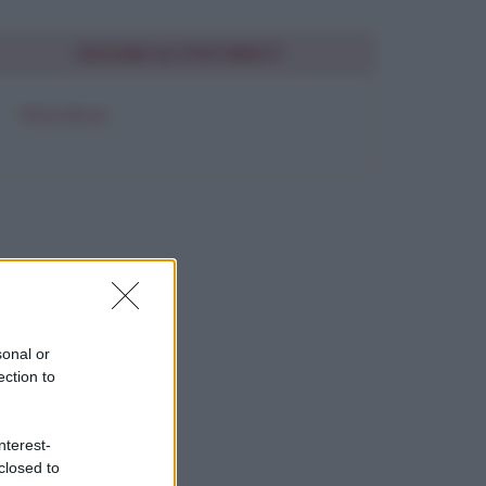
SEGUIMI SU PINTEREST
FRASI BELLE
sonal or
ection to
nterest-
closed to