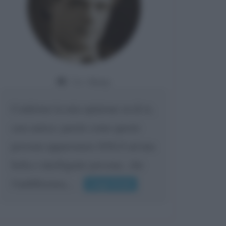
Da:
Giusy
Confermo la mia opinione su di te,
cara amica: parole come queste
possono appartenere SOLO ad una
bella e intelligente persona.. che
l'indifferenza,...
Leggi di più