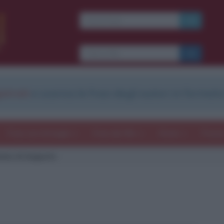
strati
e scarica le frasi degli autori in formato
Frasi con immagini
Frasi dei film
Storie
Poesi
ione di Augusto