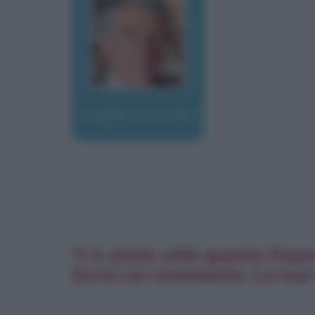
Augias, Corrado
Ti è stata utile questa fras
Scrivi un commento. La tua