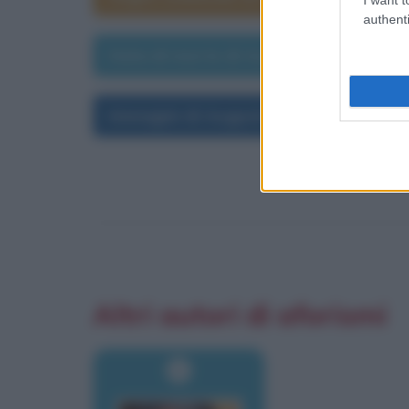
authenti
Data di morte di Augusto
Immagini di Augusto
Altri autori di aforismi