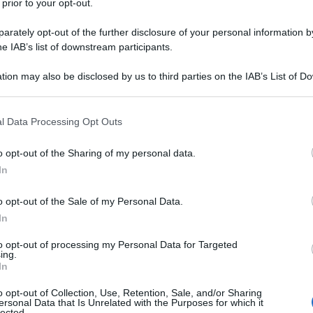
 prior to your opt-out.
o nasce a Roma nel 63 a.C. : è il
rately opt-out of the further disclosure of your personal information by
he IAB’s list of downstream participants.
imo imperatore. Il padre è Gaio Ottavio
tion may also be disclosed by us to third parties on the IAB’s List of 
, sorella minore di Giulio Cesare. Nel 45
 that may further disclose it to other third parties.
non ha discendenti maschi. Mentre si trova
 that this website/app uses one or more Google services and may gath
l Data Processing Opt Outs
including but not limited to your visit or usage behaviour. You may click 
 to Google and its third-party tags to use your data for below specifi
o opt-out of the Sharing of my personal data.
ogle consent section.
In
ine.it
o opt-out of the Sale of my Personal Data.
In
to opt-out of processing my Personal Data for Targeted
ing.
In
o opt-out of Collection, Use, Retention, Sale, and/or Sharing
ersonal Data that Is Unrelated with the Purposes for which it
lected.