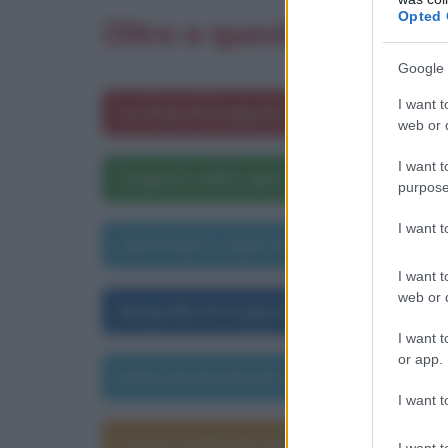
Opted 
Oltre a questa frase ti 
Google 
I want t
Le frasi di Augusto
web or d
I want t
Augusto nelle opere letterarie
purpose
I want 
Una frase a caso di Augusto
I want t
web or d
Biografia di Augusto
I want t
or app.
Data di nascita di Augusto
I want t
Segno zodiacale di Augusto
I want t