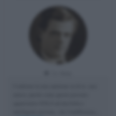
Da:
Giusy
Confermo la mia opinione su di te, cara
amica: parole come queste possono
appartenere SOLO ad una bella e
intelligente persona.. che l'indifferenza,...