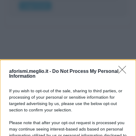
Leggi di più
aforismi.meglio.it -
Do Not Process My Personal
Information
If you wish to opt-out of the sale, sharing to third parties, or
processing of your personal or sensitive information for
Ricevi LE FRASI PIÙ BELLE via e-mail
targeted advertising by us, please use the below opt-out
section to confirm your selection.
E-mail
OK
Please note that after your opt-out request is processed you
may continue seeing interest-based ads based on personal
information utilized by us or personal information disclosed to