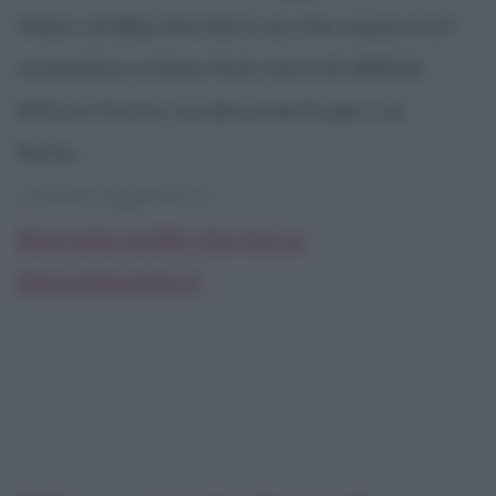
West, di Billy the Kid si sa che nasce il 23
novembre a New York ma è di difficile
lettura l'anno sui documenti per cui,
fatta...
continua leggendo la:
Biografia di Billy the Kid su
Biografieonline.it