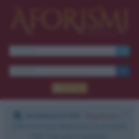
Accedi
DOWNLOAD PDF
:
Registrati
e
scarica le frasi degli autori in formato
PDF. Il servizio è gratuito.