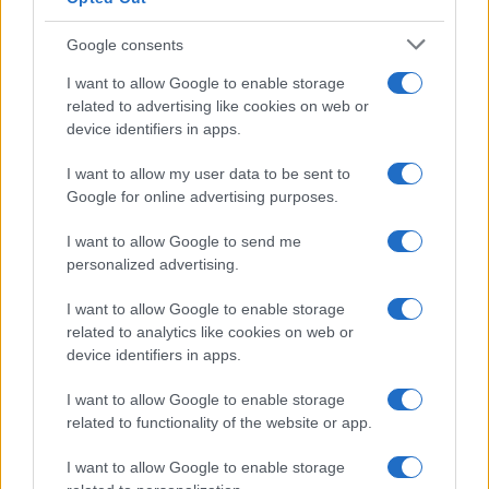
Proverbi
Incipit letterari
Google consents
Storie con morale
I want to allow Google to enable storage
FILM
related to advertising like cookies on web or
device identifiers in apps.
Frasi dei film
Frase film della settimana
I want to allow my user data to be sent to
Frasi film più lette
Google for online advertising purposes.
Incipit dei film
Elenco registi
I want to allow Google to send me
Film più cercati
personalized advertising.
Frasi sul cinema
I want to allow Google to enable storage
SERVIZI
related to analytics like cookies on web or
Mappa del sito
device identifiers in apps.
Privacy Policy
Cookie Policy
I want to allow Google to enable storage
Frasi suddivise per tema
related to functionality of the website or app.
Foto con frasi belle
I want to allow Google to enable storage
Indice degli autori