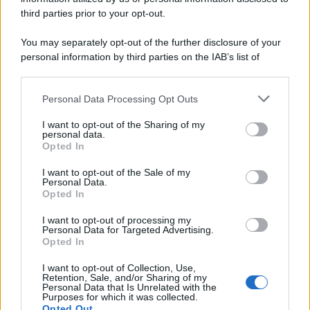
third parties prior to your opt-out.
You may separately opt-out of the further disclosure of your
personal information by third parties on the IAB’s list of
downstream participants.
Personal Data Processing Opt Outs
This information may also be disclosed by us to third parties
on the IAB’s List of Downstream Participants that may further
I want to opt-out of the Sharing of my
disclose it to other third parties.
personal data.
Opted In
Please note that this website/app uses one or more Google
services and may gather and store information including but
I want to opt-out of the Sale of my
Personal Data.
not limited to your visit or usage behaviour. You may click to
Opted In
grant or deny consent to Google and its third-party tags to
use your data for below specified purposes in below Google
I want to opt-out of processing my
consent section.
Personal Data for Targeted Advertising.
FRASI
Opted In
Frase del giorno
I want to opt-out of Collection, Use,
Frasi celebri
Retention, Sale, and/or Sharing of my
Personal Data that Is Unrelated with the
Frasi da condividere
Purposes for which it was collected.
Poesie
Opted Out