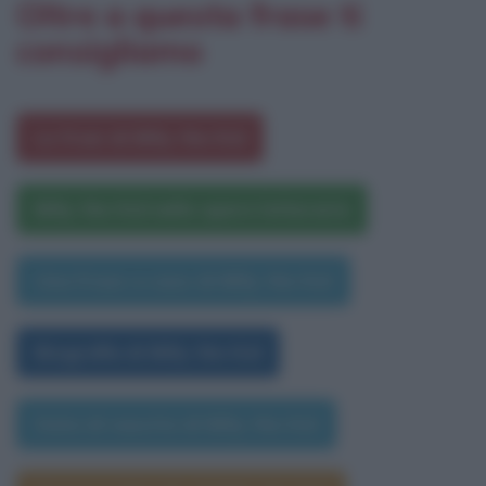
Oltre a questa frase ti
consigliamo
Le frasi di Billy the Kid
Billy the Kid nelle opere letterarie
Una frase a caso di Billy the Kid
Biografia di Billy the Kid
Data di nascita di Billy the Kid