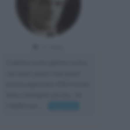
Da:
Giusy
Confermo la mia opinione su di te,
cara amica: parole come queste
possono appartenere SOLO ad una
bella e intelligente persona.. che
l'indifferenza,...
Leggi di più