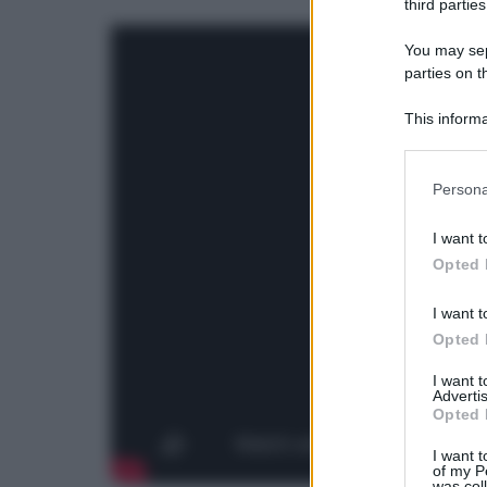
third parties
You may sepa
parties on t
This informa
Participants
Please note
Persona
information 
deny consent
I want t
in below Go
Opted 
I want t
Opted 
I want 
Advertis
Opted 
I want t
of my P
was col