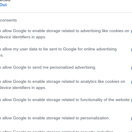
Out
 Brawn, che i tifosi della Ferrari
consents
cessi del Cavallino con Michael
o allow Google to enable storage related to advertising like cookies on
evice identifiers in apps.
nda metà degli anni 2010 ad affermare
clerc abbia tutte le caratteristiche per
o allow my user data to be sent to Google for online advertising
s.
to facile capire come...
to allow Google to send me personalized advertising.
o allow Google to enable storage related to analytics like cookies on
rafieonline.it
evice identifiers in apps.
o allow Google to enable storage related to functionality of the website
o allow Google to enable storage related to personalization.
o allow Google to enable storage related to security, including