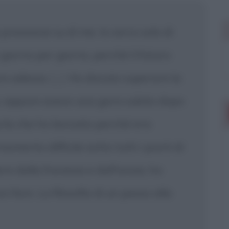
essione su di me. Io cerco solo di
giorno per giorno, perché il futuro
are adesso.
[...]
Ho dovuto superare la
, eppure avevo una gara subito dopo
urla che ho lanciato perché era
omento difficile sotto tutti i punti di
re dalla frenesia e dall'ansia, ho
 fare. La filosofia di un passo alla