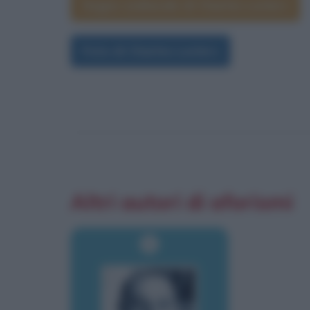
Segno zodiacale di Charles Leclerc
Foto di Charles Leclerc
Altri autori di aforismi