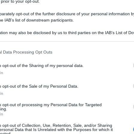
 prior to your opt-out.
rately opt-out of the further disclosure of your personal information by
he IAB’s list of downstream participants.
tion may also be disclosed by us to third parties on the IAB’s List of 
 that may further disclose it to other third parties.
 that this website/app uses one or more Google services and may gath
l Data Processing Opt Outs
including but not limited to your visit or usage behaviour. You may click 
 to Google and its third-party tags to use your data for below specifi
o opt-out of the Sharing of my personal data.
ogle consent section.
In
o opt-out of the Sale of my Personal Data.
In
to opt-out of processing my Personal Data for Targeted
ing.
In
o opt-out of Collection, Use, Retention, Sale, and/or Sharing
ersonal Data that Is Unrelated with the Purposes for which it
lected.