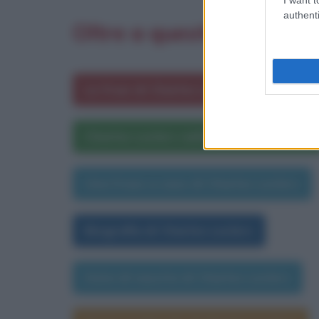
authenti
Oltre a questa frase ti 
Le frasi di Charles Leclerc
Charles Leclerc nelle opere letterarie
Una frase a caso di Charles Leclerc
Biografia di Charles Leclerc
Data di nascita di Charles Leclerc