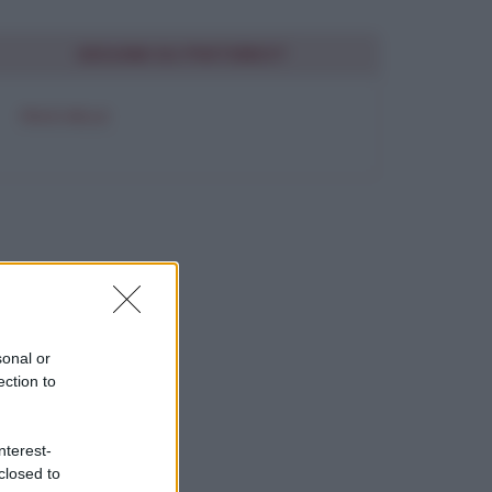
SEGUIMI SU PINTEREST
FRASI BELLE
sonal or
ection to
nterest-
closed to