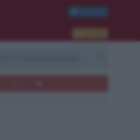
PDF GRATIS
Accedi
 PDF. Il servizio è gratuito.
e
Autori