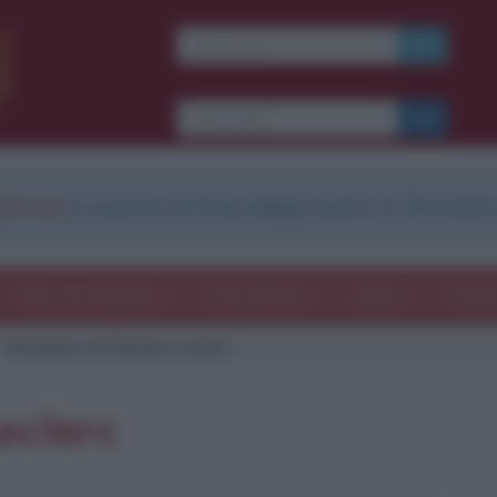
strati
e scarica le frasi degli autori in formato
Frasi con immagini
Frasi dei film
Storie
Poesi
Citazione di Charles Leclerc
eclerc