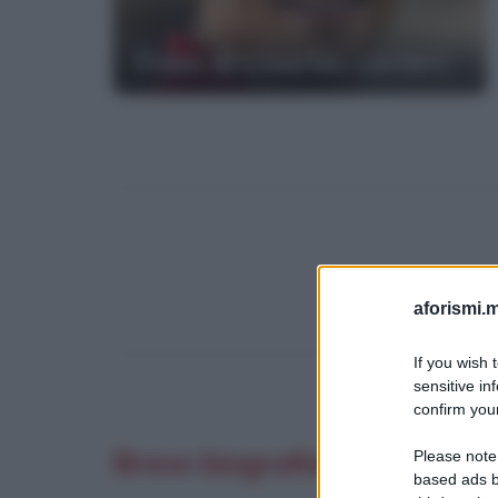
Frasi di Charles Leclerc
aforismi.m
If you wish 
sensitive in
confirm your
Breve biografia di Charles L
Please note
based ads b