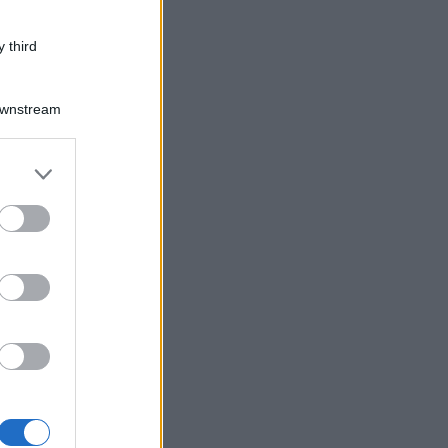
 third
Downstream
er and store
to grant or
ed purposes