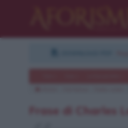
DOWNLOAD PDF
:
Regi
Temi
Frasi
Le frasi più lette
Aforismi
Frasi famose
Charles Leclerc
Frase di Charles L