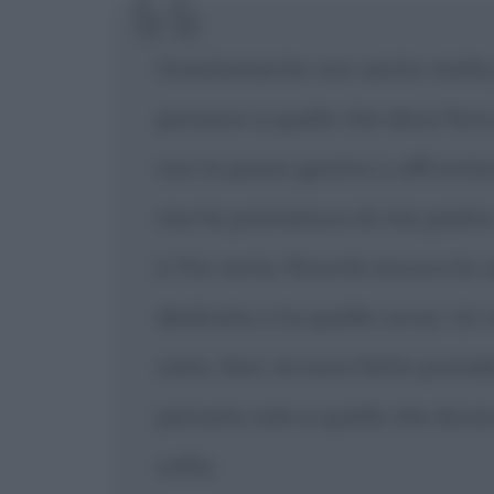
Onestamente non sento molta pr
pensare a quello che devo fare 
non lo posso gestire o affront
morte prematura di mio padre
e l'ho vinta. Ricordo ancora le 
dedicata a lui quella corsa. Un m
vista. Non mi sono fatto prende
pensato solo a quello che dovevo
volta.