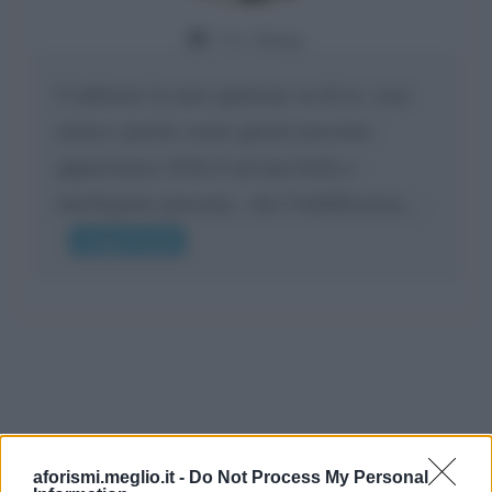
Da:
Giusy
Confermo la mia opinione su di te, cara
amica: parole come queste possono
appartenere SOLO ad una bella e
intelligente persona.. che l'indifferenza,...
Leggi di più
aforismi.meglio.it -
Do Not Process My Personal