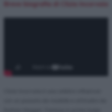
Breve biografia di Clizia Incorvaia
Clizia Incorvaia è una celebre influencer
con un passato da modella e attitudini da
fashion blogger. Famosa in primo luogo