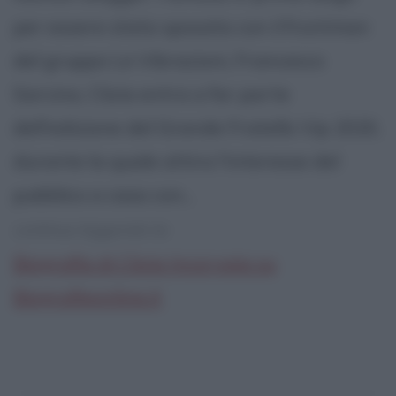
per essere stata sposata con il frontman
del gruppo Le Vibrazioni, Francesco
Sarcina, Clizia entra a far parte
dell'edizione del Grande Fratello Vip 2020,
durante la quale attira l'interesse del
pubblico a casa con...
continua leggendo la:
Biografia di Clizia Incorvaia su
Biografieonline.it