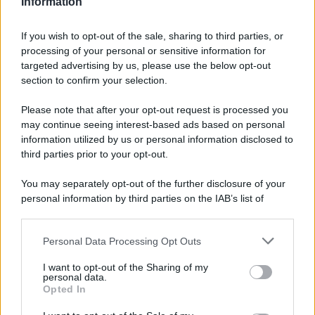
Information
If you wish to opt-out of the sale, sharing to third parties, or
processing of your personal or sensitive information for
Ricevi LE FRASI PIÙ BELLE via e-mail
targeted advertising by us, please use the below opt-out
section to confirm your selection.
E-mail
OK
Please note that after your opt-out request is processed you
may continue seeing interest-based ads based on personal
information utilized by us or personal information disclosed to
third parties prior to your opt-out.
You may separately opt-out of the further disclosure of your
personal information by third parties on the IAB’s list of
downstream participants.
Personal Data Processing Opt Outs
This information may also be disclosed by us to third parties
on the IAB’s List of Downstream Participants that may further
I want to opt-out of the Sharing of my
disclose it to other third parties.
personal data.
Opted In
Please note that this website/app uses one or more Google
services and may gather and store information including but