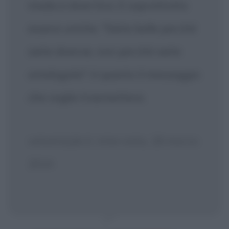
moda e divertirsi. E soprattutto
essere uniche. "Siete belle perché
siete diverse, non perché siete
omologate": è questo il messaggio
che voglio trasmettere.
velvetstyle.it, intervista, 18 marzo
2014