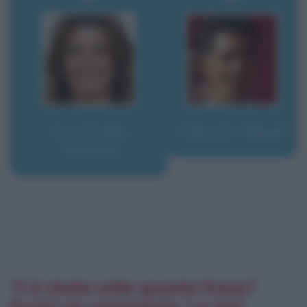
Incontrada,
Indurain, Miguel
Vanessa
Ti è stata utile questa frase?
Scrivi un commento. La tua