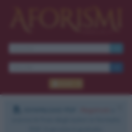
Accedi
DOWNLOAD PDF
:
Registrati
e
scarica le frasi degli autori in formato
PDF. Il servizio è gratuito.