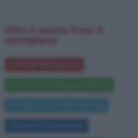
Oltre a questa frase ti
consigliamo
Le frasi di Clizia Incorvaia
Clizia Incorvaia nelle opere letterarie
Una frase a caso di Clizia Incorvaia
Biografia di Clizia Incorvaia