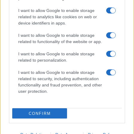
Frasi sul cinema
I want to allow Google to enable storage
SERVIZI
related to analytics like cookies on web or
Mappa del sito
device identifiers in apps.
Privacy Policy
Cookie Policy
I want to allow Google to enable storage
Frasi suddivise per tema
related to functionality of the website or app.
Foto con frasi belle
I want to allow Google to enable storage
Indice degli autori
related to personalization.
I want to allow Google to enable storage
Aforismi
.meglio.it è l'archivio web dedicato a frasi,
related to security, including authentication
aforismi e citazioni più grande del web (137.890 frasi in
functionality and fraud prevention, and other
database) • ©2005-2025 • La riproduzione dei testi è
user protection.
consentita citando la fonte secondo la Licenza
Creative Commons
• Nota: in qualità di Affiliato Amazon,
il sito ricava una commissione sugli acquisti idonei. •
CONFIRM
Contatti