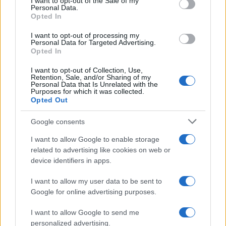
I want to opt-out of the Sale of my
Personal Data.
not limited to your visit or usage behaviour. You may click to
Opted In
grant or deny consent to Google and its third-party tags to
use your data for below specified purposes in below Google
I want to opt-out of processing my
consent section.
Personal Data for Targeted Advertising.
FRASI
Opted In
Frase del giorno
I want to opt-out of Collection, Use,
Frasi celebri
Retention, Sale, and/or Sharing of my
Personal Data that Is Unrelated with the
Frasi da condividere
Purposes for which it was collected.
Poesie
Opted Out
Proverbi
Incipit letterari
Google consents
Storie con morale
I want to allow Google to enable storage
FILM
related to advertising like cookies on web or
device identifiers in apps.
Frasi dei film
Frase film della settimana
I want to allow my user data to be sent to
Frasi film più lette
Google for online advertising purposes.
Incipit dei film
Elenco registi
I want to allow Google to send me
Film più cercati
personalized advertising.