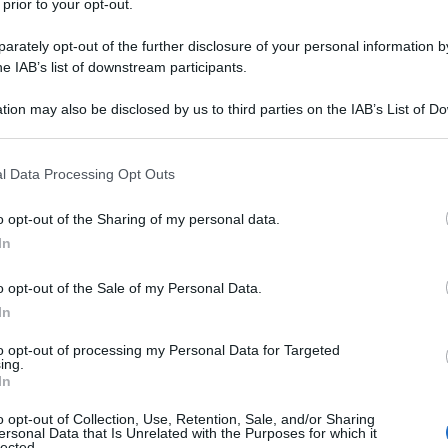
 prior to your opt-out.
rately opt-out of the further disclosure of your personal information by
he IAB’s list of downstream participants.
e dive del grande schermo che incarna gli
tion may also be disclosed by us to third parties on the IAB’s List of 
 that may further disclose it to other third parties.
 un ingegnere e di una insegnante Genna
 that this website/app uses one or more Google services and may gath
l Data Processing Opt Outs
lontà di ferro e alla lunga gavetta
including but not limited to your visit or usage behaviour. You may click 
 to Google and its third-party tags to use your data for below specifi
iata rispetto a qualsiasi difficoltà. Dopo
o opt-out of the Sharing of my personal data.
ogle consent section.
In
o opt-out of the Sale of my Personal Data.
In
ieonline.it
to opt-out of processing my Personal Data for Targeted
ing.
In
o opt-out of Collection, Use, Retention, Sale, and/or Sharing
ersonal Data that Is Unrelated with the Purposes for which it
lected.