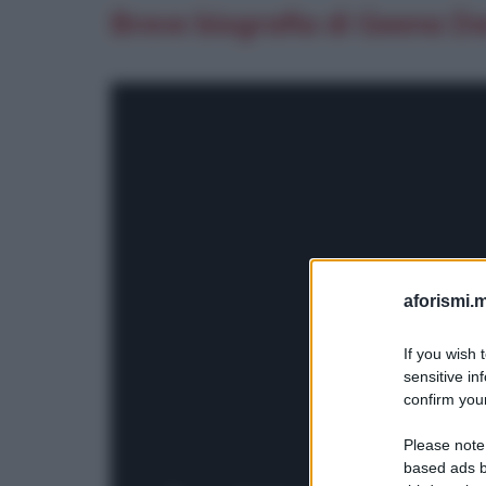
Breve biografia di Geena Da
aforismi.m
If you wish 
sensitive in
confirm your
Please note
based ads b