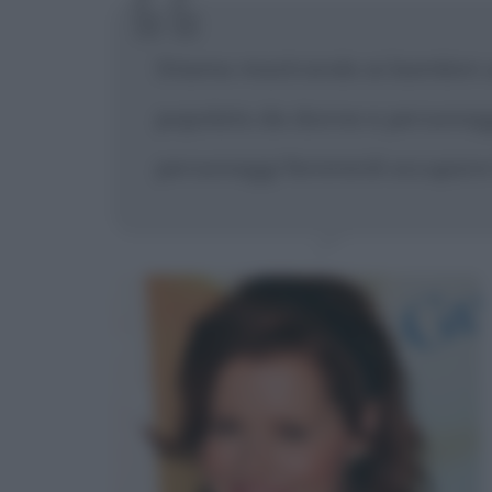
Stiamo mostrando ai bambini 
popolato da donne e personaggi
personaggi femminili occupare 