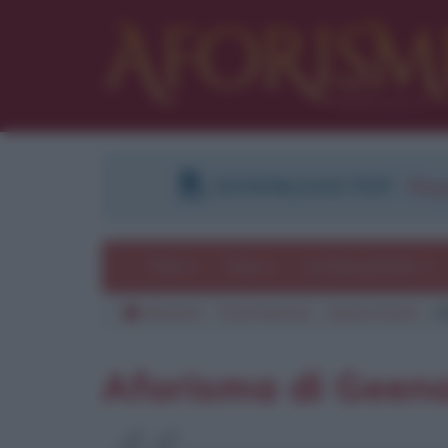
DOWNLOAD PDF
:
Regi
Temi
Frasi
Le frasi più lette
Aforismi
Frasi famose
Geena Davis
C
Aforisma di Geen