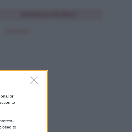
SEGUIMI SU PINTEREST
FRASI BELLE
sonal or
ection to
nterest-
closed to