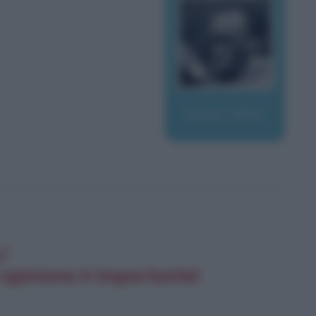
Davis, Miles
e?
 opinione è importante!