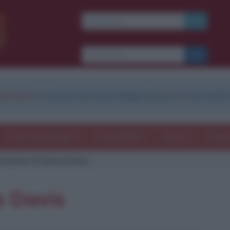
strati
e scarica le frasi degli autori in formato
Frasi con immagini
Frasi dei film
Storie
Poesi
itazione di Geena Davis
a Davis