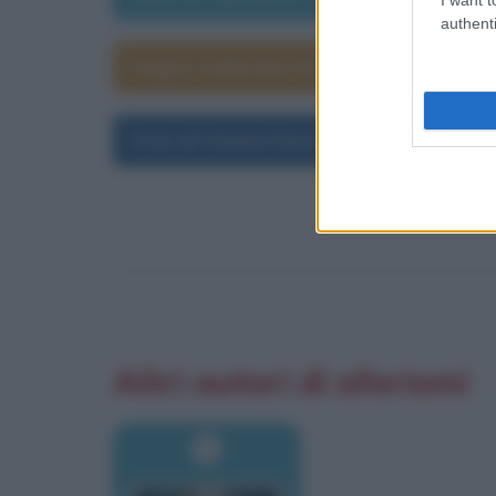
authenti
Segno zodiacale di Geena Davis
Foto di Geena Davis
Altri autori di aforismi