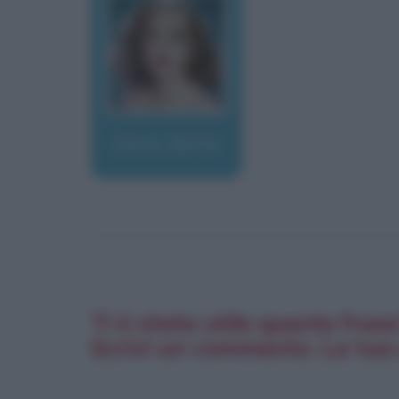
Davis, Bette
Ti è stata utile questa fras
Scrivi un commento. La tua