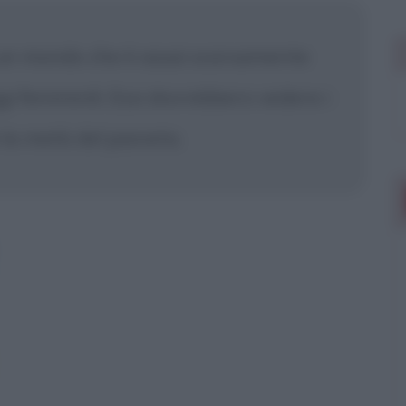
un mondo che è assai scarsamente
 femminili. Essi dovrebbero vedere i
la metà del pianeta.