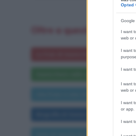
Opted 
Google 
Oltre a questa frase ti 
I want t
web or d
I want t
Le frasi di Geena Davis
purpose
I want 
Geena Davis nelle opere letterarie
I want t
web or d
Una frase a caso di Geena Davis
I want t
or app.
Biografia di Geena Davis
I want t
Data di nascita di Geena Davis
I want t