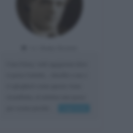
Da:
Gladys Bozanic
Cara Giusy, vedi oggigiorno dove
ti porta l'umiltà... chiedilo a me e
ti spiegherò come questa viene
ricambiata, al minimo uno passa
per scemo perché...
Leggi di più