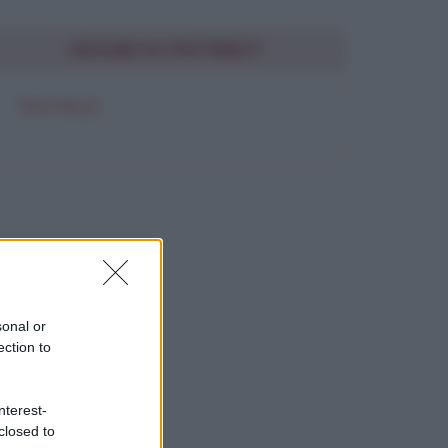
SEGUIMI SU PINTEREST
FRASI BELLE
sonal or
ection to
nterest-
closed to