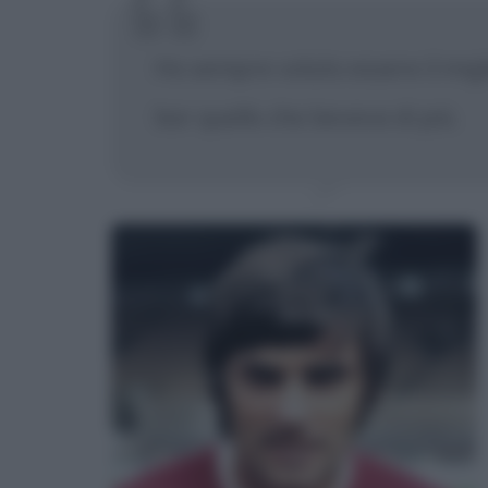
Ho sempre voluto essere il miglio
bar quello che beveva di più.