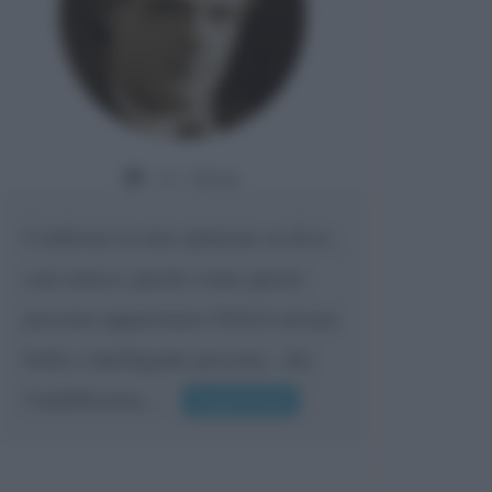
Da:
Giusy
Confermo la mia opinione su di te,
cara amica: parole come queste
possono appartenere SOLO ad una
bella e intelligente persona.. che
l'indifferenza,...
Leggi di più