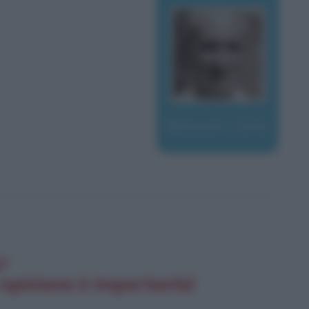
Betocchi, Carlo
e?
 opinione è importante!