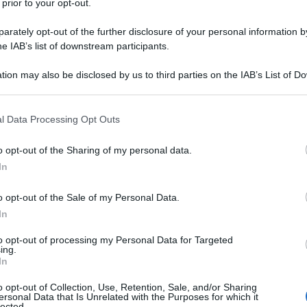
 prior to your opt-out.
rately opt-out of the further disclosure of your personal information by
ndi calciatori di sempre. Purtroppo -
he IAB’s list of downstream participants.
 potuto diventare ancora più grande se
tion may also be disclosed by us to third parties on the IAB’s List of 
 that may further disclose it to other third parties.
 filosofia di vita. George Best nasce in
 that this website/app uses one or more Google services and may gath
nda del Nord) il 22 maggio 1946 e si
l Data Processing Opt Outs
including but not limited to your visit or usage behaviour. You may click 
 to Google and its third-party tags to use your data for below specifi
ua...
o opt-out of the Sharing of my personal data.
ogle consent section.
In
o opt-out of the Sale of my Personal Data.
eonline.it
In
to opt-out of processing my Personal Data for Targeted
ing.
In
o opt-out of Collection, Use, Retention, Sale, and/or Sharing
ersonal Data that Is Unrelated with the Purposes for which it
lected.