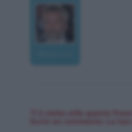
Besson, Luc
Ti è stata utile questa fras
Scrivi un commento. La tua