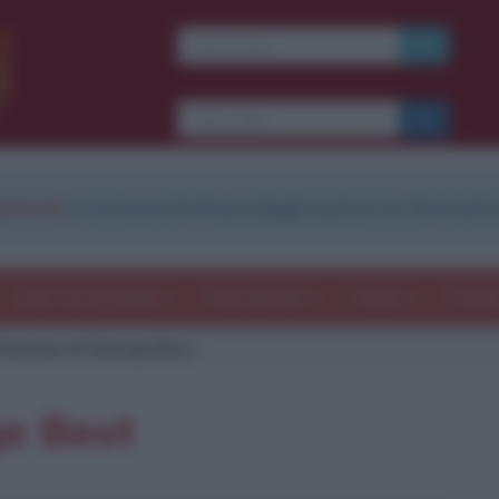
strati
e scarica le frasi degli autori in formato
Frasi con immagini
Frasi dei film
Storie
Poesi
itazione di George Best
e Best