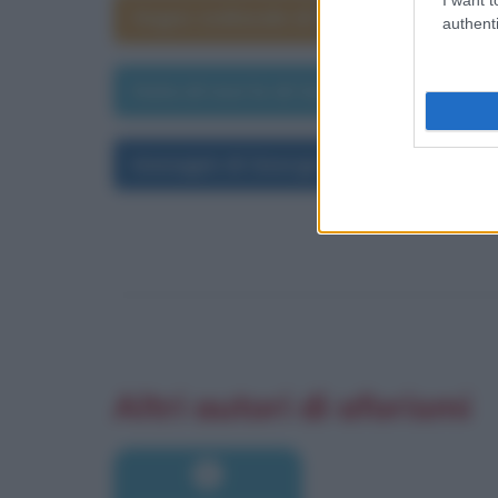
Segno zodiacale di George Best
authenti
Data di morte di George Best
Immagini di George Best
Altri autori di aforismi