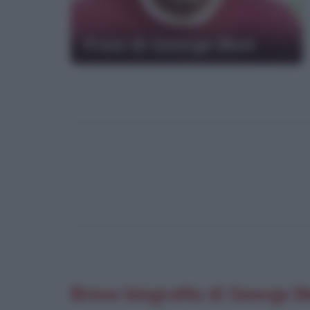
Frasi di George Best
Breve biografia di George B