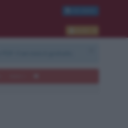
PDF GRATIS
Accedi
 PDF. Il servizio è gratuito.
e
Autori