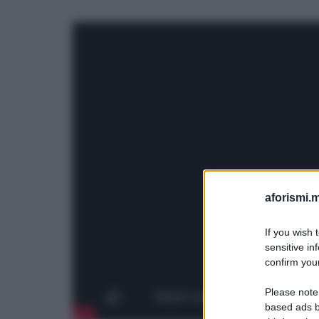
aforismi.m
If you wish 
sensitive in
confirm your
Please note
based ads b