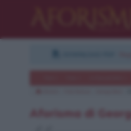
DOWNLOAD PDF
:
Regi
Temi
Frasi
Le frasi più lette
Aforismi
Frasi famose
George Best
C
Aforisma di Georg