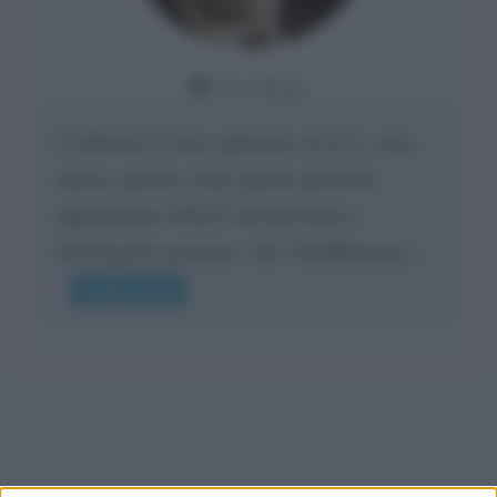
Da:
Giusy
Confermo la mia opinione su di te, cara
amica: parole come queste possono
appartenere SOLO ad una bella e
intelligente persona.. che l'indifferenza,...
Leggi di più