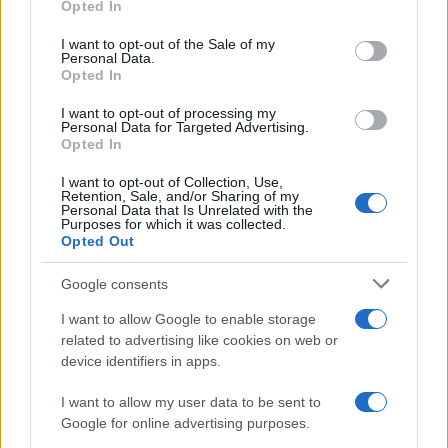
Opted In
Please note that this website/app uses one or more Google
services and may gather and store information including but
I want to opt-out of the Sale of my
Personal Data.
not limited to your visit or usage behaviour. You may click to
Opted In
grant or deny consent to Google and its third-party tags to
use your data for below specified purposes in below Google
I want to opt-out of processing my
consent section.
Personal Data for Targeted Advertising.
FRASI
Opted In
Frase del giorno
I want to opt-out of Collection, Use,
Frasi celebri
Retention, Sale, and/or Sharing of my
Personal Data that Is Unrelated with the
Frasi da condividere
Purposes for which it was collected.
Poesie
Opted Out
Proverbi
Incipit letterari
Google consents
Storie con morale
I want to allow Google to enable storage
FILM
related to advertising like cookies on web or
device identifiers in apps.
Frasi dei film
Frase film della settimana
I want to allow my user data to be sent to
Frasi film più lette
Google for online advertising purposes.
Incipit dei film