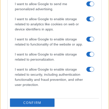
Elenco registi
I want to allow Google to send me
Film più cercati
personalized advertising.
Frasi sul cinema
I want to allow Google to enable storage
SERVIZI
related to analytics like cookies on web or
Mappa del sito
device identifiers in apps.
Privacy Policy
Cookie Policy
I want to allow Google to enable storage
Frasi suddivise per tema
related to functionality of the website or app.
Foto con frasi belle
I want to allow Google to enable storage
Indice degli autori
related to personalization.
I want to allow Google to enable storage
Aforismi
.meglio.it è l'archivio web dedicato a frasi,
related to security, including authentication
aforismi e citazioni più grande del web (137.905 frasi in
functionality and fraud prevention, and other
database) • ©2005-2025 • La riproduzione dei testi è
user protection.
consentita citando la fonte secondo la Licenza
Creative Commons
• Nota: in qualità di Affiliato Amazon,
il sito ricava una commissione sugli acquisti idonei. •
CONFIRM
Contatti