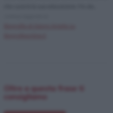
che curerà la sua educazione. Fin da...
continua leggendo la:
Biografia di Gianni Amelio su
Biografieonline.it
Oltre a questa frase ti
consigliamo