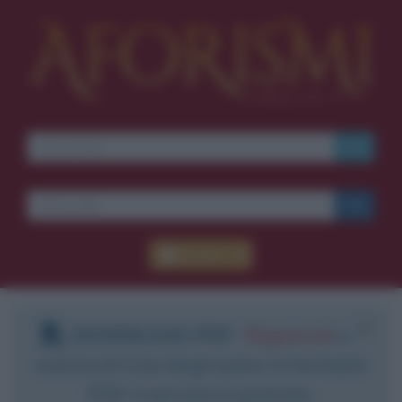
Accedi
DOWNLOAD PDF
:
Registrati
e
scarica le frasi degli autori in formato
PDF. Il servizio è gratuito.