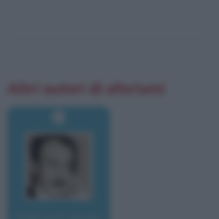
Altri autori di aforismi
Ambrosoli, Giorgio