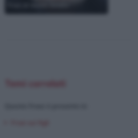
Frasi di Gianni Amelio
Temi correlati
Questa frase è presente in
:
Frasi sui figli