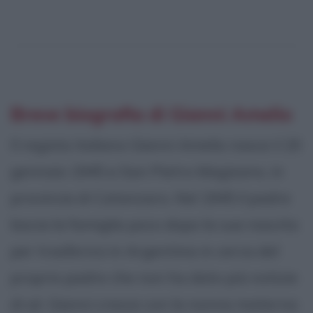
Breve biografia di Gianni Amelio
Il regista italiano Gianni Amelio nasce il 20
gennaio 1945 a San Pietro Magisano, in
provincia di Catanzaro. Nel 1945 il padre
lascia la famiglia poco dopo la sua nascita
per trasferirsi in Argentina in cerca del
proprio padre che non ha dato più notizie
di sé. Gianni cresce con la nonna materna