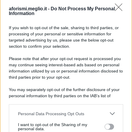
aforismi.meglio.it -
Do Not Process My Personal
Information
If you wish to opt-out of the sale, sharing to third parties, or
processing of your personal or sensitive information for
Ricevi LE FRASI PIÙ BELLE via e-mail
targeted advertising by us, please use the below opt-out
section to confirm your selection.
E-mail
OK
Please note that after your opt-out request is processed you
may continue seeing interest-based ads based on personal
information utilized by us or personal information disclosed to
third parties prior to your opt-out.
You may separately opt-out of the further disclosure of your
personal information by third parties on the IAB’s list of
downstream participants.
Personal Data Processing Opt Outs
This information may also be disclosed by us to third parties
on the IAB’s List of Downstream Participants that may further
I want to opt-out of the Sharing of my
disclose it to other third parties.
personal data.