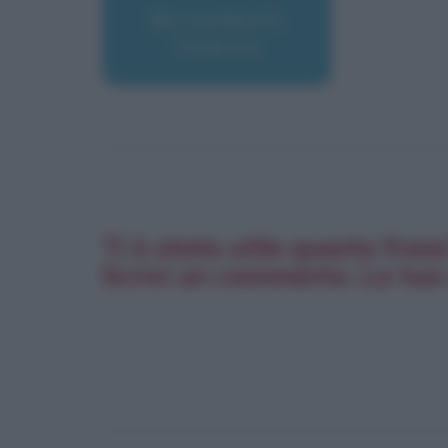
Bernardeschi,
Federico
Ti è stata utile questa fras
Scrivi un commento. La tua