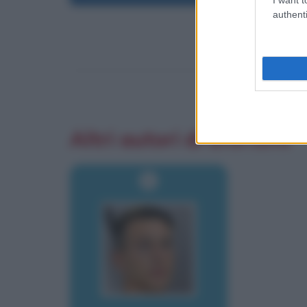
authenti
Altri autori di aforismi