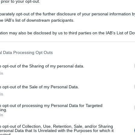
l'ambito della libera professione,
 prior to your opt-out.
so politico. In realtà i suoi interessi e le
rately opt-out of the further disclosure of your personal information by
he IAB’s list of downstream participants.
sempre nell'area di centrodestra. Sin dai
tion may also be disclosed by us to third parties on the IAB’s List of 
 that may further disclose it to other third parties.
 that this website/app uses one or more Google services and may gath
l Data Processing Opt Outs
including but not limited to your visit or usage behaviour. You may click 
afieonline.it
 to Google and its third-party tags to use your data for below specifi
o opt-out of the Sharing of my personal data.
ogle consent section.
In
o opt-out of the Sale of my Personal Data.
In
to opt-out of processing my Personal Data for Targeted
ing.
In
consigliamo
o opt-out of Collection, Use, Retention, Sale, and/or Sharing
ersonal Data that Is Unrelated with the Purposes for which it
lected.