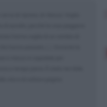
cerca di ripresa, di rilancio. Voglio
di ascolto, perché la cosa peggiore
lanesi hanno voglia di un cambio di
e che hanno passato.
[...]
Durante la
se e mezzo in ospedale per
za a tempo pieno. È stato terribile.
lla vita e di voltare pagina