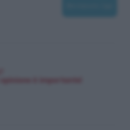
Bernasconi, Ugo
e?
 opinione è importante!