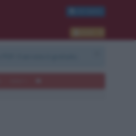
PDF GRATIS
Accedi
 PDF. Il servizio è gratuito.
e
Autori