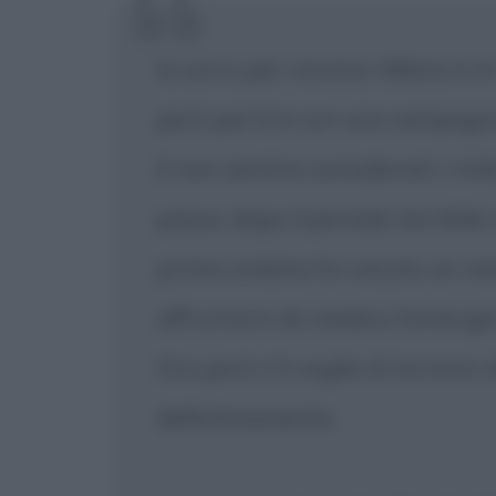
Io corro per vincere. Milano è in 
però partire con una campagna 
è non sentirsi considerati. I mi
passo, dopo il periodo terribil
prima ondata ho vissuto un me
affrontare da medico l'emergen
Ora però c'è voglia di tornare a
definitivamente.