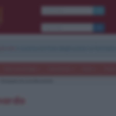
strati
e scarica le frasi degli autori in formato
Frasi con immagini
Frasi dei film
Storie
Poesi
Citazione di Luca Bernardo
nardo