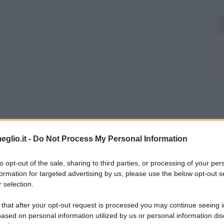
eglio.it -
Do Not Process My Personal Information
to opt-out of the sale, sharing to third parties, or processing of your per
formation for targeted advertising by us, please use the below opt-out s
rnardo
 selection.
 that after your opt-out request is processed you may continue seeing i
l 1967 nella città di Milano. Come medico
ased on personal information utilized by us or personal information dis