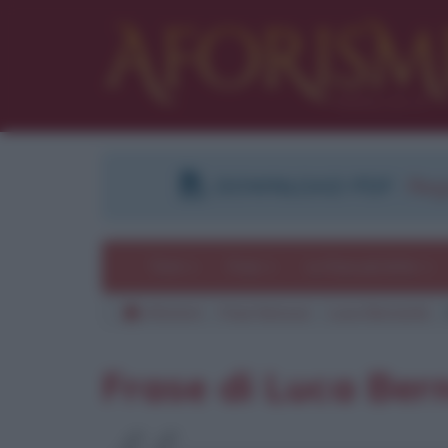
DOWNLOAD PDF
:
Regi
Temi
Frasi
Le frasi più lette
Aforismi
Frasi famose
Luca Bernardo
Frase di Luca Ber