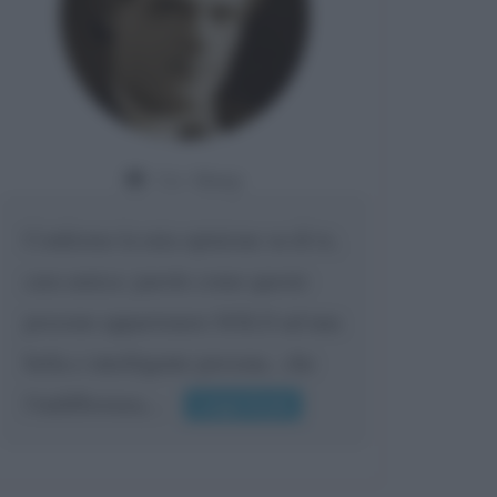
Da:
Giusy
Confermo la mia opinione su di te,
cara amica: parole come queste
possono appartenere SOLO ad una
bella e intelligente persona.. che
l'indifferenza,...
Leggi di più