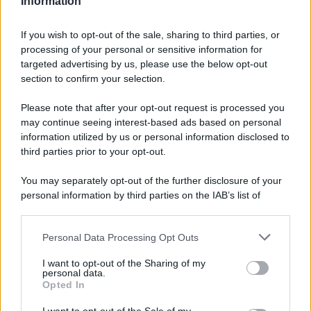
Information
If you wish to opt-out of the sale, sharing to third parties, or
processing of your personal or sensitive information for
Ricevi LE FRASI PIÙ BELLE via e-mail
targeted advertising by us, please use the below opt-out
section to confirm your selection.
E-mail
OK
Please note that after your opt-out request is processed you
may continue seeing interest-based ads based on personal
information utilized by us or personal information disclosed to
third parties prior to your opt-out.
You may separately opt-out of the further disclosure of your
personal information by third parties on the IAB’s list of
downstream participants.
Personal Data Processing Opt Outs
This information may also be disclosed by us to third parties
on the IAB’s List of Downstream Participants that may further
I want to opt-out of the Sharing of my
disclose it to other third parties.
personal data.
Opted In
Please note that this website/app uses one or more Google
services and may gather and store information including but