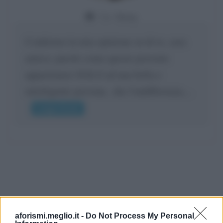
Da:
Giusy
Confermo la mia opinione su di te, cara
amica: parole come queste possono
appartenere SOLO ad una bella e
intelligente persona.. che l'indifferenza,...
Leggi di più
aforismi.meglio.it -
Do Not Process My Personal