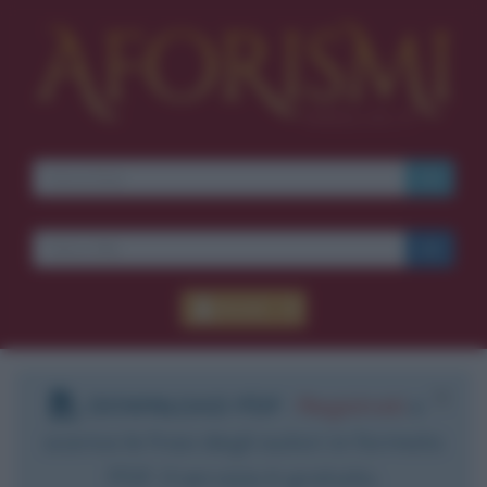
Accedi
DOWNLOAD PDF
:
Registrati
e
scarica le frasi degli autori in formato
PDF. Il servizio è gratuito.