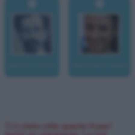
Battisti, Cesare
Battocletti, Nadia
Ti è stata utile questa frase?
Scrivi un commento. La tua