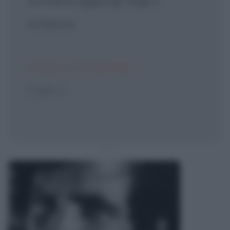
e intanto aggiungi, tagli e
sintetizzi.
DALLA CANZONE
E già, 2