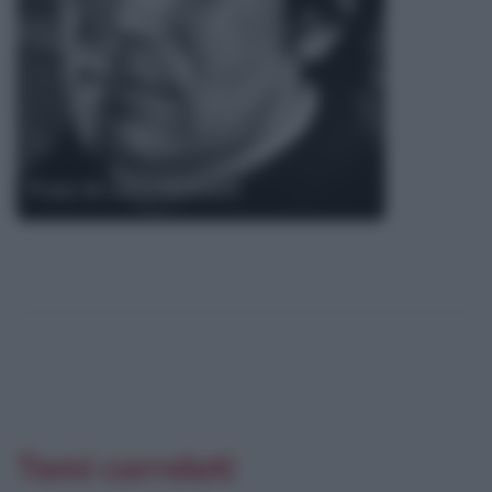
Frasi di Lucio Battisti
Temi correlati