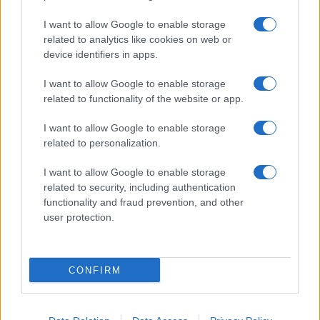
Frasi sul cinema
I want to allow Google to enable storage
SERVIZI
related to analytics like cookies on web or
Mappa del sito
device identifiers in apps.
Privacy Policy
Cookie Policy
I want to allow Google to enable storage
Frasi suddivise per tema
related to functionality of the website or app.
Foto con frasi belle
I want to allow Google to enable storage
Indice degli autori
related to personalization.
I want to allow Google to enable storage
Aforismi
.meglio.it è l'archivio web dedicato a frasi,
related to security, including authentication
aforismi e citazioni più grande del web (137.901 frasi in
functionality and fraud prevention, and other
database) • ©2005-2025 • La riproduzione dei testi è
user protection.
consentita citando la fonte secondo la Licenza
Creative Commons
• Nota: in qualità di Affiliato Amazon,
il sito ricava una commissione sugli acquisti idonei. •
CONFIRM
Contatti