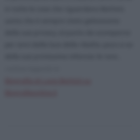
in tutte le cose che riguardano Battisti,
uomo che è sempre stato gelosissimo
della sua privacy, al punto da scomparire
per anni dalla luce della ribalta, poco si sa
della sua primissima infanzia: le rare...
continua leggendo la:
Biografia di Lucio Battisti su
Biografieonline.it