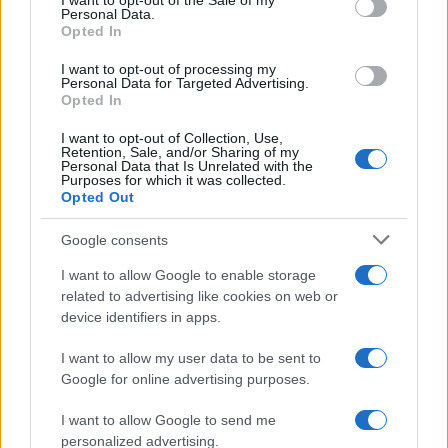
I want to opt-out of the Sale of my
Personal Data.
not limited to your visit or usage behaviour. You may click to
Opted In
grant or deny consent to Google and its third-party tags to
use your data for below specified purposes in below Google
I want to opt-out of processing my
consent section.
Personal Data for Targeted Advertising.
FRASI
Opted In
Frase del giorno
I want to opt-out of Collection, Use,
Frasi celebri
Retention, Sale, and/or Sharing of my
Personal Data that Is Unrelated with the
Frasi da condividere
Purposes for which it was collected.
Poesie
Opted Out
Proverbi
Incipit letterari
Google consents
Storie con morale
I want to allow Google to enable storage
FILM
related to advertising like cookies on web or
device identifiers in apps.
Frasi dei film
Frase film della settimana
I want to allow my user data to be sent to
Frasi film più lette
Google for online advertising purposes.
Incipit dei film
Elenco registi
I want to allow Google to send me
Film più cercati
personalized advertising.