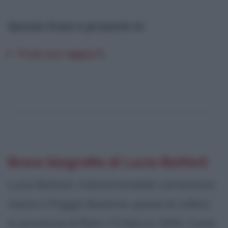
Questa frase è presente in
:
Frasi sui rapporti
Breve biografia di Lucio Battisti
Lucio Battisti, indimenticabile cantautore
nasce a Poggio Bustone, paese di collina
in provincia di Rieti, il 5 Marzo 1943. Come