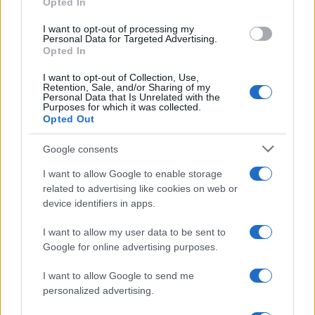
Opted In
grant or deny consent to Google and its third-party tags to
use your data for below specified purposes in below Google
I want to opt-out of processing my
consent section.
Personal Data for Targeted Advertising.
FRASI
Opted In
Frase del giorno
I want to opt-out of Collection, Use,
Frasi celebri
Retention, Sale, and/or Sharing of my
Personal Data that Is Unrelated with the
Frasi da condividere
Purposes for which it was collected.
Poesie
Opted Out
Proverbi
Incipit letterari
Google consents
Storie con morale
I want to allow Google to enable storage
FILM
related to advertising like cookies on web or
device identifiers in apps.
Frasi dei film
Frase film della settimana
I want to allow my user data to be sent to
Frasi film più lette
Google for online advertising purposes.
Incipit dei film
Elenco registi
I want to allow Google to send me
Film più cercati
personalized advertising.
Frasi sul cinema