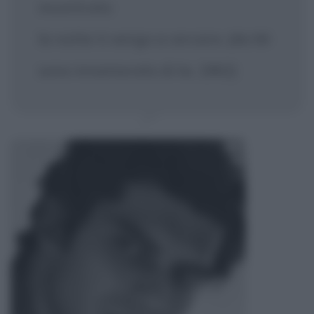
incontrato
la notte ti vengo a cercare. (da Mi
sono innamorato di te, 1962)