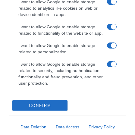
I want to allow Google to enable storage
SERVIZI
related to analytics like cookies on web or
Mappa del sito
device identifiers in apps.
Privacy Policy
Cookie Policy
I want to allow Google to enable storage
Frasi suddivise per tema
related to functionality of the website or app.
Foto con frasi belle
I want to allow Google to enable storage
Indice degli autori
related to personalization.
I want to allow Google to enable storage
Aforismi
.meglio.it è l'archivio web dedicato a frasi,
related to security, including authentication
aforismi e citazioni più grande del web (137.901 frasi in
functionality and fraud prevention, and other
database) • ©2005-2025 • La riproduzione dei testi è
user protection.
consentita citando la fonte secondo la Licenza
Creative Commons
• Nota: in qualità di Affiliato Amazon,
il sito ricava una commissione sugli acquisti idonei. •
CONFIRM
Contatti
Data Deletion
Data Access
Privacy Policy