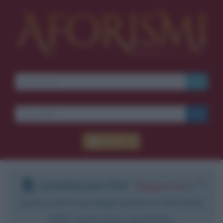
Accedi
DOWNLOAD PDF
:
Registrati
e
scarica le frasi degli autori in formato
PDF. Il servizio è gratuito.