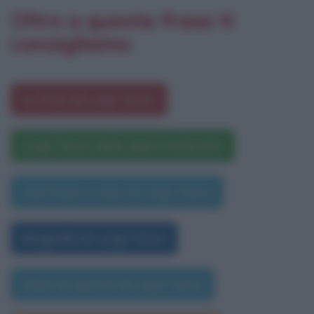
Oltre a questa frase ti
consigliamo
Le frasi di Luigi Tenco
Luigi Tenco nelle opere letterarie
Una frase a caso di Luigi Tenco
Biografia di Luigi Tenco
Data di nascita di Luigi Tenco