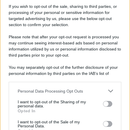
If you wish to opt-out of the sale, sharing to third parties, or
processing of your personal or sensitive information for
Ricevi LE FRASI PIÙ BELLE via e-mail
targeted advertising by us, please use the below opt-out
section to confirm your selection.
E-mail
OK
Please note that after your opt-out request is processed you
may continue seeing interest-based ads based on personal
information utilized by us or personal information disclosed to
third parties prior to your opt-out.
You may separately opt-out of the further disclosure of your
personal information by third parties on the IAB’s list of
downstream participants.
Personal Data Processing Opt Outs
This information may also be disclosed by us to third parties
on the IAB’s List of Downstream Participants that may further
I want to opt-out of the Sharing of my
disclose it to other third parties.
personal data.
Opted In
Please note that this website/app uses one or more Google
services and may gather and store information including but
I want to opt-out of the Sale of my
Personal Data.
not limited to your visit or usage behaviour. You may click to