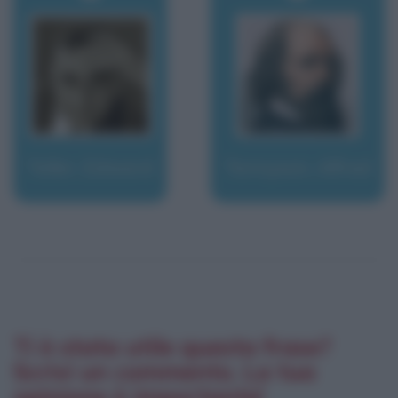
Teller, Edward
Tennyson, Alfred
Ti è stata utile questa frase?
Scrivi un commento. La tua
opinione è importante!