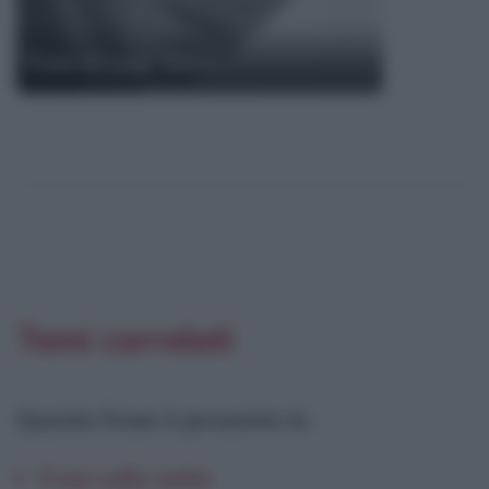
Frasi di Luigi Tenco
Temi correlati
Questa frase è presente in
:
Frasi sulla notte