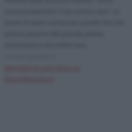
Festival della canzone italiana. Tenco
aveva presentato "Ciao amore ciao", un
brano di aspro contenuto sociale che non
poteva piacere alla placida platea
sanremese e che infatti non...
continua leggendo la:
Biografia di Luigi Tenco su
Biografieonline.it