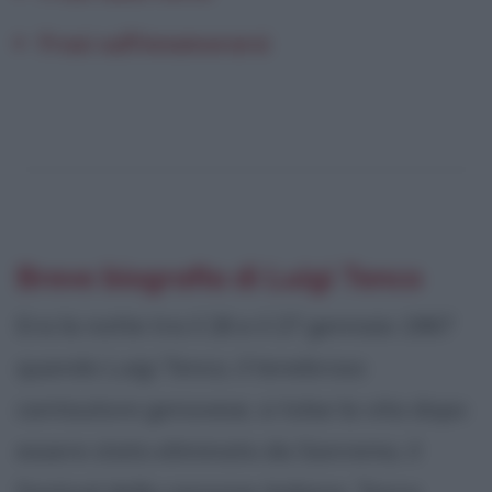
Frasi sull'innamorarsi
Breve biografia di Luigi Tenco
Era la notte tra il 26 e il 27 gennaio 1967
quando Luigi Tenco, il tenebroso
cantautore genovese, si tolse la vita dopo
essere stato eliminato da Sanremo, il