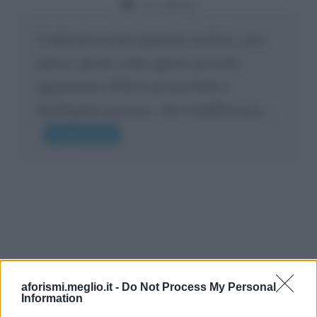
Da:
Giusy
Confermo la mia opinione su di te, cara
amica: parole come queste possono
appartenere SOLO ad una bella e
intelligente persona.. che l'indifferenza,...
Leggi di più
aforismi.meglio.it -
Do Not Process My Personal
Information