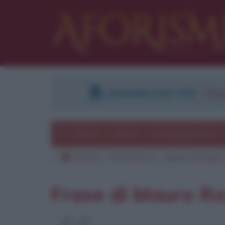
DOWNLOAD PDF
:
Regi
Temi
Frasi
Le frasi più lette
Aforismi
Frasi famose
Mauro Rostagno
Frase di Mauro R