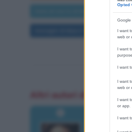
Opted 
Data di morte di Mauro Rostagno
Google 
Immagini di Mauro Rostagno
I want t
web or d
I want t
purpose
I want 
I want t
web or d
Altri autori di aforismi
I want t
or app.
I want t
I want t