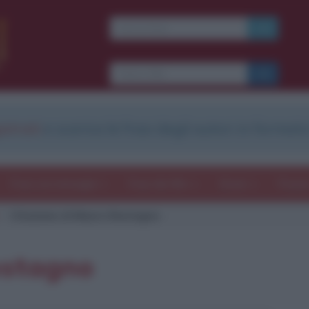
strati
e scarica le frasi degli autori in formato
Frasi con immagini
Frasi dei film
Storie
Poesi
Citazione di Mauro Rostagno
ostagno