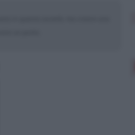
sto in questa società, ma creare una
ovare un posto.