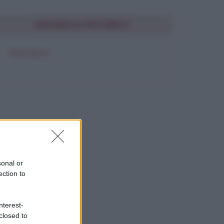
SEGUIMI SU PINTEREST
FRASI BELLE
sonal or
ection to
nterest-
closed to