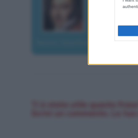
authenti
Rossini, Gioachino
Ti è stata utile questa fras
Scrivi un commento. La tua