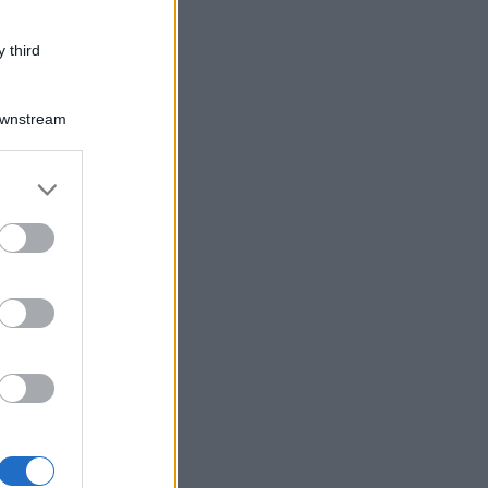
 third
Downstream
er and store
to grant or
ed purposes