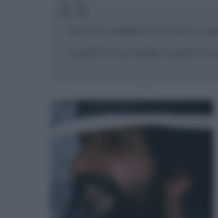
Noi non vogliamo trovare un po
società in cui valga la pena tr