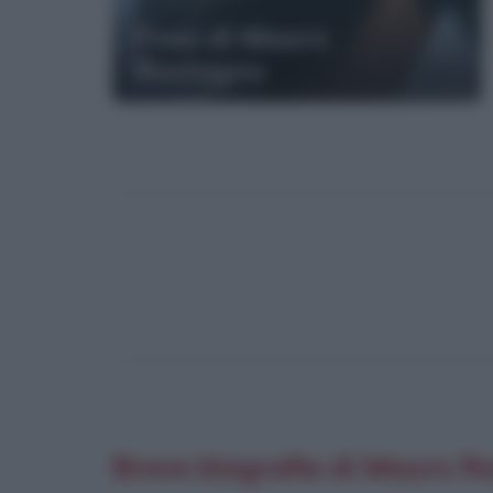
Frasi di Mauro
Rostagno
Breve biografia di Mauro R