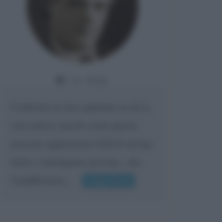
Da:
Giusy
Confermo la mia opinione su di te,
cara amica: parole come queste
possono appartenere SOLO ad una
bella e intelligente persona.. che
l'indifferenza,...
Leggi di più