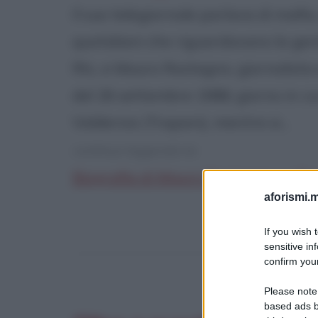
Il suo telegiornale parlava di mafia
quotidiani che riguardavano la gen
Rtc, e Mauro Rostagno, giornalista e
del 26 settembre 1988, giorno in cu
Valderice (Trapani), mentre si...
continua leggendo la:
Biografia di Mauro Rostagno su Biog
aforismi.m
If you wish 
sensitive in
confirm your
Please note
based ads b