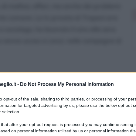
, di mafiosi, affari, ma anche dei problemi
te comune. La tv privata di Trapani era
 sociologo, ha lavorato lì sino alla sera
i venne ucciso a Lenzi, nelle campagne di
rafieonline.it
eglio.it -
Do Not Process My Personal Information
to opt-out of the sale, sharing to third parties, or processing of your per
formation for targeted advertising by us, please use the below opt-out s
 selection.
 that after your opt-out request is processed you may continue seeing i
ased on personal information utilized by us or personal information dis