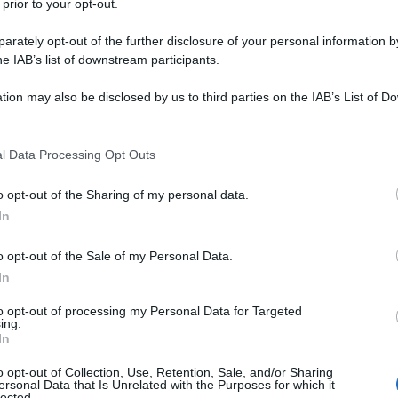
consigliamo
 prior to your opt-out.
rately opt-out of the further disclosure of your personal information by
he IAB’s list of downstream participants.
tion may also be disclosed by us to third parties on the IAB’s List of 
 that may further disclose it to other third parties.
e
 that this website/app uses one or more Google services and may gath
l Data Processing Opt Outs
including but not limited to your visit or usage behaviour. You may click 
 to Google and its third-party tags to use your data for below specifi
o opt-out of the Sharing of my personal data.
ogle consent section.
In
o opt-out of the Sale of my Personal Data.
In
to opt-out of processing my Personal Data for Targeted
ing.
In
o opt-out of Collection, Use, Retention, Sale, and/or Sharing
ersonal Data that Is Unrelated with the Purposes for which it
lected.