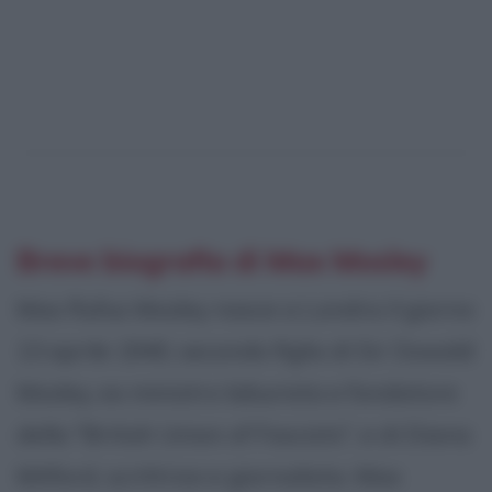
Breve biografia di Max Mosley
Max Rufus Mosley nasce a Londra il giorno
13 aprile 1940, secondo figlio di Sir Oswald
Mosley, ex ministro laburista e fondatore
della "British Union of Fascists", e di Diana
Mitford, scrittrice e giornalista. Max