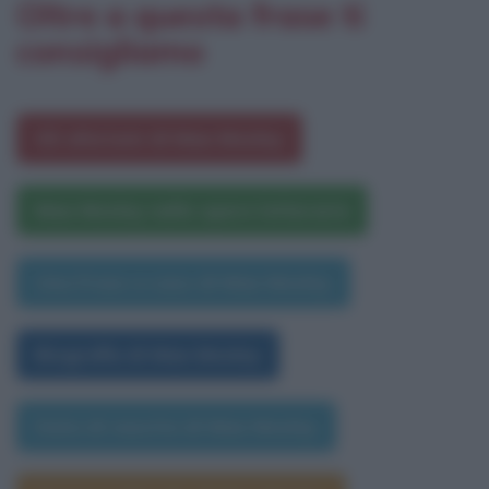
Oltre a questa frase ti
consigliamo
Gli aforismi di Max Mosley
Max Mosley nelle opere letterarie
Una frase a caso di Max Mosley
Biografia di Max Mosley
Data di nascita di Max Mosley