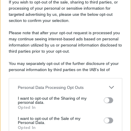
If you wish to opt-out of the sale, sharing to third parties, or
processing of your personal or sensitive information for
Ricevi LE FRASI PIÙ BELLE via e-mail
targeted advertising by us, please use the below opt-out
section to confirm your selection.
E-mail
OK
Please note that after your opt-out request is processed you
may continue seeing interest-based ads based on personal
information utilized by us or personal information disclosed to
third parties prior to your opt-out.
You may separately opt-out of the further disclosure of your
personal information by third parties on the IAB’s list of
downstream participants.
Personal Data Processing Opt Outs
This information may also be disclosed by us to third parties
on the IAB’s List of Downstream Participants that may further
I want to opt-out of the Sharing of my
disclose it to other third parties.
personal data.
Opted In
Please note that this website/app uses one or more Google
services and may gather and store information including but
I want to opt-out of the Sale of my
Personal Data.
not limited to your visit or usage behaviour. You may click to
Opted In
grant or deny consent to Google and its third-party tags to