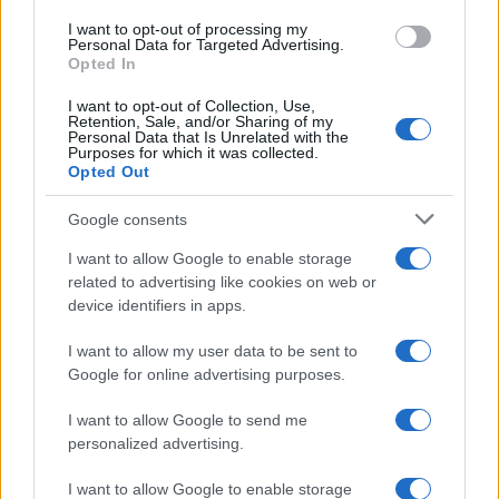
use your data for below specified purposes in below Google
I want to opt-out of processing my
consent section.
Personal Data for Targeted Advertising.
FRASI
Opted In
Frase del giorno
I want to opt-out of Collection, Use,
Frasi celebri
Retention, Sale, and/or Sharing of my
Personal Data that Is Unrelated with the
Frasi da condividere
Purposes for which it was collected.
Poesie
Opted Out
Proverbi
Incipit letterari
Google consents
Storie con morale
I want to allow Google to enable storage
FILM
related to advertising like cookies on web or
device identifiers in apps.
Frasi dei film
Frase film della settimana
I want to allow my user data to be sent to
Frasi film più lette
Google for online advertising purposes.
Incipit dei film
Elenco registi
I want to allow Google to send me
Film più cercati
personalized advertising.
Frasi sul cinema
I want to allow Google to enable storage
SERVIZI