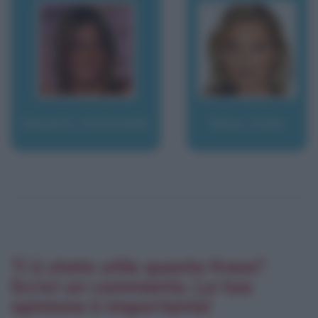
Mosetti, Antonella
Moss, Kate
Ti è stata utile questa frase?
Scrivi un commento. La tua
opinione è importante!