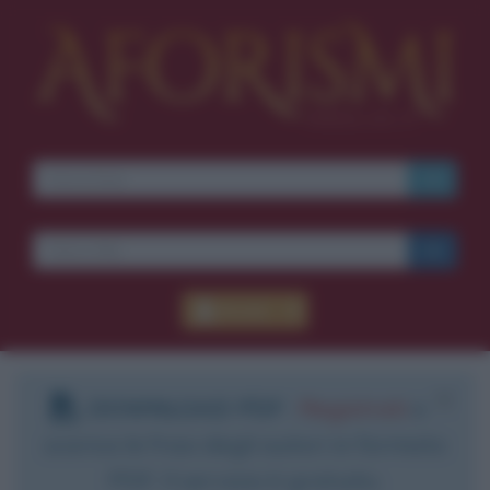
Accedi
DOWNLOAD PDF
:
Registrati
e
scarica le frasi degli autori in formato
PDF. Il servizio è gratuito.