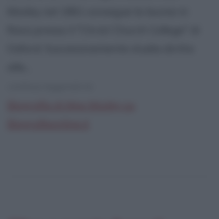
Mosley nel 1961 consegue la laurea in
fisica presso il "Christ Church College" di
Oxford. Successivamente studia diritto
alla...
continua leggendo la:
Biografia di Max Mosley su
Biografieonline.it