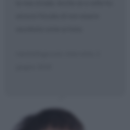
la mia strada. Anche se a volte ho
ancora l'incubo di non essere
ascoltata come artista.
mentinfuga.com, intervista, 2
giugno 2019