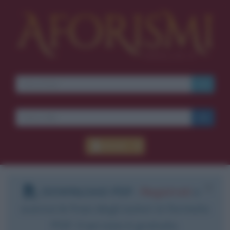
Accedi
DOWNLOAD PDF
:
Registrati
e
scarica le frasi degli autori in formato
PDF. Il servizio è gratuito.