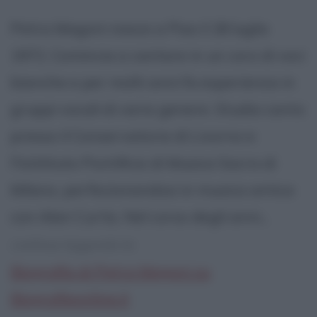
Petra Magoni nasce a Pisa il 28 luglio
1972. Comincia a cantare in un coro di voci
bianche e per molti anni fa esperienza in
gruppi vocali di vario genere. Studia canto
presso il Conservatorio di Livorno e
l'Istitituto Pontificio di Musica Sacra di
Milano, perfezionandosi in musica antica
con Alan Curtis. Nel corso degli anni...
continua leggendo la:
Biografia di Petra Magoni su
Biografieonline.it