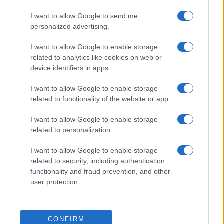
Elenco registi
I want to allow Google to send me
Film più cercati
personalized advertising.
Frasi sul cinema
I want to allow Google to enable storage
SERVIZI
related to analytics like cookies on web or
Mappa del sito
device identifiers in apps.
Privacy Policy
Cookie Policy
I want to allow Google to enable storage
Frasi suddivise per tema
related to functionality of the website or app.
Foto con frasi belle
I want to allow Google to enable storage
Indice degli autori
related to personalization.
I want to allow Google to enable storage
Aforismi
.meglio.it è l'archivio web dedicato a frasi,
related to security, including authentication
aforismi e citazioni più grande del web (137.905 frasi in
functionality and fraud prevention, and other
database) • ©2005-2025 • La riproduzione dei testi è
user protection.
consentita citando la fonte secondo la Licenza
Creative Commons
• Nota: in qualità di Affiliato Amazon,
il sito ricava una commissione sugli acquisti idonei. •
CONFIRM