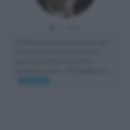
Da:
Giusy
Confermo la mia opinione su di te, cara
amica: parole come queste possono
appartenere SOLO ad una bella e
intelligente persona.. che l'indifferenza,...
Leggi di più