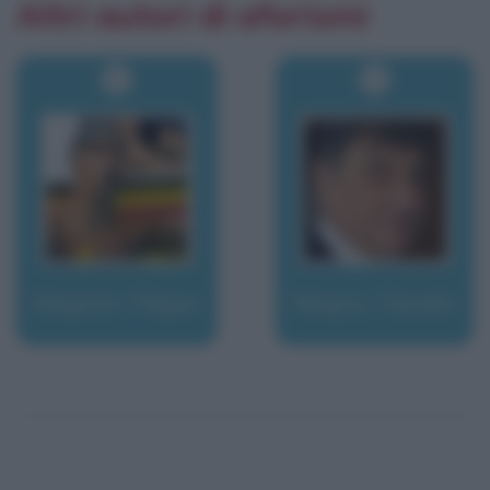
Altri autori di aforismi
Magnini, Filippo
Magris, Claudio