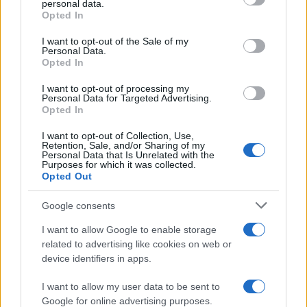
personal data.
Opted In
Please note that this website/app uses one or more Google
services and may gather and store information including but
I want to opt-out of the Sale of my
Personal Data.
not limited to your visit or usage behaviour. You may click to
Opted In
grant or deny consent to Google and its third-party tags to
use your data for below specified purposes in below Google
I want to opt-out of processing my
consent section.
Personal Data for Targeted Advertising.
FRASI
Opted In
Frase del giorno
I want to opt-out of Collection, Use,
Frasi celebri
Retention, Sale, and/or Sharing of my
Personal Data that Is Unrelated with the
Frasi da condividere
Purposes for which it was collected.
Poesie
Opted Out
Proverbi
Incipit letterari
Google consents
Storie con morale
I want to allow Google to enable storage
FILM
related to advertising like cookies on web or
device identifiers in apps.
Frasi dei film
Frase film della settimana
I want to allow my user data to be sent to
Frasi film più lette
Google for online advertising purposes.
Incipit dei film