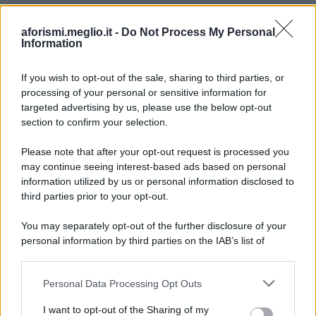
aforismi.meglio.it -
Do Not Process My Personal
Information
If you wish to opt-out of the sale, sharing to third parties, or
processing of your personal or sensitive information for
Ricevi LE FRASI PIÙ BELLE via e-mail
targeted advertising by us, please use the below opt-out
section to confirm your selection.
E-mail
OK
Please note that after your opt-out request is processed you
may continue seeing interest-based ads based on personal
information utilized by us or personal information disclosed to
third parties prior to your opt-out.
You may separately opt-out of the further disclosure of your
personal information by third parties on the IAB’s list of
downstream participants.
Personal Data Processing Opt Outs
This information may also be disclosed by us to third parties
on the IAB’s List of Downstream Participants that may further
I want to opt-out of the Sharing of my
disclose it to other third parties.