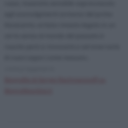
russo, musicista sensibile sopravvissuto
agli sconvolgimenti armonici del primo
Novecento; artista rimasto legato in un
certo senso al mondo del passato è
riuscito però a rinnovarlo e ad innervarlo
di nuovi sapori come nessuno...
continua leggendo la:
Biografia di Sergei Rachmaninoff su
Biografieonline.it