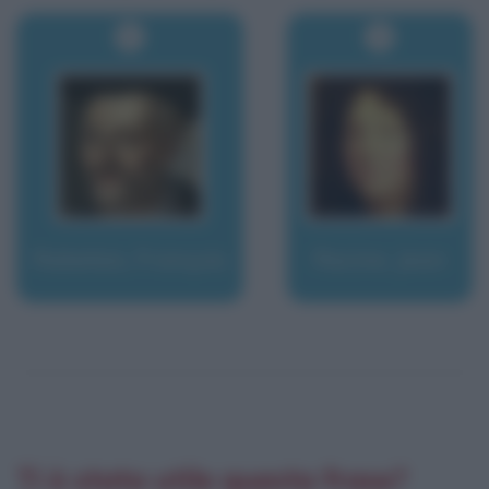
Rabelais, François
Racine, Jean
Ti è stata utile questa frase?