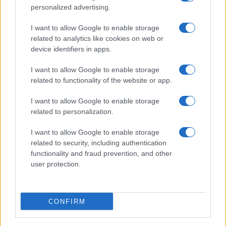
Film più cercati
personalized advertising.
Frasi sul cinema
I want to allow Google to enable storage
SERVIZI
related to analytics like cookies on web or
Mappa del sito
device identifiers in apps.
Privacy Policy
Cookie Policy
I want to allow Google to enable storage
Frasi suddivise per tema
related to functionality of the website or app.
Foto con frasi belle
I want to allow Google to enable storage
Indice degli autori
related to personalization.
I want to allow Google to enable storage
Aforismi
.meglio.it è l'archivio web dedicato a frasi,
related to security, including authentication
aforismi e citazioni più grande del web (137.890 frasi in
functionality and fraud prevention, and other
database) • ©2005-2025 • La riproduzione dei testi è
user protection.
consentita citando la fonte secondo la Licenza
Creative Commons
• Nota: in qualità di Affiliato Amazon,
il sito ricava una commissione sugli acquisti idonei. •
CONFIRM
Contatti