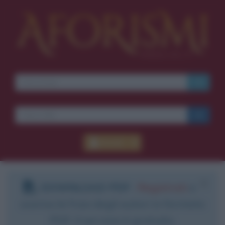
Accedi
DOWNLOAD PDF
:
Registrati
e
scarica le frasi degli autori in formato
PDF. Il servizio è gratuito.