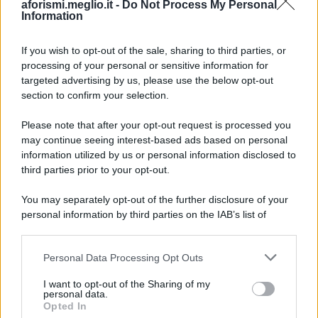
aforismi.meglio.it -
Do Not Process My Personal
Information
If you wish to opt-out of the sale, sharing to third parties, or
processing of your personal or sensitive information for
Ricevi LE FRASI PIÙ BELLE via e-mail
targeted advertising by us, please use the below opt-out
section to confirm your selection.
E-mail
OK
Please note that after your opt-out request is processed you
may continue seeing interest-based ads based on personal
information utilized by us or personal information disclosed to
third parties prior to your opt-out.
You may separately opt-out of the further disclosure of your
personal information by third parties on the IAB’s list of
downstream participants.
Personal Data Processing Opt Outs
This information may also be disclosed by us to third parties
on the IAB’s List of Downstream Participants that may further
I want to opt-out of the Sharing of my
disclose it to other third parties.
personal data.
Opted In
Please note that this website/app uses one or more Google