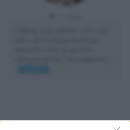
Da:
Giusy
Confermo la mia opinione su di te, cara
amica: parole come queste possono
appartenere SOLO ad una bella e
intelligente persona.. che l'indifferenza,...
Leggi di più