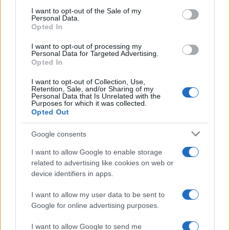
services and may gather and store information including but
I want to opt-out of the Sale of my
Personal Data.
not limited to your visit or usage behaviour. You may click to
Opted In
grant or deny consent to Google and its third-party tags to
use your data for below specified purposes in below Google
I want to opt-out of processing my
consent section.
Personal Data for Targeted Advertising.
FRASI
Opted In
Frase del giorno
I want to opt-out of Collection, Use,
Frasi celebri
Retention, Sale, and/or Sharing of my
Personal Data that Is Unrelated with the
Frasi da condividere
Purposes for which it was collected.
Poesie
Opted Out
Proverbi
Incipit letterari
Google consents
Storie con morale
I want to allow Google to enable storage
FILM
related to advertising like cookies on web or
device identifiers in apps.
Frasi dei film
Frase film della settimana
I want to allow my user data to be sent to
Frasi film più lette
Google for online advertising purposes.
Incipit dei film
Elenco registi
I want to allow Google to send me