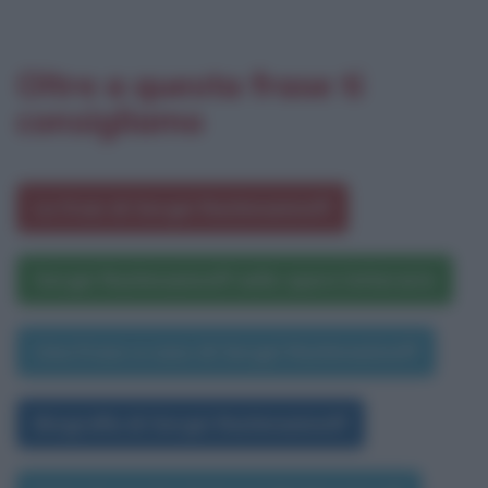
Oltre a questa frase ti
consigliamo
Le frasi di Sergei Rachmaninoff
Sergei Rachmaninoff nelle opere letterarie
Una frase a caso di Sergei Rachmaninoff
Biografia di Sergei Rachmaninoff