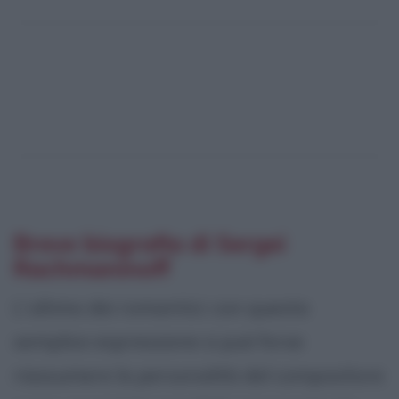
Breve biografia di Sergei
Rachmaninoff
L'ultimo dei romantici: con questa
semplice espressione si può forse
riassumere la personalità del compositore