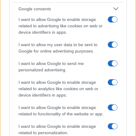
Google consents
I want to allow Google to enable storage
related to advertising like cookies on web or
device identifiers in apps.
I want to allow my user data to be sent to
Google for online advertising purposes.
I want to allow Google to send me
personalized advertising.
I want to allow Google to enable storage
related to analytics like cookies on web or
device identifiers in apps.
I want to allow Google to enable storage
related to functionality of the website or app.
I want to allow Google to enable storage
related to personalization.