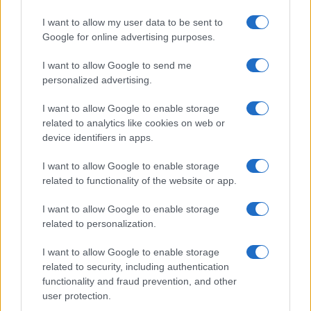
Frase film della settimana
I want to allow my user data to be sent to
Frasi film più lette
Google for online advertising purposes.
Incipit dei film
Elenco registi
I want to allow Google to send me
Film più cercati
personalized advertising.
Frasi sul cinema
I want to allow Google to enable storage
SERVIZI
related to analytics like cookies on web or
Mappa del sito
device identifiers in apps.
Privacy Policy
Cookie Policy
I want to allow Google to enable storage
Frasi suddivise per tema
related to functionality of the website or app.
Foto con frasi belle
I want to allow Google to enable storage
Indice degli autori
related to personalization.
I want to allow Google to enable storage
Aforismi
.meglio.it è l'archivio web dedicato a frasi,
related to security, including authentication
aforismi e citazioni più grande del web (137.897 frasi in
functionality and fraud prevention, and other
database) • ©2005-2025 • La riproduzione dei testi è
user protection.
consentita citando la fonte secondo la Licenza