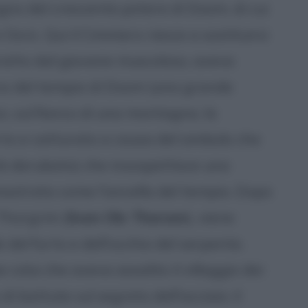
egno del crescente potere di Doom, di cui
sric. Qui il Cimmero riesce a sostituirsi
tratto dal giovane muscoloso, aveva
erno del tempio di Doom (una grande
, sul fianco di una montagna, la
to e catturato a causa del simbolo che
tà derubato) che insospettisce una
e mostrata come l'ancella del tempio. Dopo
Thorgrim (
Sven Ole Thorsen
), viene
del furto e dell'occhio del serpente.
lui che aveva assalito il villaggio dei
i battute sul segreto dell'acciaio: il