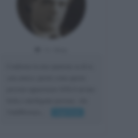
Da:
Giusy
Confermo la mia opinione su di te,
cara amica: parole come queste
possono appartenere SOLO ad una
bella e intelligente persona.. che
l'indifferenza,...
Leggi di più