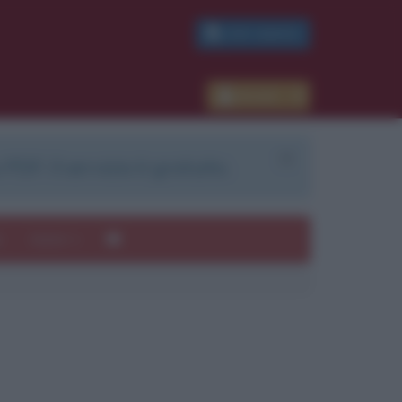
PDF GRATIS
Accedi
 PDF. Il servizio è gratuito.
e
Autori