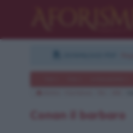
DOWNLOAD PDF
:
Regi
Temi
Frasi
Le frasi più lette
Aforismi
Frasi famose
Film
1982
Co
Conan il barbaro