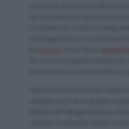
un periodo precedente alla nascita d
deriverebbero per buona parte prop
introdotta da un breve prologo del
il protagonista e in cui viene most
dal
dialogo
tra un Conan (
Arnold 
dio Crom e sul segreto dell'acciaio,
produrre armi, conosciuta dal suo 
Il giovane cimmero Conan rimane o
vengono uccisi da un gruppo di guer
abitanti del villaggio facendo schi
stemma un serpente dotato di due