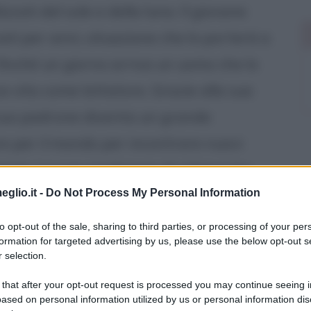
izzati del sole e della luna. Il giovane
ati per anni, situazione che lo porterà a
finché un giorno arriva un uomo che lo
a vita come lottatore. Grazie alla sua
 suo padrone diventa un grande
e per il mondo per incontrare nuovi
nze. La sua condizione di schiavo ha
eglio.it -
Do Not Process My Personal Information
padrone, presumibilmente dopo
ide di donargli la libertà.
to opt-out of the sale, sharing to third parties, or processing of your per
formation for targeted advertising by us, please use the below opt-out s
 selection.
a dei lupi, Conan si rifugia in un tumulo
 that after your opt-out request is processed you may continue seeing i
ve trova i resti di un antico re a cui
ased on personal information utilized by us or personal information dis