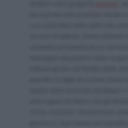
sempre nuovi gruppi di
persone
, s
poco prima aveva parlato anche re O
a un sacerdote della setta che, at
cercato di sedurlo. Giunto all'est
scalinata sovrastata da un terrazzo
montagna del potere) viene scoper
indossa (preso nel tempio della cit
guardia. La figlia di re Osric vien
essere stato torturato da Rexor e 
interrogato da Doom, che gli chiede 
Conan riconosce Thulsa Doom come co
genitori e i due hanno uno scambio d