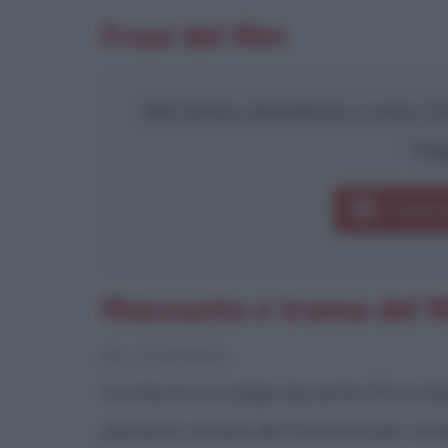
Frasi del film
Nel nostro database ci sono 10 f
Leg
Frasi 
Riassunto e trama del f
[da Wikipedia]
La storia si svolge durante l'Era H
pianeta creata da Howard per ambi