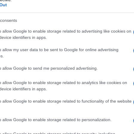
pio del culto del dio serpente Set della
Out
 vi è un enorme gioiello, l'Occhio del
consents
urante il furto devono affrontare un
o allow Google to enable storage related to advertising like cookies on
crificava giovani donne) e Conan trova
evice identifiers in apps.
lo che sta cercando, oltre a venire a
o allow my user data to be sent to Google for online advertising
s.
 setta si chiama Thulsa Doom (
James Earl
to allow Google to send me personalized advertising.
ecchio di 1000 anni, mentre allo
cerdote, Rexor (
Ben Davidson
), secondo
o allow Google to enable storage related to analytics like cookies on
evice identifiers in apps.
omini che avevano assaltato il villaggio.
o allow Google to enable storage related to functionality of the website
rtiva, vengono catturati e condotti dal
sta la loro abilità, invece di consegnarli
o allow Google to enable storage related to personalization.
, gli propone una missione, ovvero
o allow Google to enable storage related to security, including