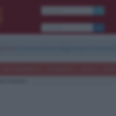
strati
e scarica le frasi degli autori in formato
Frasi con immagini
Frasi dei film
Storie
Poesi
nan il barbaro