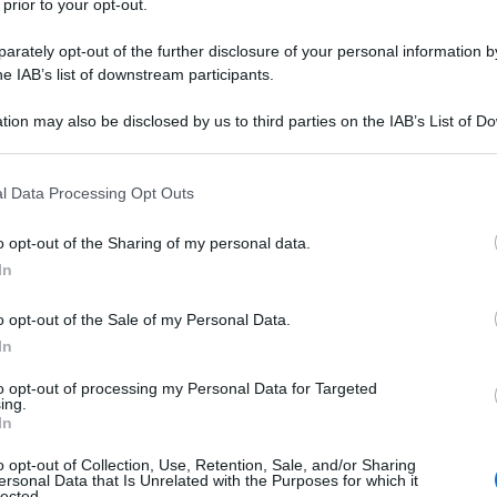
 prior to your opt-out.
rcondato dal suo seguito. Impossessatosi
 in cerca di vendetta, con come unico
rately opt-out of the further disclosure of your personal information by
he IAB’s list of downstream participants.
olo con il serpente bicefalo. Nella sua
tion may also be disclosed by us to third parties on the IAB’s List of 
 essere una veggente, la quale sembra
 that may further disclose it to other third parties.
durante un amplesso, gli consiglia di
 that this website/app uses one or more Google services and may gath
l Data Processing Opt Outs
including but not limited to your visit or usage behaviour. You may click 
a, per poi trasformarsi subito dopo in
 to Google and its third-party tags to use your data for below specifi
o opt-out of the Sharing of my personal data.
ogle consent section.
ale, fuggendo in forma immateriale dopo
In
 del camino.
o opt-out of the Sale of my Personal Data.
In
onan si unisce Subotai (
Gerry Lopez
), un
to opt-out of processing my Personal Data for Targeted
ing.
e una grande città, Shadizar, dove i due
In
man
), una ladra. I tre decidono di
o opt-out of Collection, Use, Retention, Sale, and/or Sharing
ersonal Data that Is Unrelated with the Purposes for which it
lected.