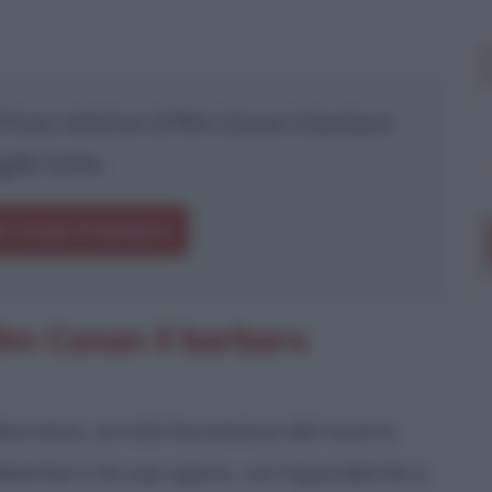
rasi relative al film
Conan il barbaro
.
gile tutte.
di Conan il barbaro
ilm Conan il barbaro
yboriana, un'età fantastica del nostro
entarvi le sue opere, corrispondente a