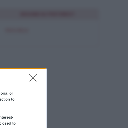
SEGUIMI SU PINTEREST
FRASI BELLE
sonal or
ection to
nterest-
closed to