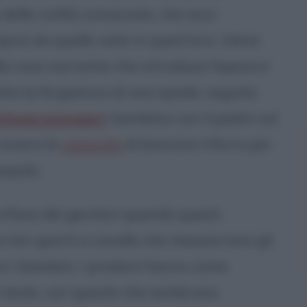
elle civiltà conosciute, che anzi
rio da quelle nate in quest'era. Viene
la voce narrante che introduce l'epoca e
rata la forgiatura di una spada, seguita
Schwarzenegger
) bambino con il padre sul
 ovvero la
capacità
di lavorare il ferro per
popolo.
rfano dei genitori quando questi
rieri giunti a cavallo che massacrano gli
avi i bambini. I predoni hanno come
 teste, con queste che sembrano