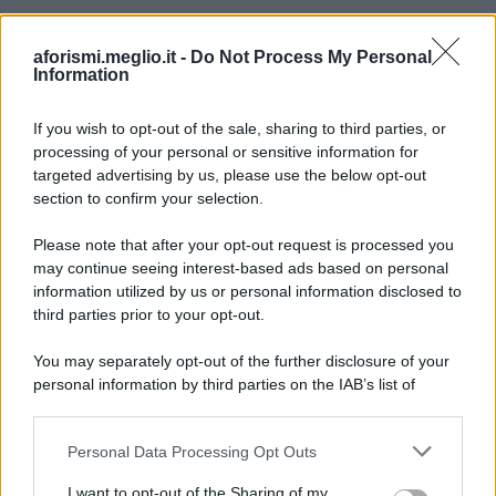
aforismi.meglio.it -
Do Not Process My Personal
Information
If you wish to opt-out of the sale, sharing to third parties, or
processing of your personal or sensitive information for
Ricevi LE FRASI PIÙ BELLE via e-mail
targeted advertising by us, please use the below opt-out
section to confirm your selection.
E-mail
OK
Please note that after your opt-out request is processed you
may continue seeing interest-based ads based on personal
information utilized by us or personal information disclosed to
third parties prior to your opt-out.
You may separately opt-out of the further disclosure of your
personal information by third parties on the IAB’s list of
downstream participants.
Personal Data Processing Opt Outs
This information may also be disclosed by us to third parties
on the IAB’s List of Downstream Participants that may further
I want to opt-out of the Sharing of my