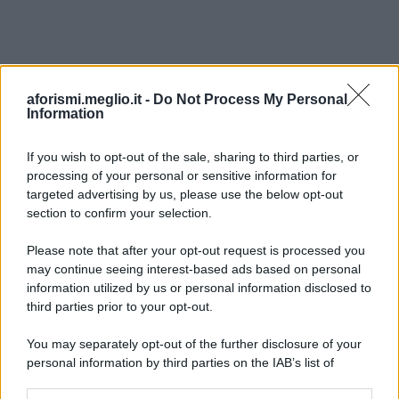
aforismi.meglio.it -
Do Not Process My Personal
Information
If you wish to opt-out of the sale, sharing to third parties, or
processing of your personal or sensitive information for
Ricevi LE FRASI PIÙ BELLE via e-mail
targeted advertising by us, please use the below opt-out
section to confirm your selection.
E-mail
OK
Please note that after your opt-out request is processed you
may continue seeing interest-based ads based on personal
information utilized by us or personal information disclosed to
third parties prior to your opt-out.
You may separately opt-out of the further disclosure of your
personal information by third parties on the IAB’s list of
downstream participants.