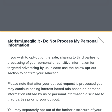
aforismi.meglio.it -
Do Not Process My Personal
Information
If you wish to opt-out of the sale, sharing to third parties, or
processing of your personal or sensitive information for
Ricevi LE FRASI PIÙ BELLE via e-mail
targeted advertising by us, please use the below opt-out
section to confirm your selection.
E-mail
OK
Please note that after your opt-out request is processed you
may continue seeing interest-based ads based on personal
information utilized by us or personal information disclosed to
third parties prior to your opt-out.
You may separately opt-out of the further disclosure of your